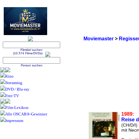
Moviemaster
>
Regisse
Filmtitel suchen
(10.574 Filme/DVDs)
Person suchen
Kino
Streaming
DVD / Blu-ray
Free-TV
Film-Lexikon
1989:
Alle OSCAR®-Gewinner
Reise 
Impressum
(CH/D/I)
mit Necm