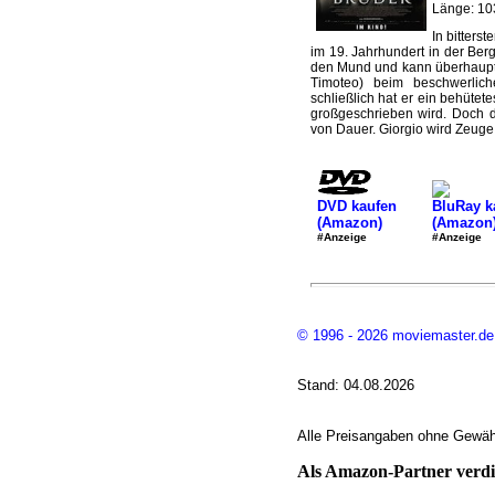
Länge: 10
In bitters
im 19. Jahrhundert in der Berg
den Mund und kann überhaupt 
Timoteo) beim beschwerliche
schließlich hat er ein behüte
großgeschrieben wird. Doch di
von Dauer. Giorgio wird Zeuge.
DVD kaufen
BluRay k
(Amazon)
(Amazon
#Anzeige
#Anzeige
© 1996 - 2026 moviemaster.de
Stand: 04.08.2026
Alle Preisangaben ohne Gewähr
Als Amazon-Partner verdie