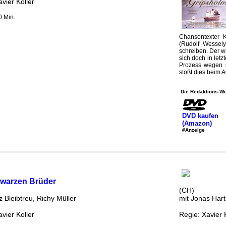
vier Koller
0 Min.
Chansontexter 
(Rudolf Wessel
schreiben. Der w
sich doch in letz
Prozess wegen s
stößt dies beim A
Die Redaktions-We
DVD kaufen
(Amazon)
#Anzeige
hwarzen Brüder
(CH)
z Bleibtreu, Richy Müller
mit Jonas Hart
vier Koller
Regie: Xavier 