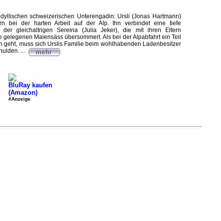
dyllischen schweizerischen Unterengadin: Ursli (Jonas Hartmann)
ern bei der harten Arbeit auf der Alp. Ihn verbindet eine tiefe
 der gleichaltrigen Sereina (Julia Jeker), die mit ihren Eltern
e gelegenen Maiensäss übersommert. Als bei der Alpabfahrt ein Teil
en geht, muss sich Urslis Familie beim wohlhabenden Ladenbesitzer
ulden. ...
BluRay kaufen
(Amazon)
#Anzeige