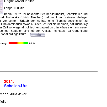
Regie: Xavier Koller
Länge: 100 Min.
Berlin, 1932: Der bekannte Berliner Journalist, Schriftsteller und
Kurt Tucholsky (Ulrich Noethen) bekommt von seinem Verleger
y) vor seinem Urlaub den Auftrag eine "Sommergeschichte" zu
ill ihn damit auch etwas aus der Schusslinie nehmen, hat Tucholsky
ter Zeit vorwiegend politisch engagiert un d in Kürze steht ein neuer
eines "Soldaten sind Mörder"-Artikels ins Haus. Auf Gegenliebe
utor allerdings kaum...
rtung:
80 %
2014:
Schellen-Ursli
mann, Julia Jeker
Koller