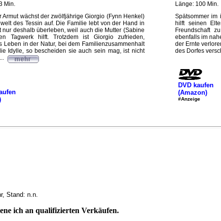
3 Min.
Länge: 100 Min.
ter Armut wächst der zwölfjährige Giorgio (Fynn Henkel)
Spätsommer im i
welt des Tessin auf. Die Familie lebt von der Hand in
hilft seinen Elt
nur deshalb überleben, weil auch die Mutter (Sabine
Freundschaft zu
n Tagwerk hilft. Trotzdem ist Giorgio zufrieden,
ebenfalls im nah
tes Leben in der Natur, bei dem Familienzusammenhalt
der Ernte verlor
e Idylle, so bescheiden sie auch sein mag, ist nicht
des Dorfes versch
..
DVD kaufen
aufen
(Amazon)
)
#Anzeige
, Stand: n.n.
ne ich an qualifizierten Verkäufen.