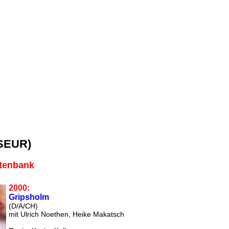
SEUR)
atenbank
2000:
Gripsholm
(D/A/CH)
mit Ulrich Noethen, Heike Makatsch