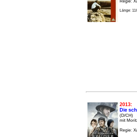
Regie: Xa
Länge: 11
2013:
Die sc
(D/CH)
mit Morit
Regie: Xa