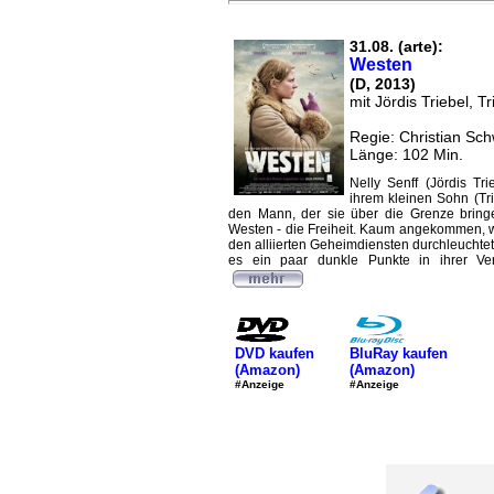
31.08. (arte):
Westen
(D, 2013)
mit Jördis Triebel, T
Regie: Christian S
Länge: 102 Min.
Nelly Senff (Jördis Tri
ihrem kleinen Sohn (Tri
den Mann, der sie über die Grenze bring
Westen - die Freiheit. Kaum angekommen, wi
den alliierten Geheimdiensten durchleuchtet
es ein paar dunkle Punkte in ihrer Verg
DVD kaufen
BluRay kaufen
(Amazon)
(Amazon)
#Anzeige
#Anzeige