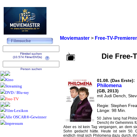
Moviemaster
>
Free-TV-Premiere
Filmtitel suchen
Die Free-
(10.574 Filme/DVDs)
Person suchen
Kino
01.08. (Das Erste):
Philomena
Streaming
(GB, 2013)
DVD / Blu-ray
mit Judi Dench, Ste
Free-TV
Regie: Stephen Frea
Länge: 98 Min.
Film-Lexikon
Alle OSCAR®-Gewinner
50 Jahre lang hat Phil
Dench) ihr Geheimnis fü
Impressum
Aber es ist kein Tag vergangen, an dem sie
Sohn gedacht hätte. Heute ist sein 50. 
endlich ringt sich Philomena dazu durch, ih