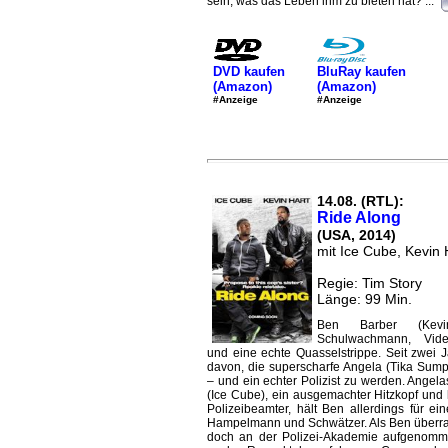
sein, was das Leben ihm zu bieten hat? ...
DVD kaufen
BluRay kaufen
(Amazon)
(Amazon)
#Anzeige
#Anzeige
14.08. (RTL):
Ride Along
(USA, 2014)
mit Ice Cube, Kevin 
Regie: Tim Story
Länge: 99 Min.
Ben Barber (Kevi
Schulwachmann, Vide
und eine echte Quasselstrippe. Seit zwei J
davon, die superscharfe Angela (Tika Sumpt
– und ein echter Polizist zu werden. Angel
(Ice Cube), ein ausgemachter Hitzkopf und 
Polizeibeamter, hält Ben allerdings für ei
Hampelmann und Schwätzer. Als Ben überr
doch an der Polizei-Akademie aufgenomme