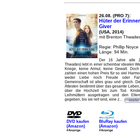
26.08. (PRO 7):
Hüter der Erinne
Giver
(USA, 2014)
mit Brenton Thwaites
Regie: Phillip Noyce
Länge: 94 Min.
Der 16 Jahre alte J
Thwaites) lebt in einer scheinbar idealen Wel
Kriege, keine Armut, keine Gewalt. Doc
zahlen einen hohen Preis für so viel Harmo
weder Liebe noch Freude oder Farb
Gemeinschaft ist alles grau und gleich. D
Ältesten bestimmt über das gesamte Leben,
über die Hochzeit bis zum Tod. Kind
Leihmüttern ausgetragen und den Elte
gegeben, bis sie reif sind, eine z...
DVD kaufen
BluRay kaufen
(Amazon)
(Amazon)
#Anzeige
#Anzeige