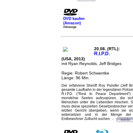
DVD kaufen
(Amazon)
#Anzeige
20.08. (RTL):
R.I.P.D.
(USA, 2013)
mit Ryan Reynolds, Jeff Bridges
Regie: Robert Schwentke
Länge: 96 Min.
Der erfahrene Sheriff Roy Pulsifer (Jeff B
gesamte Laufbahn in der legendären Polize
R.I.P.D. ("Rest In Peace Department")
monströse Seelen aufzuspüren, die si
Menschen unter die Lebenden mischen. Se
muss diese speziellen Gesetzesbrecher ve
letzten Gericht übergeben, wenn sie sic
widersetzen und in der Menge der 
Erdbewohner Zuflucht suchen. ...