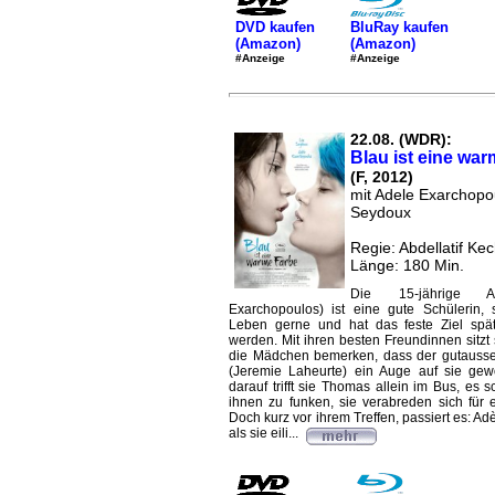
DVD kaufen
BluRay kaufen
(Amazon)
(Amazon)
#Anzeige
#Anzeige
22.08. (WDR):
Blau ist eine wa
(F, 2012)
mit Adele Exarchopo
Seydoux
Regie: Abdellatif Ke
Länge: 180 Min.
Die 15-jährige A
Exarchopoulos) ist eine gute Schülerin, si
Leben gerne und hat das feste Ziel spät
werden. Mit ihren besten Freundinnen sitzt 
die Mädchen bemerken, dass der gutaus
(Jeremie Laheurte) ein Auge auf sie gew
darauf trifft sie Thomas allein im Bus, es 
ihnen zu funken, sie verabreden sich für e
Doch kurz vor ihrem Treffen, passiert es: Adè
als sie eili...