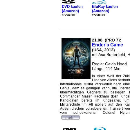
DVD kaufen
BluRay kaufen
(Amazon)
(Amazon)
#Anzeige
#Anzeige
21.08. (PRO 7):
Ender's Game
(USA, 2013)
mit Asa Butterfield, 
Regie: Gavin Hood
Länge: 114 Min.
In einer Welt der Zuku
Erde von Aliens bedroht
internationale Militär verzweifelt nach ein
Genie, dem es gelingen kann, die überle
übermächtigen Gegners zu besiegen. D
Commander Mazer Rackham (Ben Kingsle
Kandidaten bereits im Kindesalter, u
Militärschule im All isoliert auf den K
Außerirdischen vorzubereiten. Trainiert we
vom hochdekorierten Colonel Hyrum