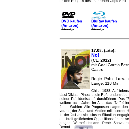
er, den Respekt des erfahrenen Cops verd..
DVD kaufen
BluRay kaufen
(Amazon)
(Amazon)
#Anzeige
#Anzeige
17.08. (arte):
No!
(CL, 2012)
mit Gael Garcia Bern
Castro
Regie: Pablo Larrain
Länge: 118 Min.
Chile, 1988. Auf intern
lässt Diktator Pinochet ein Referendum über
seiner Präsidentschaft durchführen: Das "S
weitere acht Jahre im Amt, das "No" öff
freien Wahlen. Alle Prognosen sagen den
voraus, der Staat und Medien mit eiserner Ha
In der fast aussichtslosen Situation engag
des breit gefächerten Oppositionsbündnisse
jungen Werbefachmann René Saavedra
Bernal...