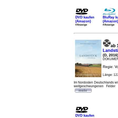
DVD kaufen
BluRay k
(Amazon)
(Amazon
#Anzeige
#Anzeige
ab 
Landst
(D, 2016
DOKUMEN
Regie: V
Länge: 12
Im Nordosten Deutschlands wir
weitgeschwungenen Felder 
DVD kaufen