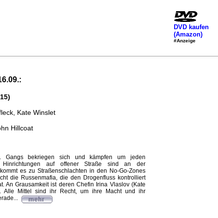
DVD kaufen
(Amazon)
#Anzeige
16.09.:
15)
leck, Kate Winslet
hn Hillcoat
el. Gangs bekriegen sich und kämpfen um jeden
s. Hinrichtungen auf offener Straße sind an der
kommt es zu Straßenschlachten in den No-Go-Zones
ht die Russenmafia, die den Drogenfluss kontrolliert
t. An Grausamkeit ist deren Chefin Irina Vlaslov (Kate
 Alle Mittel sind ihr Recht, um ihre Macht und ihr
erade...