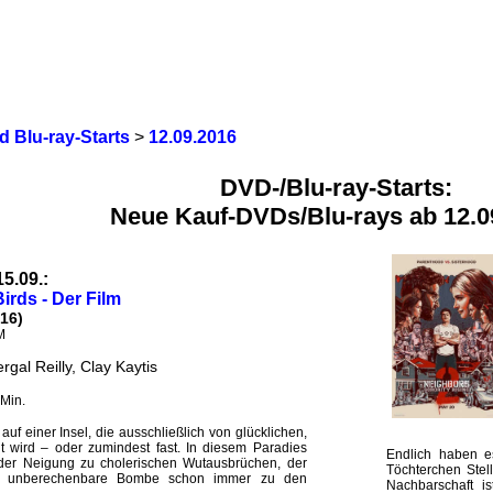
 Blu-ray-Starts
>
12.09.2016
DVD-/Blu-ray-Starts:
Neue Kauf-DVDs/Blu-rays ab 12.0
15.09.:
irds - Der Film
16)
M
rgal Reilly, Clay Kaytis
Min.
 auf einer Insel, die ausschließlich von glücklichen,
 wird – oder zumindest fast. In diesem Paradies
Endlich haben e
 der Neigung zu cholerischen Wutausbrüchen, der
Töchterchen Stell
er unberechenbare Bombe schon immer zu den
Nachbarschaft i