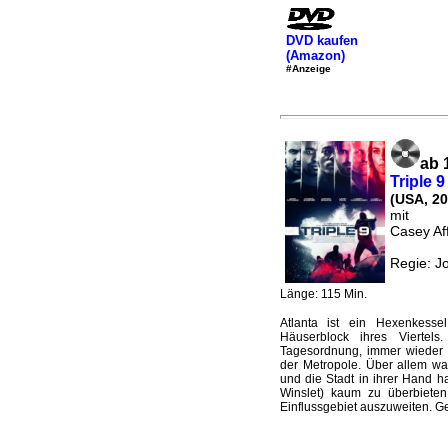
DVD kaufen
(Amazon)
#Anzeige
ab 
Triple 9
(USA, 20
mit
Casey Aff
Regie: Jo
Länge: 115 Min.
Atlanta ist ein Hexenkess
Häuserblock ihres Viertel
Tagesordnung, immer wieder 
der Metropole. Über allem wac
und die Stadt in ihrer Hand ha
Winslet) kaum zu überbieten.
Einflussgebiet auszuweiten. G