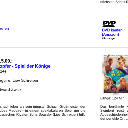
nächsten Schritt R
aufen
DVD kaufen
)
(Amazon)
#Anzeige
15.09.:
pfer - Spiel der Könige
14)
guire, Liev Schreiber
dward Zwick
Länge: 124 Min.
chachfieber als sein jüngster Schach-Großmeister der
Das berühmte Kü
obey Maguire), in einem spektakulären Spiel um die
Swinton) reist 
ussischen Rivalen Boris Spassky (Liev Schreiber) trifft.
Abgeschiedenheit
der perfekte Ort. ..