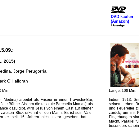
DVD kaufen
(Amazon)
#Anzeige
15.09.:
, 2015)
edina, Jorge Perugorria
ark O'Halloran
0 Min.
Länge: 108 Min.
Medina) arbeitet als Friseur in einer Travestie-Bar,
Indien, 1913: S
auf die Bühne. Als ihm die resolute Barchefin Mama (Luis
seinem Leben. Ber
hance dazu gibt, wird Jesus von einem Gast auf offener
und Feuereifer z
n zweiten Blick erkennt er den Mann: Es ist sein Vater
zurück, um mit 
en er seit 15 Jahren nicht mehr gesehen hat. ...
Eingebungen sind
Macht. Parallel f
besonders schein