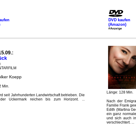
aufen
DVD kaufen
)
(Amazon)
#Anzeige
15.09.:
ück
)
TARFILM
olker Koepp
2 Min.
Länge: 128 Min.
d seit Jahrhunderten Landwirtschaft betrieben. Die
der Uckermark reichen bis zum Horizont. ...
Nach der Emigra
Familie Frank gew
Edith (Martina Ge
ein ganz normale
und sich auch i
verschlechtert. ...