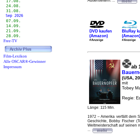
Außenseitern. ...
17.08.
24.08.
31.08.
Sep 2026
07.09.
14.09.
21.09.
DVD kaufen
BluRay k
(Amazon)
(Amazon
28.09.
#Anzeige
#Anzeige
Free-TV
Film-Lexikon
Alle OSCAR®-Gewinner
ab 
Impressum
Bauerno
(USA, 20
mit
Tobey Ma
Regie: E
Länge: 115 Min.
1972 – Amerika verfällt dem S
Geschichte, Bobby Fischer (T
Weltmeisterschaft auf seinen r
...