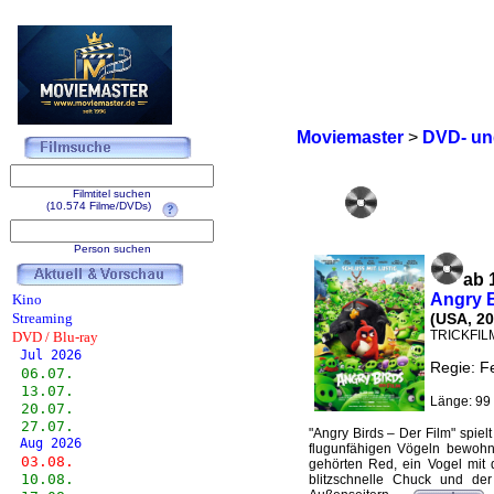
Moviemaster
>
DVD- und
Filmtitel suchen
(10.574 Filme/DVDs)
Person suchen
ab 
Angry B
Kino
Streaming
(USA, 20
TRICKFIL
DVD / Blu-ray
Jul 2026
Regie: Fe
06.07.
13.07.
Länge: 99 
20.07.
27.07.
"Angry Birds – Der Film" spielt
Aug 2026
flugunfähigen Vögeln bewohnt
03.08.
gehörten Red, ein Vogel mit
10.08.
blitzschnelle Chuck und d