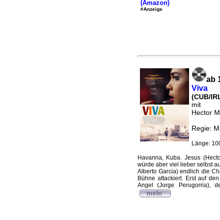
(Amazon)
#Anzeige
ab 
Viva
(CUB/IRL
mit
Hector M
Regie: M
Länge: 10
Havanna, Kuba. Jesus (Hector 
würde aber viel lieber selbst 
Alberto Garcia) endlich die C
Bühne attackiert. Erst auf de
Angel (Jorge Perugorria), d