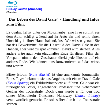
BluRay kaufen (Amazon)
#Anzeige
"Das Leben des David Gale" - Handlung und Infos
zum Film:
Es qualmt heftig unter der Motorhaube, eine Frau springt aus
dem Auto, schlägt wütend auf ihr Auto ein und rennt, einen
Umschlag in ihrer Hand haltend, los. Wir wissen genau: Sie
hat das Beweismittel für die Unschuld des David Gale in den
Händen, aber wird zu spät kommen. David wird sterben. Alles
andere wäre auch kein glaubhaftes Ende für diesen Film, der
Vorspann nimmt dem Zuschauer direkt jede Illusion auf ein
anderes Ende. Wir können uns konzentrieren auf das wieso
und warum.
Bitsey Bloom (
Kate Winslet
) ist eine anerkannte Journalistin.
Eines Tages bekommt sie das Angebot, mit einem David Gale
(
Kevin Spacey
) ein Exklusivinterview zu führen. Gale war ein
fürsorglicher Vater, angesehener Professor und vehementer
Gegner der Todesstrafe. Doch dann wurde er für den Tod
seiner Mitstreiterin Constance Harraway (
Laura Linney
)
verantwortlich gemacht. Er soll selber durch die Todesstrafe
sterben.