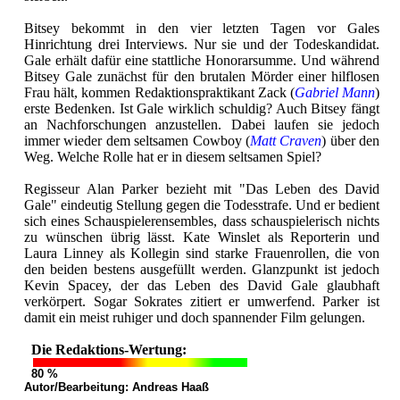
Bitsey bekommt in den vier letzten Tagen vor Gales
Hinrichtung drei Interviews. Nur sie und der Todeskandidat.
Gale erhält dafür eine stattliche Honorarsumme. Und während
Bitsey Gale zunächst für den brutalen Mörder einer hilflosen
Frau hält, kommen Redaktionspraktikant Zack (
Gabriel Mann
)
erste Bedenken. Ist Gale wirklich schuldig? Auch Bitsey fängt
an Nachforschungen anzustellen. Dabei laufen sie jedoch
immer wieder dem seltsamen Cowboy (
Matt Craven
) über den
Weg. Welche Rolle hat er in diesem seltsamen Spiel?
Regisseur Alan Parker bezieht mit "Das Leben des David
Gale" eindeutig Stellung gegen die Todesstrafe. Und er bedient
sich eines Schauspielerensembles, dass schauspielerisch nichts
zu wünschen übrig lässt. Kate Winslet als Reporterin und
Laura Linney als Kollegin sind starke Frauenrollen, die von
den beiden bestens ausgefüllt werden. Glanzpunkt ist jedoch
Kevin Spacey, der das Leben des David Gale glaubhaft
verkörpert. Sogar Sokrates zitiert er umwerfend. Parker ist
damit ein meist ruhiger und doch spannender Film gelungen.
Die Redaktions-Wertung:
80 %
Autor/Bearbeitung:
Andreas Haaß