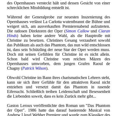
des Opernhauses versteckt hält und dessen Gesicht von einer
schrecklichen Missbildung entstellt ist.
Während der Generalprobe zur neuesten Inszenierung des
Opernhauses verlässt La Carlotta wutentbrannt die Bühne und
weigert sich, am ausverkauften Premierenabend aufzutreten.
Die ratlosen Direktoren der Oper (
Simon Callow
und
Ciaran
Hinds
) haben keine andere Wahl, als die Hauptrolle mit
Christine zu besetzen. Christines Gesang verzaubert sowohl
das Publikum als auch das Phantom, das nun wild entschlossen
ist, dass sein Schützling der neue Star der Oper werden muss.
Doch mit seinen Gefühlen für Christine ist es nicht allein.
Schon bald wird Christine vom reichen Mäzen des
Opernhauses umworben, dem jungen Grafen Raoul de
Chagny (
Patrick Wilson
).
Obwohl Christine im Bann ihres charismatischen Lehrers steht,
kann sie sich ihrer Gefühle für den attraktiven Raoul nicht
entziehen und versetzt damit das Phantom in rasende
Eifersucht. Schließlich treiben Leidenschaft und Besessenheit
die Liebenden soweit, dass es kein Zurück mehr gibt...
Gaston Leroux veröffentlichte den Roman um "Das Phantom
der Oper". 1986 hatte das darauf basierende Musical von
Andrew Lloyd Webber Premiere und wurde zum Klassiker des