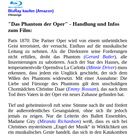
BluRay kaufen (Amazon)
#Anzeige
"Das Phantom der Oper" - Handlung und Infos
zum Film:
Paris 1870: Die Pariser Oper wird von einem unheimlichen
Geist terrorisiert, der versucht, Einfluss auf die musikalische
Leitung zu nehmen. Als die Direktoren seine Forderungen
nicht erfüllen, droht das Phantom (
Gerard Butler
), alle
Inszenierungen zu sabotieren. Auch der Star des Hauses, die
temperamentvolle Operndiva La Carlotta (
Minnie Driver
) muss
erkennen, dass jedem ein Unglück geschieht, der sich dem
Willen des Phantoms widersetzt. Mit einer Ausnahme: Die
Liebe und Fürsorge des Phantoms gilt dem unschuldigen
Chormädchen Christine Daae (
Emmy Rossum
), das nach dem
Tod ihres Vaters in der Oper ein neues Zuhause gefunden hat.
Tief und geheimnisvoll ruft seine Stimme nach ihr und fördert
ihr außerordentliches Gesangstalent, ohne sich ihr jedoch
jemals zu zeigen. Nur die Leiterin des Ballett Ensembles,
Madame Giry (
Miranda Richardson
) weiß, dass es sich bei
Christines mysteriösem „Engel der Musik“ in Wirklichkeit um
ein musikalisches Genie handelt, das sich in den Katakomben