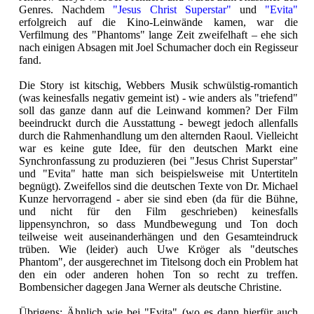
Genres. Nachdem
"Jesus Christ Superstar"
und
"Evita"
erfolgreich auf die Kino-Leinwände kamen, war die
Verfilmung des "Phantoms" lange Zeit zweifelhaft – ehe sich
nach einigen Absagen mit Joel Schumacher doch ein Regisseur
fand.
Die Story ist kitschig, Webbers Musik schwülstig-romantich
(was keinesfalls negativ gemeint ist) - wie anders als "triefend"
soll das ganze dann auf die Leinwand kommen? Der Film
beeindruckt durch die Ausstattung - bewegt jedoch allenfalls
durch die Rahmenhandlung um den alternden Raoul. Vielleicht
war es keine gute Idee, für den deutschen Markt eine
Synchronfassung zu produzieren (bei "Jesus Christ Superstar"
und "Evita" hatte man sich beispielsweise mit Untertiteln
begnügt). Zweifellos sind die deutschen Texte von Dr. Michael
Kunze hervorragend - aber sie sind eben (da für die Bühne,
und nicht für den Film geschrieben) keinesfalls
lippensynchron, so dass Mundbewegung und Ton doch
teilweise weit auseinanderhängen und den Gesamteindruck
trüben. Wie (leider) auch Uwe Kröger als "deutsches
Phantom", der ausgerechnet im Titelsong doch ein Problem hat
den ein oder anderen hohen Ton so recht zu treffen.
Bombensicher dagegen Jana Werner als deutsche Christine.
Übrigens: Ähnlich wie bei "Evita" (wo es dann hierfür auch