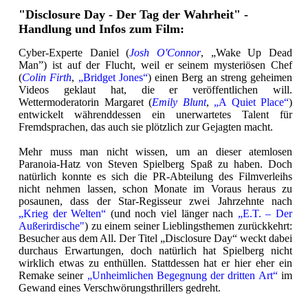
"Disclosure Day - Der Tag der Wahrheit" -
Handlung und Infos zum Film:
Cyber-Experte Daniel (
Josh O'Connor
, „Wake Up Dead
Man”) ist auf der Flucht, weil er seinem mysteriösen Chef
(
Colin Firth
,
„Bridget Jones“
) einen Berg an streng geheimen
Videos geklaut hat, die er veröffentlichen will.
Wettermoderatorin Margaret (
Emily Blunt
,
„A Quiet Place“
)
entwickelt währenddessen ein unerwartetes Talent für
Fremdsprachen, das auch sie plötzlich zur Gejagten macht.
Mehr muss man nicht wissen, um an dieser atemlosen
Paranoia-Hatz von Steven Spielberg Spaß zu haben. Doch
natürlich konnte es sich die PR-Abteilung des Filmverleihs
nicht nehmen lassen, schon Monate im Voraus heraus zu
posaunen, dass der Star-Regisseur zwei Jahrzehnte nach
„Krieg der Welten“
(und noch viel länger nach
„E.T. – Der
Außerirdische"
) zu einem seiner Lieblingsthemen zurückkehrt:
Besucher aus dem All. Der Titel „Disclosure Day“ weckt dabei
durchaus Erwartungen, doch natürlich hat Spielberg nicht
wirklich etwas zu enthüllen. Stattdessen hat er hier eher ein
Remake seiner
„Unheimlichen Begegnung der dritten Art“
im
Gewand eines Verschwörungsthrillers gedreht.