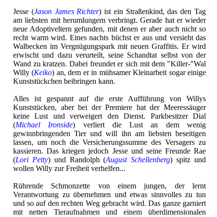
Jesse (
Jason James Richter
) ist ein Straßenkind, das den Tag
am liebsten mit herumlungern verbringt. Gerade hat er wieder
neue Adoptiveltern gefunden, mit denen er aber auch nicht so
recht warm wird. Eines nachts büchst er aus und versieht das
Walbecken im Vergnügungspark mit neuen Graffitis. Er wird
erwischt und dazu verurteilt, seine Schandtat selbst von der
Wand zu kratzen. Dabei freundet er sich mit dem "Killer-"Wal
Willy (
Keiko
) an, dem er in mühsamer Kleinarbeit sogar einige
Kunststückchen beibringen kann.
Alles ist gespannt auf die erste Aufführung von Willys
Kunststücken, aber bei der Premiere hat der Meeressäuger
keine Lust und verweigert den Dienst. Parkbesitzer Dial
(
Michael Ironside
) verliert die Lust an dem wenig
gewinnbringenden Tier und will ihn am liebsten beseitigen
lassen, um noch die Versicherungssumme des Versagers zu
kassieren. Das kriegen jedoch Jesse und seine Freunde Rae
(
Lori Petty
) und Randolph (
August Schellenberg
) spitz und
wollen Willy zur Freiheit verhelfen...
Rührende Schmonzette von einem jungen, der lernt
Verantwortung zu übernehmen und etwas sinnvolles zu tun
und so auf den rechten Weg gebracht wird. Das ganze garniert
mit netten Tieraufnahmen und einem überdimensionalen