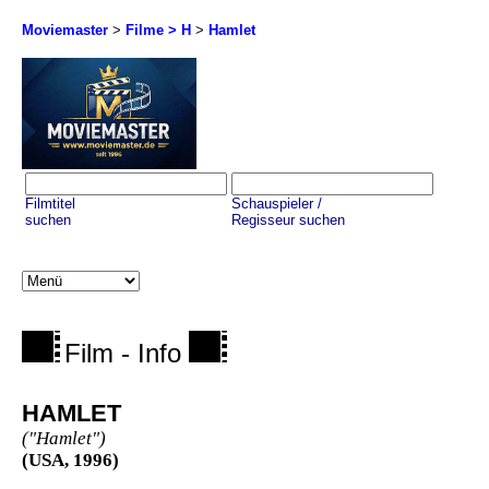
Moviemaster
>
Filme > H
>
Hamlet
Filmtitel
Schauspieler /
suchen
Regisseur suchen
Film - Info
HAMLET
("Hamlet")
(USA, 1996)