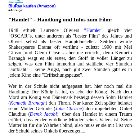
BluRay kaufen (Amazon)
#Anzeige
"Hamlet" - Handlung und Infos zum Film:
1948 erhielt Laurence Oliviers
"Hamlet"
gleich vier
"OSCAR"s, unter anderem als "bester Film" des Jahres und
Olivier selbst als bester Hauptdarsteller. Seitdem wurde
Shakespeares Drama oft verfilmt - zuletzt 1990 mit Mel
Gibson und Glenn Close - aber nie erreicht, denn Kenneth
Branagh wagt es als erster, den Stoff in voller Länger zu
zeigen, was den Film immerhin auf stattliche vier Stunden
"aufbläht" - keine Angst, nach gut zwei Stunden gibt es in
jedem Kino eine "Erfrischungspause".
Wer in der Schule nicht aufgepasst hat, hier noch mal die
Handlung: Der König ist tot, es lebe der König! Nach dem
Mord am König von Dänemark besteigt dessen Sohn Hamlet
(
Kenneth Branagh
) den Thron. Nur kurze Zeit später heiratet
seine Mutter Getrude (
Julie Christie
) den ungeliebten Onkel
Claudius (
Derek Jacobi
), über den Hamlet in einem Traum
erfährt, dass er der wirkliche Mörder seines Vaters ist. Seine
Mutter ist für die Wahrheit blind, also muss er sie mit List von
der Schuld seines Onkels überzeugen...