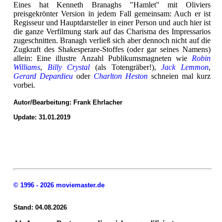
Eines hat Kenneth Branaghs "Hamlet" mit Oliviers
preisgekrönter Version in jedem Fall gemeinsam: Auch er ist
Regisseur und Hauptdarsteller in einer Person und auch hier ist
die ganze Verfilmung stark auf das Charisma des Impressarios
zugeschnitten. Branagh verließ sich aber dennoch nicht auf die
Zugkraft des Shakesperare-Stoffes (oder gar seines Namens)
allein: Eine illustre Anzahl Publikumsmagneten wie
Robin
Williams
,
Billy Crystal
(als Totengräber!),
Jack Lemmon
,
Gerard Depardieu
oder
Charlton Heston
schneien mal kurz
vorbei.
Autor/Bearbeitung:
Frank Ehrlacher
Update: 31.01.2019
© 1996 - 2026 moviemaster.de
Stand: 04.08.2026