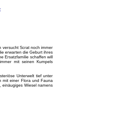
:
ch versucht Scrat noch immer
ie erwarten die Geburt ihres
 Ersatzfamilie schaffen will
r immer mit seinen Kumpels
teriöse Unterwelt tief unter
h mit einer Flora und Fauna
es, einäugiges Wiesel namens