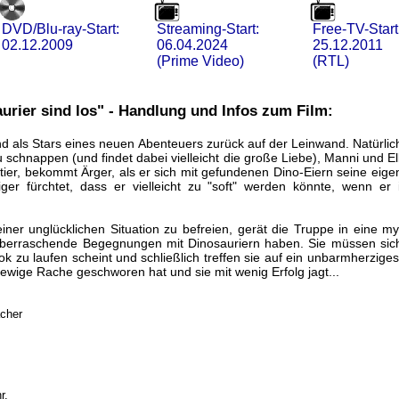
DVD/Blu-ray-Start:
Streaming-Start:
Free-TV-Start
02.12.2009
06.04.2024
25.12.2011
(Prime Video)
(RTL)
aurier sind los" - Handlung und Infos zum Film:
d als Stars eines neuen Abenteuers zurück auf der Leinwand. Natürli
schnappen (und findet dabei vielleicht die große Liebe), Manni und Ell
ier, bekommt Ärger, als er sich mit gefundenen Dino-Eiern seine eigene
ger fürchtet, dass er vielleicht zu "soft" werden könnte, wenn e
ner unglücklichen Situation zu befreien, gerät die Truppe in eine mys
 überraschende Begegnungen mit Dinosauriern haben. Sie müssen sic
k zu laufen scheint und schließlich treffen sie auf ein unbarmherzig
ewige Rache geschworen hat und sie mit wenig Erfolg jagt...
acher
r.