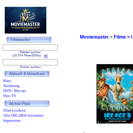
Moviemaster
>
Filme > I
Filmtitel suchen
(10.574 Filme/DVDs)
Person suchen
Kino
Streaming
DVD / Blu-ray
Free-TV
Film-Lexikon
Alle OSCAR®-Gewinner
Impressum