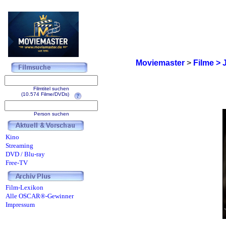
Moviemaster
>
Filme > 
Filmtitel suchen
(10.574 Filme/DVDs)
Person suchen
Kino
Streaming
DVD / Blu-ray
Free-TV
Film-Lexikon
Alle OSCAR®-Gewinner
Impressum