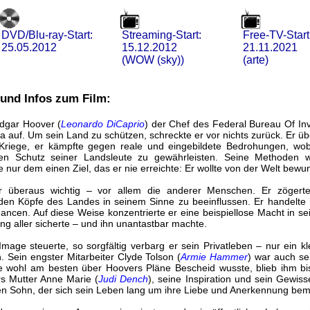
DVD/Blu-ray-Start:
Streaming-Start:
Free-TV-Start
25.05.2012
15.12.2012
21.11.2021
(WOW (sky))
(arte)
 und Infos zum Film:
Edgar Hoover (
Leonardo DiCaprio
) der Chef des Federal Bureau Of Inv
 auf. Um sein Land zu schützen, schreckte er vor nichts zurück. Er ü
Kriege, er kämpfte gegen reale und eingebildete Bedrohungen, wobe
 den Schutz seiner Landsleute zu gewährleisten. Seine Methoden 
te nur dem einen Ziel, das er nie erreichte: Er wollte von der Welt bew
überaus wichtig – vor allem die anderer Menschen. Er zögerte 
den Köpfe des Landes in seinem Sinne zu beeinflussen. Er handelte
ancen. Auf diese Weise konzentrierte er eine beispiellose Macht in s
ng aller sicherte – und ihn unantastbar machte.
Image steuerte, so sorgfältig verbarg er sein Privatleben – nur ein kl
. Sein engster Mitarbeiter Clyde Tolson (
Armie Hammer
) war auch se
e wohl am besten über Hoovers Pläne Bescheid wusste, blieb ihm bi
s Mutter Anne Marie (
Judi Dench
), seine Inspiration und sein Gewiss
den Sohn, der sich sein Leben lang um ihre Liebe und Anerkennung bem