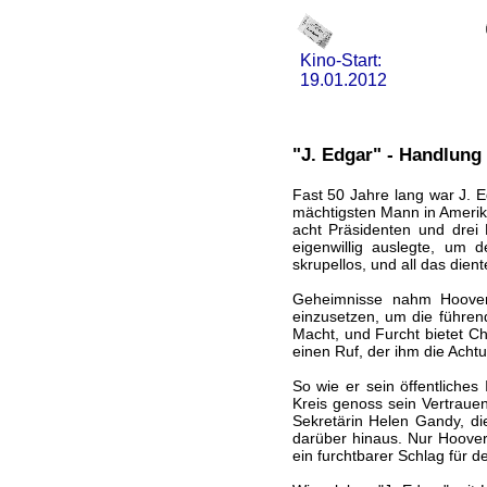
Kino-Start:
19.01.2012
"J. Edgar" - Handlung
Fast 50 Jahre lang war J. 
mächtigsten Mann in Amerika
acht Präsidenten und drei 
eigenwillig auslegte, um
skrupellos, und all das dien
Geheimnisse nahm Hoover 
einzusetzen, um die führen
Macht, und Furcht bietet Ch
einen Ruf, der ihm die Achtu
So wie er sein öffentliches 
Kreis genoss sein Vertrauen
Sekretärin Helen Gandy, di
darüber hinaus. Nur Hoover
ein furchtbarer Schlag für 