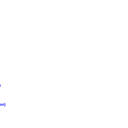
)
on)