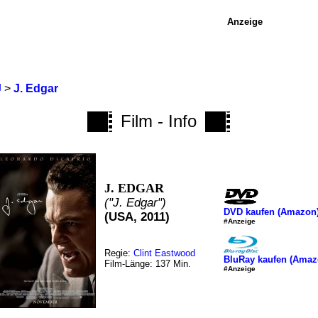
Anzeige
J
>
J. Edgar
Film - Info
J. EDGAR
("J. Edgar")
DVD kaufen (Amazon
(USA, 2011)
#Anzeige
Regie:
Clint Eastwood
BluRay kaufen (Amaz
Film-Länge: 137 Min.
#Anzeige