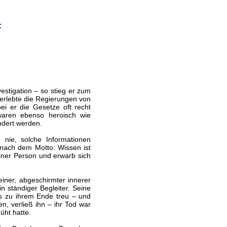
:
estigation – so stieg er zum
berlebte die Regierungen von
i er die Gesetze oft recht
waren ebenso heroisch wie
undert werden.
nie, solche Informationen
 nach dem Motto: Wissen ist
einer Person und erwarb sich
einer, abgeschirmter innerer
in ständiger Begleiter. Seine
s zu ihrem Ende treu – und
en, verließ ihn – ihr Tod war
üht hatte.