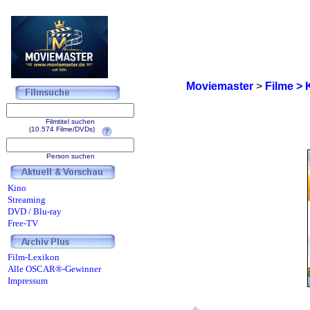
Moviemaster
>
Filme > 
Filmtitel suchen
(10.574 Filme/DVDs)
Person suchen
Kino
Streaming
DVD / Blu-ray
Free-TV
Film-Lexikon
Alle OSCAR®-Gewinner
Impressum