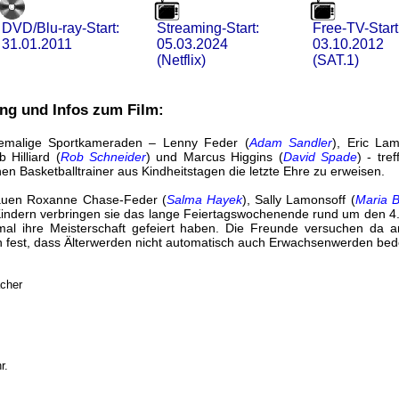
DVD/Blu-ray-Start:
Streaming-Start:
Free-TV-Start
31.01.2011
05.03.2024
03.10.2012
(Netflix)
(SAT.1)
ng und Infos zum Film:
emalige Sportkameraden – Lenny Feder (
Adam Sandler
), Eric Lam
b Hilliard (
Rob Schneider
) und Marcus Higgins (
David Spade
) - tre
en Basketballtrainer aus Kindheitstagen die letzte Ehre zu erweisen.
auen Roxanne Chase-Feder (
Salma Hayek
), Sally Lamonsoff (
Maria B
Kindern verbringen sie das lange Feiertagswochenende rund um den 4.
nmal ihre Meisterschaft gefeiert haben. Die Freunde versuchen da 
en fest, dass Älterwerden nicht automatisch auch Erwachsenwerden be
acher
r.