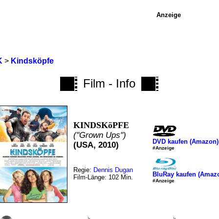
Anzeige
K
>
Kindsköpfe
Film - Info
KINDSKöPFE
("Grown Ups")
DVD kaufen (Amazon)
(USA, 2010)
#Anzeige
Regie:
Dennis Dugan
BluRay kaufen (Amaz
Film-Länge: 102 Min.
#Anzeige