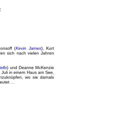
:
onsoff (
Kevin James
), Kurt
ffen sich nach vielen Jahren
ello
) und Deanne McKenzie
 Juli in einem Haus am See,
anzuknüpfen, wo sie damals
deutet …