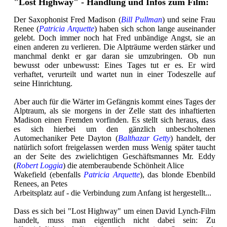
"Lost Highway" - Handlung und Infos zum Film:
Der Saxophonist Fred Madison (
Bill Pullman
) und seine Frau
Renee (
Patricia Arquette
) haben sich schon lange auseinander
gelebt. Doch immer noch hat Fred unbändige Angst, sie an
einen anderen zu verlieren. Die Alpträume werden stärker und
manchmal denkt er gar daran sie umzubringen. Ob nun
bewusst oder unbewusst: Eines Tages tut er es. Er wird
verhaftet, verurteilt und wartet nun in einer Todeszelle auf
seine Hinrichtung.
Aber auch für die Wärter im Gefängnis kommt eines Tages der
Alptraum, als sie morgens in der Zelle statt des inhaftierten
Madison einen Fremden vorfinden. Es stellt sich heraus, dass
es sich hierbei um den gänzlich unbescholtenen
Automechaniker Pete Dayton (
Balthazar Getty
) handelt, der
natürlich sofort freigelassen werden muss Wenig später taucht
an der Seite des zwielichtigen Geschäftsmannes Mr. Eddy
(
Robert Loggia
) die atemberaubende Schönheit Alice
Wakefield (ebenfalls
Patricia Arquette
), das blonde Ebenbild
Renees, an Petes
Arbeitsplatz auf - die Verbindung zum Anfang ist hergestellt...
Dass es sich bei "Lost Highway" um einen David Lynch-Film
handelt, muss man eigentlich nicht dabei sein: Zu