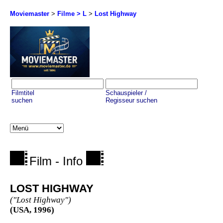
Moviemaster
>
Filme > L
>
Lost Highway
Filmtitel
Schauspieler /
suchen
Regisseur suchen
Film - Info
LOST HIGHWAY
("Lost Highway")
(USA, 1996)