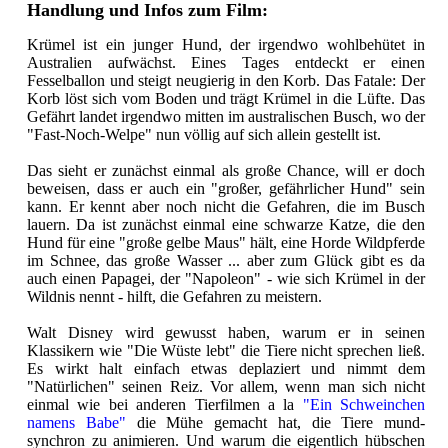
Handlung und Infos zum Film:
Krümel ist ein junger Hund, der irgendwo wohlbehütet in
Australien aufwächst. Eines Tages entdeckt er einen
Fesselballon und steigt neugierig in den Korb. Das Fatale: Der
Korb löst sich vom Boden und trägt Krümel in die Lüfte. Das
Gefährt landet irgendwo mitten im australischen Busch, wo der
"Fast-Noch-Welpe" nun völlig auf sich allein gestellt ist.
Das sieht er zunächst einmal als große Chance, will er doch
beweisen, dass er auch ein "großer, gefährlicher Hund" sein
kann. Er kennt aber noch nicht die Gefahren, die im Busch
lauern. Da ist zunächst einmal eine schwarze Katze, die den
Hund für eine "große gelbe Maus" hält, eine Horde Wildpferde
im Schnee, das große Wasser ... aber zum Glück gibt es da
auch einen Papagei, der "Napoleon" - wie sich Krümel in der
Wildnis nennt - hilft, die Gefahren zu meistern.
Walt Disney wird gewusst haben, warum er in seinen
Klassikern wie "Die Wüste lebt" die Tiere nicht sprechen ließ.
Es wirkt halt einfach etwas deplaziert und nimmt dem
"Natürlichen" seinen Reiz. Vor allem, wenn man sich nicht
einmal wie bei anderen Tierfilmen a la
"Ein Schweinchen
namens Babe"
die Mühe gemacht hat, die Tiere mund-
synchron zu animieren. Und warum die eigentlich hübschen