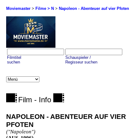
Moviemaster
>
Filme > N
>
Napoleon - Abenteuer auf vier Pfoten
Filmtitel
Schauspieler /
suchen
Regisseur suchen
Film - Info
NAPOLEON - ABENTEUER AUF VIER
PFOTEN
("Napoleon")
(AUS, 1996)