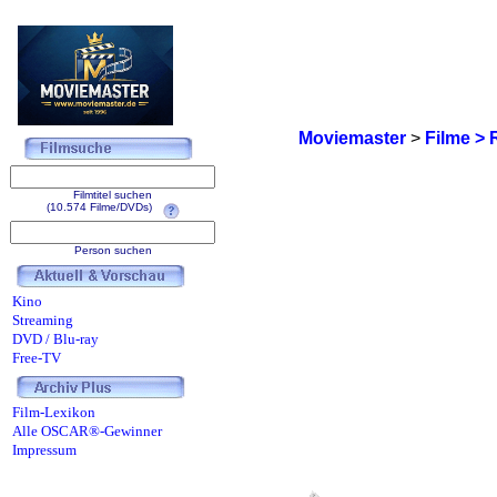
Moviemaster
>
Filme > 
Filmtitel suchen
(10.574 Filme/DVDs)
Person suchen
Kino
Streaming
DVD / Blu-ray
Free-TV
Film-Lexikon
Alle OSCAR®-Gewinner
Impressum