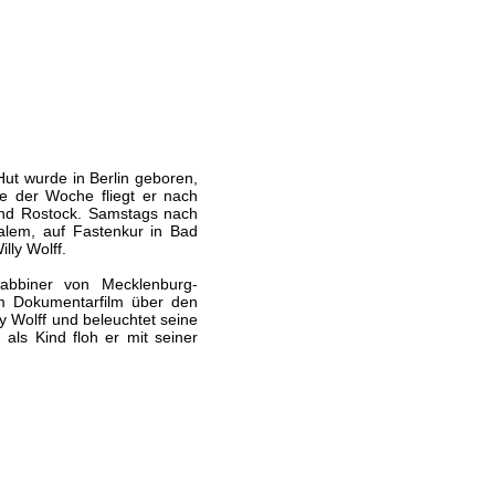
Hut wurde in Berlin geboren,
e der Woche fliegt er nach
und Rostock. Samstags nach
alem, auf Fastenkur in Bad
ly Wolff.
rabbiner von Mecklenburg-
m Dokumentarfilm über den
y Wolff und beleuchtet seine
als Kind floh er mit seiner