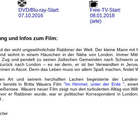
DVD/Blu-ray-Start:
Free-TV-Start:
07.10.2016
08.01.2018
(arte)
ung und Infos zum Film:
nd der wohl ungewöhnlichste Rabbiner der Welt. Der kleine Mann mit 
 und wohnt in einem Häuschen in der Nähe von London. Immer Mitt
en Zug und pendelt zu seinen Jüdischen Gemeinden nach Schwerin 
zurück nach London – es sei denn, er ist bei Verwandten in Jerus
nnen in Ascot. Denn das Leben muss vor allem Spaß machen, findet Wil
llen Art und seinem herzhaften Lachen begeisterte der Landes
bereits in Britta Wauers Film
"Im Himmel, unter der Erde "
, eine
eißensee. Wauers neuer Film zeigt nun den turbulenten Alltag von Will
or er Rabbiner wurde, war er politischer Korrespondent in London; 
...
acher