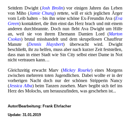
Seitdem Dwight (
Josh Brolin
) vor einigen Jahren das Leben
von Miho (
Jamie Chung
) rettete, will er sich jeglichen Ärger
vom Leib halten – bis ihn seine schöne Ex-Freundin Ava (
Eva
Green
) kontaktiert, die ihm einst das Herz brach und mit einem
anderen durchbrannte. Doch nun fleht Ava Dwight um Hilfe
an, weil sie von ihrem Ehemann Damien Lord (
Marton
Csokas
) brutal misshandelt und dem skrupellosen Chauffeur
Manute (
Dennis Haysbert
) überwacht wird. Dwight
beschließt, ihr zu helfen, muss aber nach kurzer Zeit feststellen,
dass man in einer Stadt wie Sin City selbst einer Dame in Not
nicht vertrauen kann…
Gleichzeitig erwacht Marv (
Mickey Rourke
) eines Morgens
zwischen mehreren toten Jugendlichen. Dabei wollte er in der
vorherigen Nacht doch nur der schönen Stripperin Nancy
(
Jessica Alba
) beim Tanzen zusehen. Marv begibt sich tief ins
Herz des Molochs, um herauszufinden, was geschehen ist...
Autor/Bearbeitung:
Frank Ehrlacher
Update: 31.01.2019