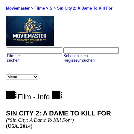
Moviemaster
>
Filme > S
>
Sin City 2: A Dame To Kill For
Filmtitel
Schauspieler /
suchen
Regisseur suchen
Film - Info
SIN CITY 2: A DAME TO KILL FOR
("Sin City: A Dame To Kill For")
(USA, 2014)