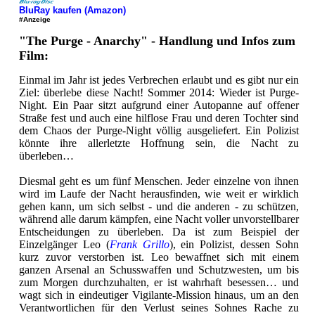
BluRay kaufen (Amazon)
#Anzeige
"The Purge - Anarchy" - Handlung und Infos zum
Film:
Einmal im Jahr ist jedes Verbrechen erlaubt und es gibt nur ein
Ziel: überlebe diese Nacht! Sommer 2014: Wieder ist Purge-
Night. Ein Paar sitzt aufgrund einer Autopanne auf offener
Straße fest und auch eine hilflose Frau und deren Tochter sind
dem Chaos der Purge-Night völlig ausgeliefert. Ein Polizist
könnte ihre allerletzte Hoffnung sein, die Nacht zu
überleben…
Diesmal geht es um fünf Menschen. Jeder einzelne von ihnen
wird im Laufe der Nacht herausfinden, wie weit er wirklich
gehen kann, um sich selbst - und die anderen - zu schützen,
während alle darum kämpfen, eine Nacht voller unvorstellbarer
Entscheidungen zu überleben. Da ist zum Beispiel der
Einzelgänger Leo (
Frank Grillo
), ein Polizist, dessen Sohn
kurz zuvor verstorben ist. Leo bewaffnet sich mit einem
ganzen Arsenal an Schusswaffen und Schutzwesten, um bis
zum Morgen durchzuhalten, er ist wahrhaft besessen… und
wagt sich in eindeutiger Vigilante-Mission hinaus, um an den
Verantwortlichen für den Verlust seines Sohnes Rache zu