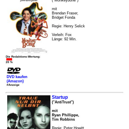
("Monkeybone")
mit
Brendan Fraser,
Bridget Fonda
Regie: Henry Selick
Verleih: Fox
Länge: 92 Min.
Die Redaktions-Wertung:
20 %
DVD kaufen
(Amazon)
#Anzeige
Startup
("AntiTrust")
mit
Ryan Phillippe,
Tim Robbins
Regie: Peter Howitt