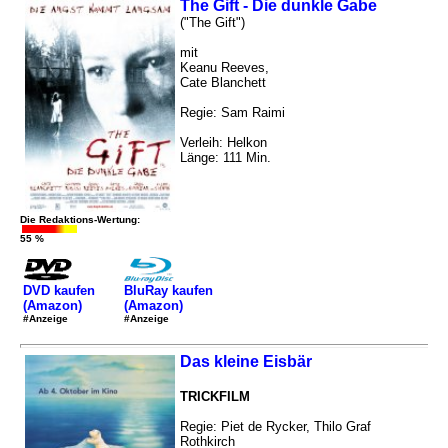
The Gift - Die dunkle Gabe
("The Gift")
mit
Keanu Reeves,
Cate Blanchett
Regie: Sam Raimi
Verleih: Helkon
Länge: 111 Min.
Die Redaktions-Wertung:
55 %
DVD kaufen
BluRay kaufen
(Amazon)
(Amazon)
#Anzeige
#Anzeige
Das kleine Eisbär
TRICKFILM
Regie: Piet de Rycker, Thilo Graf
Rothkirch