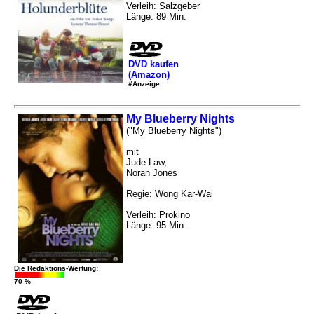
Verleih: Salzgeber
Länge: 89 Min.
DVD kaufen
(Amazon)
#Anzeige
My Blueberry Nights
("My Blueberry Nights")
mit
Jude Law,
Norah Jones
Regie: Wong Kar-Wai
Verleih: Prokino
Länge: 95 Min.
Die Redaktions-Wertung:
70 %