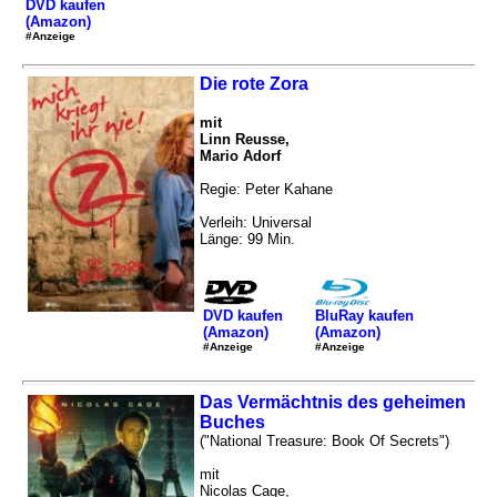
DVD kaufen
(Amazon)
#Anzeige
Die rote Zora
mit
Linn Reusse,
Mario Adorf
Regie: Peter Kahane
Verleih: Universal
Länge: 99 Min.
DVD kaufen
BluRay kaufen
(Amazon)
(Amazon)
#Anzeige
#Anzeige
Das Vermächtnis des geheimen
Buches
("National Treasure: Book Of Secrets")
mit
Nicolas Cage,