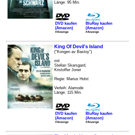
Länge: 95 Min.
DVD kaufen
BluRay kaufen
(Amazon)
(Amazon)
#Anzeige
#Anzeige
King Of Devil's Island
("Kongen av Bastoy")
mit
Stellan Skarsgard,
Kristoffer Joner
Regie: Marius Holst
Verleih: Alamode
Länge: 115 Min.
DVD kaufen
BluRay kaufen
(Amazon)
(Amazon)
#Anzeige
#Anzeige