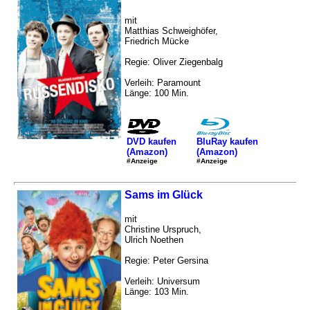
mit
Matthias Schweighöfer,
Friedrich Mücke
Regie: Oliver Ziegenbalg
Verleih: Paramount
Länge: 100 Min.
DVD kaufen
BluRay kaufen
(Amazon)
(Amazon)
#Anzeige
#Anzeige
Sams im Glück
mit
Christine Urspruch,
Ulrich Noethen
Regie: Peter Gersina
Verleih: Universum
Länge: 103 Min.