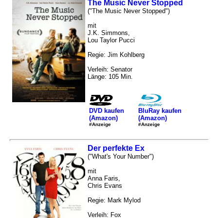
The Music Never Stopped
("The Music Never Stopped")
mit
J.K. Simmons,
Lou Taylor Pucci
Regie: Jim Kohlberg
Verleih: Senator
Länge: 105 Min.
DVD kaufen
BluRay kaufen
(Amazon)
(Amazon)
#Anzeige
#Anzeige
Der perfekte Ex
("What's Your Number")
mit
Anna Faris,
Chris Evans
Regie: Mark Mylod
Verleih: Fox