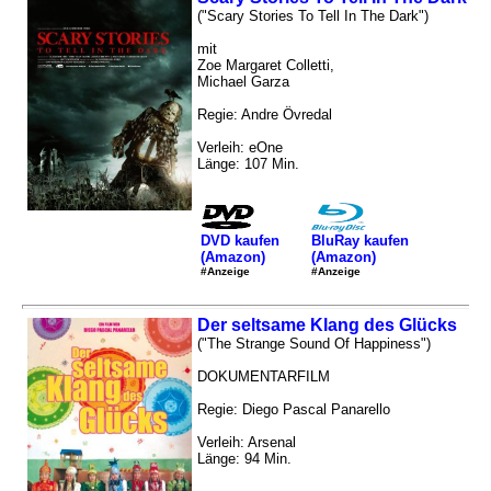
("Scary Stories To Tell In The Dark")
mit
Zoe Margaret Colletti,
Michael Garza
Regie: Andre Övredal
Verleih: eOne
Länge: 107 Min.
DVD kaufen
BluRay kaufen
(Amazon)
(Amazon)
#Anzeige
#Anzeige
Der seltsame Klang des Glücks
("The Strange Sound Of Happiness")
DOKUMENTARFILM
Regie: Diego Pascal Panarello
Verleih: Arsenal
Länge: 94 Min.