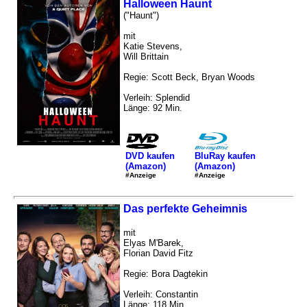
Halloween Haunt
("Haunt")
mit
Katie Stevens,
Will Brittain
Regie: Scott Beck, Bryan Woods
Verleih: Splendid
Länge: 92 Min.
DVD kaufen
BluRay kaufen
(Amazon)
(Amazon)
#Anzeige
#Anzeige
Das perfekte Geheimnis
mit
Elyas M'Barek,
Florian David Fitz
Regie: Bora Dagtekin
Verleih: Constantin
Länge: 118 Min.