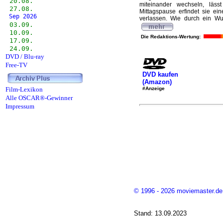
20.08.
miteinander wechseln, läs
27.08.
Mittagspause erfindet sie e
Sep 2026
verlassen. Wie durch ein Wu
03.09.
10.09.
Die Redaktions-Wertung:
17.09.
24.09.
DVD / Blu-ray
Free-TV
DVD kaufen
(Amazon)
#Anzeige
Film-Lexikon
Alle OSCAR®-Gewinner
Impressum
© 1996 - 2026 moviemaster.de
Stand: 13.09.2023