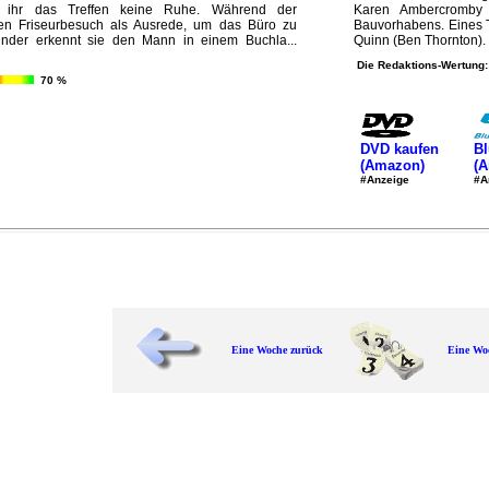
st ihr das Treffen keine Ruhe. Während der
Karen Ambercromby (
inen Friseurbesuch als Ausrede, um das Büro zu
Bauvorhabens. Eines 
nder erkennt sie den Mann in einem Buchla...
Quinn (Ben Thornton). 
Die Redaktions-Wertung:
70 %
DVD kaufen
Bl
(Amazon)
(
#Anzeige
#A
Eine Woche zurück
Eine Wo