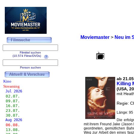
Moviemaster
>
Neu im 
Filmtitel suchen
(10.574 Filme/DVDs)
Person suchen
ab 21.05
Kino
Killing 
Streaming
(USA, 20
Jul 2026
mit Heat
02.07.
09.07.
Regie: C
16.07.
23.07.
Länge: 95 
30.07.
Aug 2026
Die erfolg
mit ihrem Freund Jake (Jason H
06.08.
geordneten, gemütlichen Bah
13.08.
Weg zur Arbeit den eines fasz