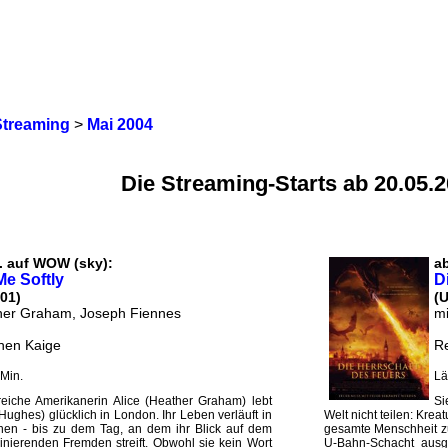
Streaming
>
Mai 2004
Die Streaming-Starts ab 20.05.
. auf WOW (sky):
a
Me Softly
D
01)
(
her Graham, Joseph Fiennes
mi
hen Kaige
R
Min.
Lä
reiche Amerikanerin Alice (Heather Graham) lebt
Si
ughes) glücklich in London. Ihr Leben verläuft in
Welt nicht teilen: Krea
nen - bis zu dem Tag, an dem ihr Blick auf dem
gesamte Menschheit zu
inierenden Fremden streift. Obwohl sie kein Wort
U-Bahn-Schacht ausge