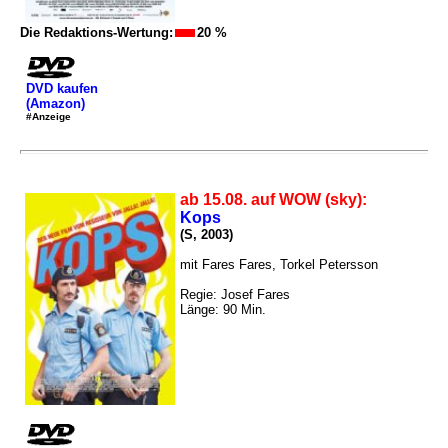
Die Redaktions-Wertung:
20 %
DVD kaufen
(Amazon)
#Anzeige
ab 15.08. auf WOW (sky):
Kops
(S, 2003)
mit Fares Fares, Torkel Petersson
Regie: Josef Fares
Länge: 90 Min.