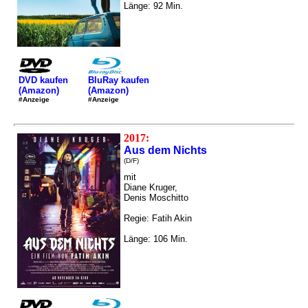
Länge: 92 Min.
DVD kaufen
BluRay kaufen
(Amazon)
(Amazon)
#Anzeige
#Anzeige
2017:
Aus dem Nichts
(D/F)
mit
Diane Kruger,
Denis Moschitto
Regie: Fatih Akin
Länge: 106 Min.