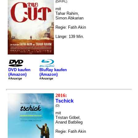
(D/F/PL)
mit
Tahar Rahim,
Simon Abkarian
Regie: Fatih Akin
Länge: 139 Min.
DVD kaufen
BluRay kaufen
(Amazon)
(Amazon)
#Anzeige
#Anzeige
2016:
Tschick
(D)
mit
Tristan Göbel,
Anand Batbileg
Regie: Fatih Akin