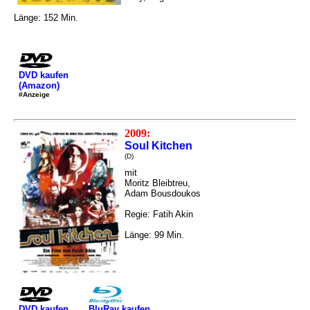
Länge: 152 Min.
DVD kaufen
(Amazon)
#Anzeige
2009:
Soul Kitchen
(D)
mit
Moritz Bleibtreu,
Adam Bousdoukos
Regie: Fatih Akin
Länge: 99 Min.
DVD kaufen
BluRay kaufen