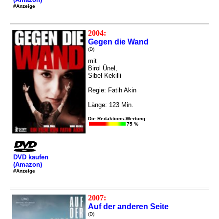
#Anzeige
2004:
Gegen die Wand
(D)
mit
Birol Ünel,
Sibel Kekilli
Regie: Fatih Akin
Länge: 123 Min.
Die Redaktions-Wertung:
75 %
DVD kaufen
(Amazon)
#Anzeige
2007:
Auf der anderen Seite
(D)