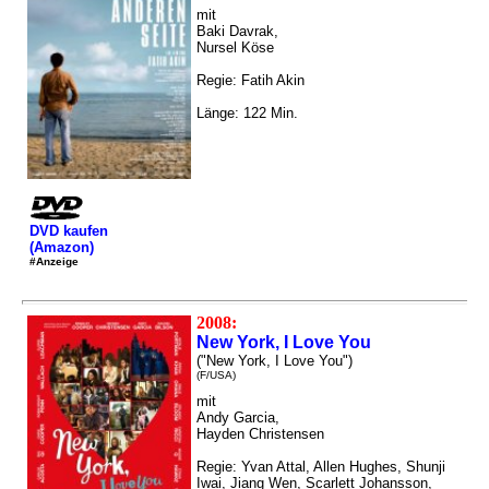
mit
Baki Davrak,
Nursel Köse
Regie: Fatih Akin
Länge: 122 Min.
DVD kaufen
(Amazon)
#Anzeige
2008:
New York, I Love You
("New York, I Love You")
(F/USA)
mit
Andy Garcia,
Hayden Christensen
Regie: Yvan Attal, Allen Hughes, Shunji
Iwai, Jiang Wen, Scarlett Johansson,