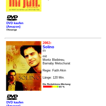
DVD kaufen
(Amazon)
#Anzeige
2002:
Solino
(D)
mit
Moritz Bleibtreu,
Barnaby Metschurat
Regie: Fatih Akin
Länge: 120 Min.
Die Redaktions-Wertung:
65 %
DVD kaufen
(Amazon)