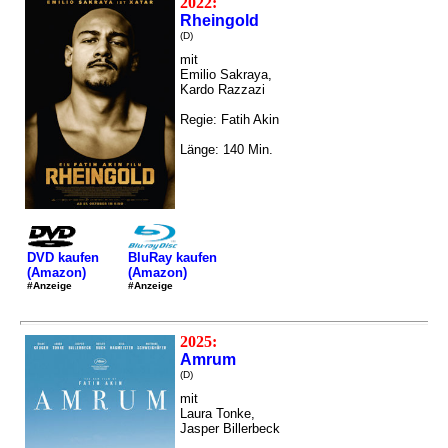
2022:
Rheingold
(D)
mit
Emilio Sakraya,
Kardo Razzazi
Regie: Fatih Akin
Länge: 140 Min.
DVD kaufen
BluRay kaufen
(Amazon)
(Amazon)
#Anzeige
#Anzeige
2025:
Amrum
(D)
mit
Laura Tonke,
Jasper Billerbeck