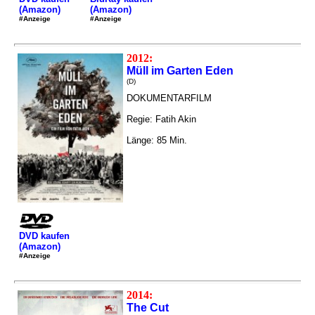
(Amazon)
(Amazon)
#Anzeige
#Anzeige
2012:
Müll im Garten Eden
(D)
DOKUMENTARFILM
Regie: Fatih Akin
Länge: 85 Min.
DVD kaufen
(Amazon)
#Anzeige
2014:
The Cut