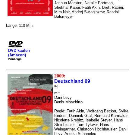
Joshua Marston, Natalie Portman,
Shekhar Kapur, Fatih Akin, Brett Ratner,
Mira Nair, Andrej Swjaginzew, Randall
Balsmeyer
Länge: 110 Min.
DVD kaufen
(Amazon)
#Anzeige
2009:
Deutschland 09
(D)
mit
Dani Levy,
Denis Moschitto
Regie: Fatih Akin, Wolfgang Becker, Sylke
Enders, Dominik Graf, Romuald Karmakar,
Nicolette Krebitz, Isabelle Stever, Hans
Steinbichler, Tom Tykwer, Hans
Weingartner, Christoph Hochhäusler, Dani
Levy, Angela Schanelec