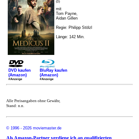
(D)
mit
Tom Payne,
Aidan Gillen
Regie: Philipp Stölzl
Länge: 142 Min.
DVD kaufen
BluRay kaufen
(Amazon)
(Amazon)
#Anzeige
#Anzeige
Alle Preisangaben ohne Gewähr,
Stand: n.n.
© 1996 - 2026 moviemaster.de
Als Amazon-Partner verdiene ich an qualifizierten