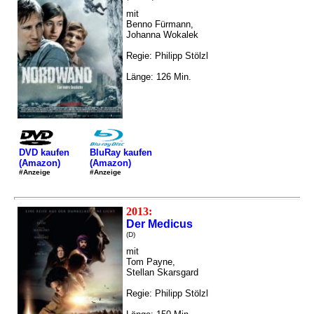
mit
Benno Fürmann,
Johanna Wokalek
Regie: Philipp Stölzl
Länge: 126 Min.
DVD kaufen
BluRay kaufen
(Amazon)
(Amazon)
#Anzeige
#Anzeige
2013:
Der Medicus
(D)
mit
Tom Payne,
Stellan Skarsgard
Regie: Philipp Stölzl