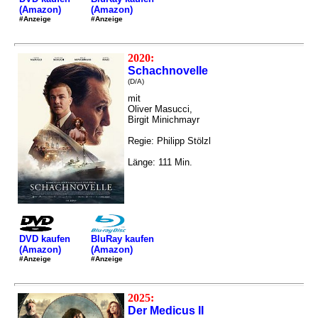
(Amazon)
(Amazon)
#Anzeige
#Anzeige
2020:
Schachnovelle
(D/A)
mit
Oliver Masucci,
Birgit Minichmayr
Regie: Philipp Stölzl
Länge: 111 Min.
DVD kaufen
BluRay kaufen
(Amazon)
(Amazon)
#Anzeige
#Anzeige
2025:
Der Medicus II