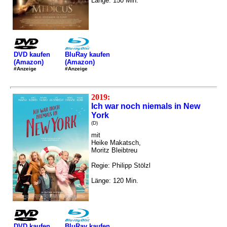
Länge: 150 Min.
DVD kaufen
BluRay kaufen
(Amazon)
(Amazon)
#Anzeige
#Anzeige
2019:
Ich war noch niemals in New
York
(D)
mit
Heike Makatsch,
Moritz Bleibtreu
Regie: Philipp Stölzl
Länge: 120 Min.
DVD kaufen
BluRay kaufen