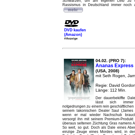
Schwarzen, um am eigenen Leib zu ü
Rassismus in Deutschland immer noch allt
DVD kaufen
(Amazon)
#Anzeige
04.02. (PRO 7):
Ananas Express
(USA, 2008)
mit Seth Rogen, Ja
Regie: David Gordo
Länge: 112 Min.
Der dauerbekiffte Dal
lässt sich imme
notgedrungen zu einem rein geschäftlichen
seinem lakonischen Dealer Saul (James 
wenn er mal wieder Nachschub brauc
versorgt ihn mit seinem Premium-Produkt
überaus seltenen Züchtung Gras namens A
So weit, so gut. Doch als Dale eines Aben
einzige Zeuge eines Mordes wird, in den