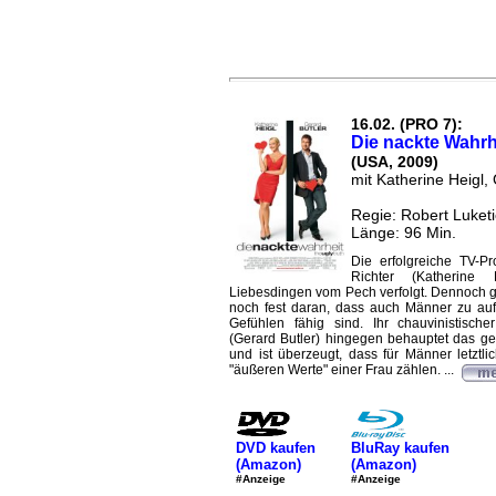
16.02. (PRO 7):
Die nackte Wahrh
(USA, 2009)
mit Katherine Heigl,
Regie: Robert Luketi
Länge: 96 Min.
Die erfolgreiche TV-P
Richter (Katherine 
Liebesdingen vom Pech verfolgt. Dennoch g
noch fest daran, dass auch Männer zu aufri
Gefühlen fähig sind. Ihr chauvinistisch
(Gerard Butler) hingegen behauptet das g
und ist überzeugt, dass für Männer letztli
"äußeren Werte" einer Frau zählen. ...
DVD kaufen
BluRay kaufen
(Amazon)
(Amazon)
#Anzeige
#Anzeige