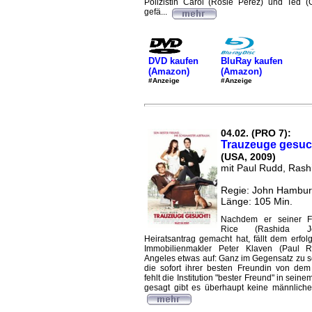
Polizistin Carol (Rosie Perez) und Ted (
gefä...
DVD kaufen
BluRay kaufen
(Amazon)
(Amazon)
#Anzeige
#Anzeige
04.02. (PRO 7):
Trauzeuge gesuc
(USA, 2009)
mit Paul Rudd, Rash
Regie: John Hambu
Länge: 105 Min.
Nachdem er seiner F
Rice (Rashida J
Heiratsantrag gemacht hat, fällt dem erfol
Immobilienmakler Peter Klaven (Paul 
Angeles etwas auf: Ganz im Gegensatz zu se
die sofort ihrer besten Freundin von dem 
fehlt die Institution "bester Freund" in sein
gesagt gibt es überhaupt keine männlich