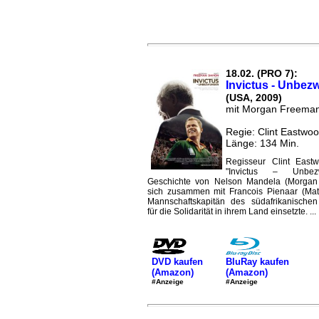
18.02. (PRO 7):
Invictus - Unbe
(USA, 2009)
mit Morgan Freema
Regie: Clint Eastwo
Länge: 134 Min.
Regisseur Clint Eastw
"Invictus – Unbe
Geschichte von Nelson Mandela (Morgan
sich zusammen mit Francois Pienaar (Ma
Mannschaftskapitän des südafrikanische
für die Solidarität in ihrem Land einsetzte. ...
DVD kaufen
BluRay kaufen
(Amazon)
(Amazon)
#Anzeige
#Anzeige