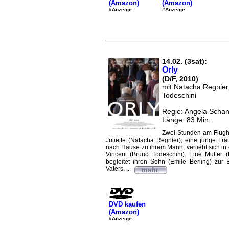
(Amazon)
(Amazon)
#Anzeige
#Anzeige
14.02. (3sat):
Orly
(D/F, 2010)
mit Natacha Regnier
Todeschini
Regie: Angela Schan
Länge: 83 Min.
Zwei Stunden am Flugha
Juliette (Natacha Regnier), eine junge F
nach Hause zu ihrem Mann, verliebt sich in
Vincent (Bruno Todeschini). Eine Mutter (M
begleitet ihren Sohn (Emile Berling) zur
Vaters. ...
DVD kaufen
(Amazon)
#Anzeige