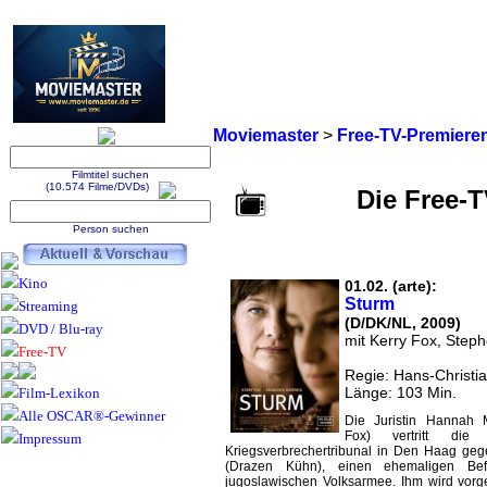
Moviemaster
>
Free-TV-Premiere
Filmtitel suchen
(10.574 Filme/DVDs)
Die Free-
Person suchen
Kino
01.02. (arte):
Sturm
Streaming
(D/DK/NL, 2009)
DVD / Blu-ray
mit Kerry Fox, Steph
Free-TV
Regie: Hans-Christi
Länge: 103 Min.
Film-Lexikon
Alle OSCAR®-Gewinner
Die Juristin Hannah 
Fox) vertritt di
Impressum
Kriegsverbrechertribunal in Den Haag ge
(Drazen Kühn), einen ehemaligen Bef
jugoslawischen Volksarmee. Ihm wird vorge