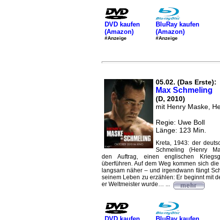
DVD kaufen
BluRay kaufen
(Amazon)
(Amazon)
#Anzeige
#Anzeige
05.02. (Das Erste):
Max Schmeling
(D, 2010)
mit Henry Maske, He
Regie: Uwe Boll
Länge: 123 Min.
Kreta, 1943: der deut
Schmeling (Henry M
den Auftrag, einen englischen Kriegs
überführen. Auf dem Weg kommen sich die
langsam näher – und irgendwann fängt Sc
seinem Leben zu erzählen: Er beginnt mit 
er Weltmeister wurde… ...
DVD kaufen
BluRay kaufen