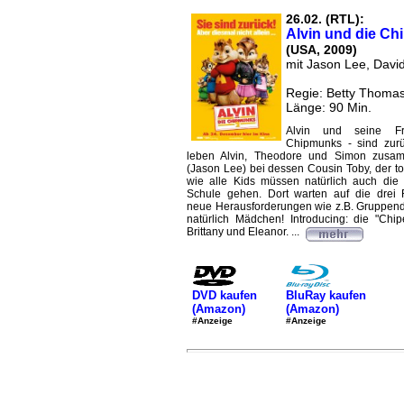
26.02. (RTL):
Alvin und die C
(USA, 2009)
mit Jason Lee, Davi
Regie: Betty Thoma
Länge: 90 Min.
Alvin und seine F
Chipmunks - sind zurüc
leben Alvin, Theodore und Simon zusa
(Jason Lee) bei dessen Cousin Toby, der tot
wie alle Kids müssen natürlich auch die
Schule gehen. Dort warten auf die drei 
neue Herausforderungen wie z.B. Gruppend
natürlich Mädchen! Introducing: die "Chipe
Brittany und Eleanor. ...
DVD kaufen
BluRay kaufen
(Amazon)
(Amazon)
#Anzeige
#Anzeige