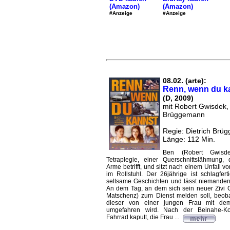
(Amazon)
(Amazon)
#Anzeige
#Anzeige
08.02. (arte):
Renn, wenn du k
(D, 2009)
mit Robert Gwisdek,
Brüggemann
Regie: Dietrich Brü
Länge: 112 Min.
Ben (Robert Gwisde
Tetraplegie, einer Querschnittslähmung,
Arme betrifft, und sitzt nach einem Unfall v
im Rollstuhl. Der 26jährige ist schlagfert
seltsame Geschichten und lässt niemanden
An dem Tag, an dem sich sein neuer Zivi C
Matschenz) zum Dienst melden soll, beob
dieser von einer jungen Frau mit dem
umgefahren wird. Nach der Beinahe-Kol
Fahrrad kaputt, die Frau ...