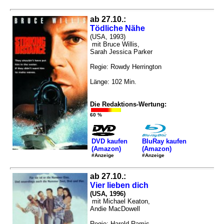
ab 27.10.:
Tödliche Nähe
(USA, 1993)
mit Bruce Willis,
Sarah Jessica Parker
Regie: Rowdy Herrington
Länge: 102 Min.
Die Redaktions-Wertung:
60 %
DVD kaufen
BluRay kaufen
(Amazon)
(Amazon)
#Anzeige
#Anzeige
ab 27.10.:
Vier lieben dich
(USA, 1996)
mit Michael Keaton,
Andie MacDowell
Regie: Harold Ramis