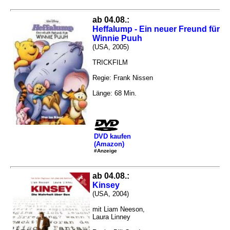
ab 04.08.:
Heffalump - Ein neuer Freund für
Winnie Puuh
(USA, 2005)
TRICKFILM
Regie: Frank Nissen
Länge: 68 Min.
DVD kaufen
(Amazon)
#Anzeige
ab 04.08.:
Kinsey
(USA, 2004)
mit Liam Neeson,
Laura Linney