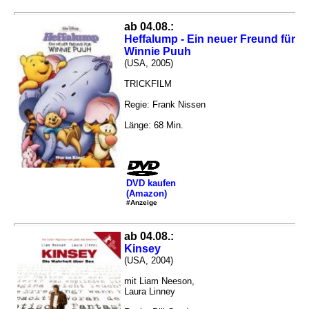
ab 04.08.:
Heffalump - Ein neuer Freund für
Winnie Puuh
(USA, 2005)
TRICKFILM
Regie: Frank Nissen
Länge: 68 Min.
DVD kaufen
(Amazon)
#Anzeige
ab 04.08.:
Kinsey
(USA, 2004)
mit Liam Neeson,
Laura Linney