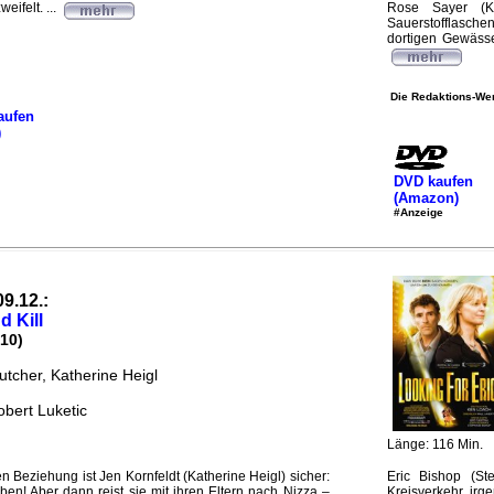
ifelt. ...
Rose Sayer (K
Sauerstofflasche
dortigen Gewässer
Die Redaktions-Wer
aufen
)
DVD kaufen
(Amazon)
#Anzeige
09.12.:
d Kill
10)
utcher, Katherine Heigl
obert Luketic
Länge: 116 Min.
n Beziehung ist Jen Kornfeldt (Katherine Heigl) sicher:
Eric Bishop (St
eben! Aber dann reist sie mit ihren Eltern nach Nizza –
Kreisverkehr ir