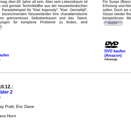
mag über 60 Jahre alt sein. Aber sein Lebenstraum ist
Für Susan (Blanc
n und geniale Techniktüftler aus der neuseeländischen
Erholung und Abl
n Paradebeispiel für "Kiwi Ingenuity". "Kiwi -Genialität",
sollen. Doch als 
s" bezeichnenden Neuseeländer ihre charakteristische
Ozean wieder find
enn grenzenloses Selbstvertrauen und das Talent,
beispielloses M
ösungen für komplexe Probleme zu finden, wird
DVD kaufen
aufen
(Amazon)
)
#Anzeige
10.12.:
ater 2
)
y Pratt, Eric Dane
ans Horn