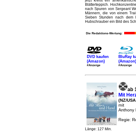
jetzt kreist ein amerikanisc
Blätterteppich. Hochkonzentr
nach Spuren von Sergeant We
Männern, die von einem Train
Sieben Stunden nach dem l
Hubschrauber ein Bild des Sch
Die Redaktions-Wertung:
DVD kaufen
BluRay k
(Amazon)
(Amazon
#Anzeige
#Anzeige
ab 
Mit Her
(NZ/USA
mit
Anthony 
Regie: R
Länge: 127 Min.