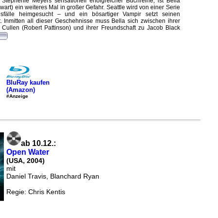
 Stephenie Meyers sensationell erfolgreicher Buchreihe, ist Bella
wart) ein weiteres Mal in großer Gefahr. Seattle wird von einer Serie
esfälle heimgesucht – und ein bösartiger Vampir setzt seinen
. Inmitten all dieser Geschehnisse muss Bella sich zwischen ihrer
Cullen (Robert Pattinson) und ihrer Freundschaft zu Jacob Black
BluRay kaufen
(Amazon)
#Anzeige
ab 10.12.:
Open Water
(USA, 2004)
mit
Daniel Travis, Blanchard Ryan
Regie: Chris Kentis