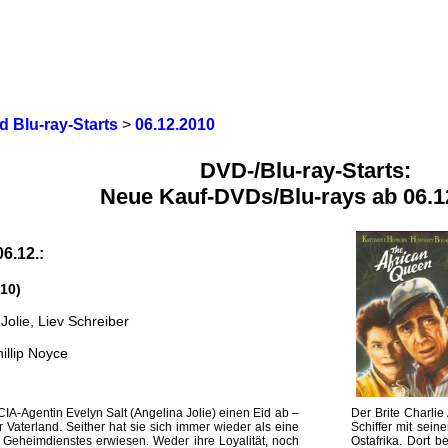
 Blu-ray-Starts
>
06.12.2010
DVD-/Blu-ray-Starts:
Neue Kauf-DVDs/Blu-rays ab 06.1
06.12.:
10)
Jolie, Liev Schreiber
illip Noyce
 CIA-Agentin Evelyn Salt (Angelina Jolie) einen Eid ab –
Der Brite Charlie
r Vaterland. Seither hat sie sich immer wieder als eine
Schiffer mit sei
s Geheimdienstes erwiesen. Weder ihre Loyalität, noch
Ostafrika. Dort 