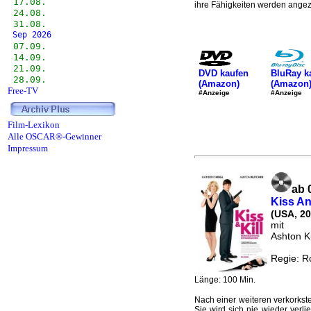
17.08.
ihre Fähigkeiten werden angezwe
24.08.
31.08.
Sep 2026
07.09.
14.09.
21.09.
DVD kaufen
BluRay k
28.09.
(Amazon)
(Amazon
Free-TV
#Anzeige
#Anzeige
Film-Lexikon
Alle OSCAR®-Gewinner
Impressum
ab 
Kiss An
(USA, 20
mit
Ashton K
Regie: R
Länge: 100 Min.
Nach einer weiteren verkorkste
Sie wird sich nie wieder verli