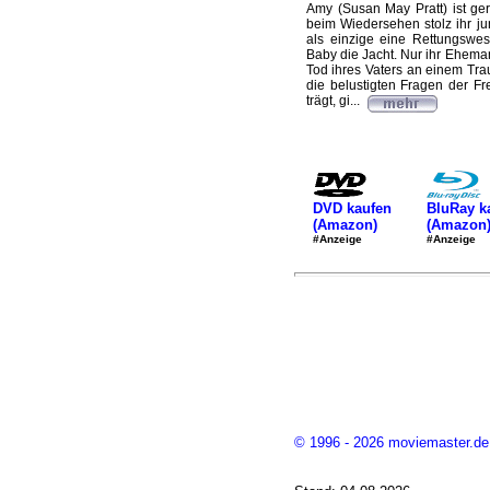
Amy (Susan May Pratt) ist ge
beim Wiedersehen stolz ihr ju
als einzige eine Rettungswes
Baby die Jacht. Nur ihr Ehema
Tod ihres Vaters an einem Tra
die belustigten Fragen der F
trägt, gi...
DVD kaufen
BluRay k
(Amazon)
(Amazon
#Anzeige
#Anzeige
© 1996 - 2026 moviemaster.de