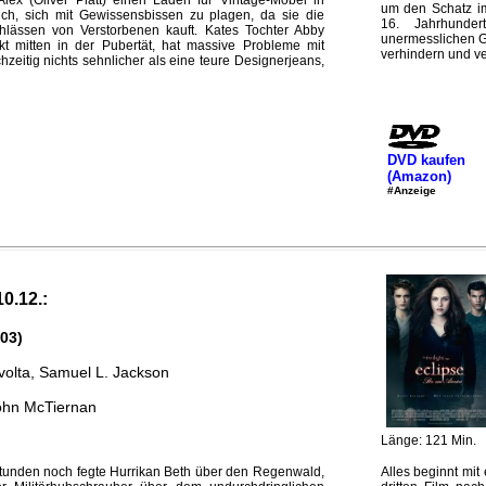
lex (Oliver Platt) einen Laden für Vintage-Möbel in
um den Schatz im
lich, sich mit Gewissensbissen zu plagen, da sie die
16. Jahrhunder
lässen von Verstorbenen kauft. Kates Tochter Abby
unermesslichen G
kt mitten in der Pubertät, hat massive Probleme mit
verhindern und ve
hzeitig nichts sehnlicher als eine teure Designerjeans,
DVD kaufen
(Amazon)
#Anzeige
10.12.:
03)
volta, Samuel L. Jackson
ohn McTiernan
Länge: 121 Min.
unden noch fegte Hurrikan Beth über den Regenwald,
Alles beginnt mit