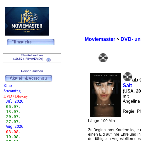
Moviemaster
>
DVD- und
Filmtitel suchen
(10.574 Filme/DVDs)
Person suchen
ab 
Salt
Kino
Streaming
(USA, 20
mit
DVD / Blu-ray
Angelina 
Jul 2026
06.07.
Regie: Ph
13.07.
20.07.
Länge: 100 Min.
27.07.
Aug 2026
Zu Beginn ihrer Karriere legte
03.08.
einen Eid auf ihre Ehre und ih
10.08.
der fähigsten Angestellten de