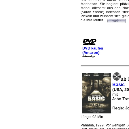
seit Jahren mit ihrem Mann A
Manhattan. Sie beginnt plötz
Möbel allesamt aus den Nach
(Sarah Steele) indessen stec
Pickeln und wünscht sich gleic
die ihre Mutter...
DVD kaufen
(Amazon)
#Anzeige
ab 
Basic
(USA, 20
mit
John Tra
Regie: J
Länge: 98 Min.
Panama, 1999. Vor wenigen St