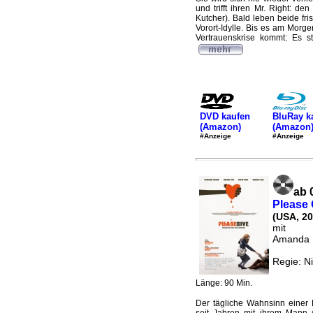
und trifft ihren Mr. Right: 
Kutcher). Bald leben beide fr
Vorort-Idylle. Bis es am Morg
Vertrauenskrise kommt: Es st
DVD kaufen
BluRay k
(Amazon)
(Amazon
#Anzeige
#Anzeige
ab 
Please 
(USA, 20
mit
Amanda P
Regie: N
Länge: 90 Min.
Der tägliche Wahnsinn einer 