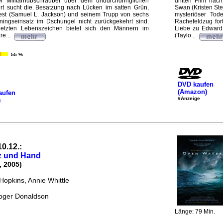
her Militärhubschrauber über dem undurchdringlichen
dritten Film nach
iert sucht die Besatzung nach Lücken im satten Grün,
Swan (Kristen Ste
st (Samuel L. Jackson) und seinem Trupp von sechs
mysteriöser Tod
ingseinsatz im Dschungel nicht zurückgekehrt sind.
Rachefeldzug fort
etzten Lebenszeichen bietet sich den Männern im
Liebe zu Edward 
re...
(Taylo...
55 %
DVD kaufen
(Amazon)
aufen
#Anzeige
)
10.12.:
z und Hand
, 2005)
Hopkins, Annie Whittle
oger Donaldson
Länge: 79 Min.