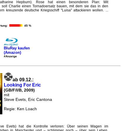
atharine Hepburn). Rose hat einen besonderen Plan: Mit
n soll Charlie einen Tornadoersatz bauen, mit dem sie das in den
n kreuzende deutsche Kriegsschiff "Luisa" attackieren wollen. ...
tung:
45 %
BluRay kaufen
(Amazon)
#Anzeige
ab 09.12.:
Looking For Eric
(GB/F/I/B, 2009)
mit
Steve Evets, Eric Cantona
Regie: Ken Loach
eve Evets) hat die Kontrolle verloren: Über seinen Wagen im
gendwo in Manchester und – schlimmer noch – über sein Leben.