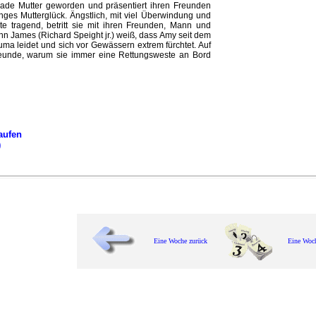
rade Mutter geworden und präsentiert ihren Freunden
nges Mutterglück. Ängstlich, mit viel Überwindung und
te tragend, betritt sie mit ihren Freunden, Mann und
nn James (Richard Speight jr.) weiß, dass Amy seit dem
uma leidet und sich vor Gewässern extrem fürchtet. Auf
reunde, warum sie immer eine Rettungsweste an Bord
aufen
)
Eine Woche zurück
Eine Woc