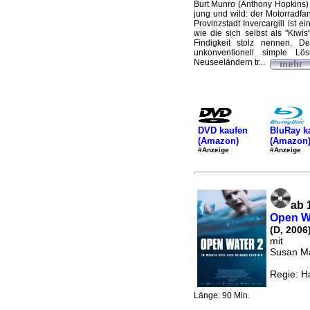
Burt Munro (Anthony Hopkins) 
jung und wild: der Motorradfa
Provinzstadt Invercargill ist ei
wie die sich selbst als "Kiwi
Findigkeit stolz nennen. D
unkonventionell simple L
Neuseeländern tr...
DVD kaufen
BluRay k
(Amazon)
(Amazon
#Anzeige
#Anzeige
ab 
Open W
(D, 2006
mit
Susan Ma
Regie: H
Länge: 90 Min.