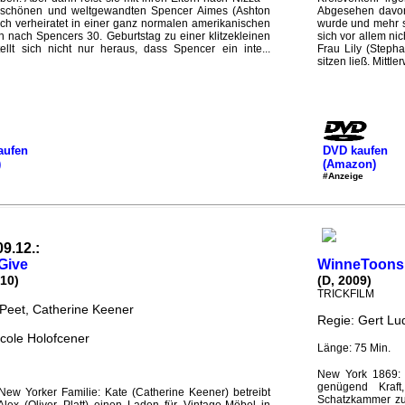
den schönen und weltgewandten Spencer Aimes (Ashton
Abgesehen davon,
isch verheiratet in einer ganz normalen amerikanischen
wurde und mehr sc
en nach Spencers 30. Geburtstag zu einer klitzekleinen
sich vor allem ni
ellt sich nicht nur heraus, dass Spencer ein inte...
Frau Lily (Step
sitzen ließ. Mittler
aufen
DVD kaufen
)
(Amazon)
#Anzeige
09.12.:
Give
WinneToons 
10)
(D, 2009)
TRICKFILM
eet, Catherine Keener
Regie: Gert Lu
icole Holofcener
Länge: 75 Min.
New York 1869: 
genügend Kraft
New Yorker Familie: Kate (Catherine Keener) betreibt
Schatzkammer zu 