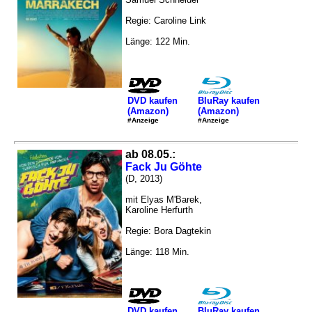
Regie: Caroline Link
Länge: 122 Min.
DVD kaufen
BluRay kaufen
(Amazon)
(Amazon)
#Anzeige
#Anzeige
ab 08.05.:
Fack Ju Göhte
(D, 2013)
mit Elyas M'Barek,
Karoline Herfurth
Regie: Bora Dagtekin
Länge: 118 Min.
DVD kaufen
BluRay kaufen