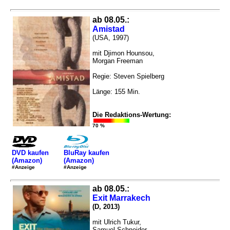
ab 08.05.:
Amistad
(USA, 1997)
mit Djimon Hounsou,
Morgan Freeman
Regie: Steven Spielberg
Länge: 155 Min.
Die Redaktions-Wertung:
70 %
DVD kaufen
BluRay kaufen
(Amazon)
(Amazon)
#Anzeige
#Anzeige
ab 08.05.:
Exit Marrakech
(D, 2013)
mit Ulrich Tukur,
Samuel Schneider