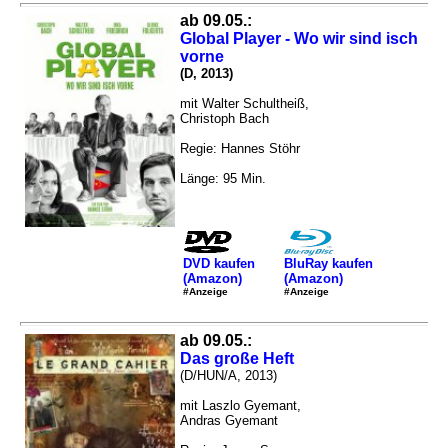
ab 09.05.:
Global Player - Wo wir sind isch
vorne
(D, 2013)
mit Walter Schultheiß,
Christoph Bach
Regie: Hannes Stöhr
Länge: 95 Min.
DVD kaufen
BluRay kaufen
(Amazon)
(Amazon)
#Anzeige
#Anzeige
ab 09.05.:
Das große Heft
(D/HUN/A, 2013)
mit Laszlo Gyemant,
Andras Gyemant