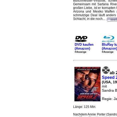
Buschmesser-Virtuose, schw
Gemeinsam mit Sartana Rivera
großen Liebe, ist er korrupte
Arizona und Mexiko Waffen a
schmutzige Deal läuft anders 
Schlacht, in die noch...
DVD kaufen
BluRay k
(Amazon)
(Amazon
#Anzeige
#Anzeige
ab 
Speed 2
(USA, 19
mit
Sandra Bu
Regie: J
Länge: 125 Min.
Nachdem Annie Porter (Sandra 