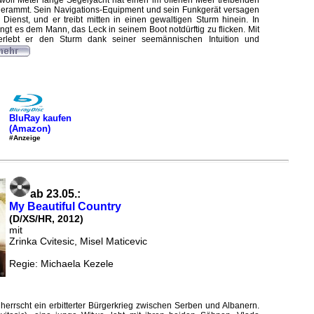
zwölf Meter lange Segelyacht hat einen im offenen Meer treibenden
 gerammt. Sein Navigations-Equipment und sein Funkgerät versagen
Dienst, und er treibt mitten in einen gewaltigen Sturm hinein. In
lingt es dem Mann, das Leck in seinem Boot notdürftig zu flicken. Mit
rlebt er den Sturm dank seiner seemännischen Intuition und
BluRay kaufen
(Amazon)
#Anzeige
ab 23.05.:
My Beautiful Country
(D/XS/HR, 2012)
mit
Zrinka Cvitesic, Misel Maticevic
Regie: Michaela Kezele
errscht ein erbitterter Bürgerkrieg zwischen Serben und Albanern.