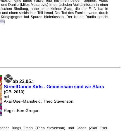
vitesic), eine junge Witwe, lebt mit ihren beiden Söhnen, Vlado
) und Danilo (Milos Mesarovic) in einfachsten Verhältnissen in einer
ischen Siedlung, nahe einer kleinen Stadt, die der Fluß Ibar in
 und einen serbischen Teil trennt. Der Tod des Familienvaters durch
Kriegsgegner hat Spuren hinterlassen. Der kleine Danilo spricht
ab 23.05.:
StreetDance Kids - Gemeinsam sind wir Stars
(GB, 2013)
mit
Akai Osei-Mansfield, Theo Stevenson
Regie: Ben Gregor
doner Jungs Ethan (Theo Stevenson) und Jaden (Akai Osei-