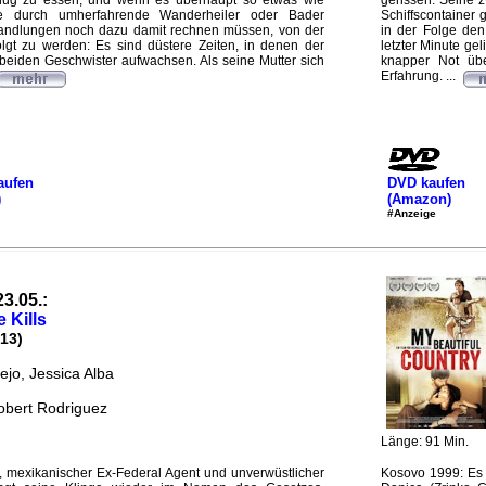
ug zu essen, und wenn es überhaupt so etwas wie
gerissen. Seine 
ie durch umherfahrende Wanderheiler oder Bader
Schiffscontainer
ehandlungen noch dazu damit rechnen müssen, von der
in der Folge den 
folgt zu werden: Es sind düstere Zeiten, in denen der
letzter Minute ge
beiden Geschwister aufwachsen. Als seine Mutter sich
knapper Not übe
Erfahrung. ...
aufen
DVD kaufen
)
(Amazon)
#Anzeige
23.05.:
 Kills
13)
ejo, Jessica Alba
obert Rodriguez
Länge: 91 Min.
, mexikanischer Ex-Federal Agent und unverwüstlicher
Kosovo 1999: Es h