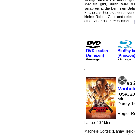
wenige Menschen haben gen
Medizin gibt, dann wird s
verabreicht, die bei ihren B
Kirche als Gotteslästerer ver
kleine Robert Cole und seine 
eines Abends unter Schmer...
DVD kaufen
BluRay k
(Amazon)
(Amazon
#Anzeige
#Anzeige
ab 
Machete
(USA, 20
mit
Danny Tr
Regie: R
Länge: 107 Min.
Machete Cortez (Danny Trejo)