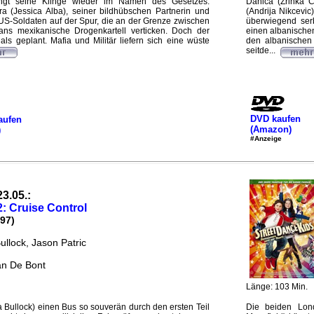
ingt seine Klinge wieder im Namen des Gesetzes.
Danica (Zrinka C
 (Jessica Alba), seiner bildhübschen Partnerin und
(Andrija Nikcevic
n US-Soldaten auf der Spur, die an der Grenze zwischen
überwiegend serb
ns mexikanische Drogenkartell verticken. Doch der
einen albanischen
als geplant. Mafia und Militär liefern sich eine wüste
den albanischen 
seitde...
DVD kaufen
aufen
(Amazon)
)
#Anzeige
23.05.:
: Cruise Control
97)
llock, Jason Patric
an De Bont
Länge: 103 Min.
Bullock) einen Bus so souverän durch den ersten Teil
Die beiden Lon