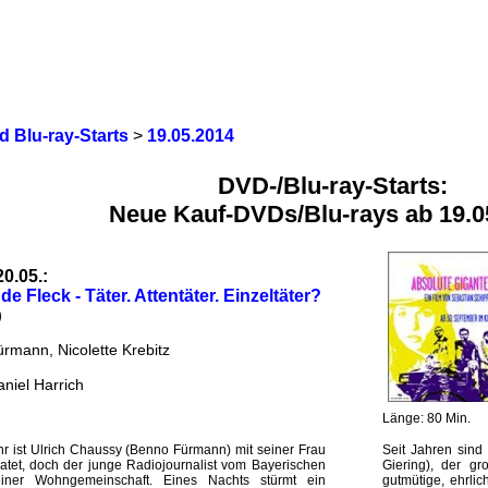
 Blu-ray-Starts
>
19.05.2014
DVD-/Blu-ray-Starts:
Neue Kauf-DVDs/Blu-rays ab 19.0
20.05.:
de Fleck - Täter. Attentäter. Einzeltäter?
)
rmann, Nicolette Krebitz
niel Harrich
Länge: 80 Min.
r ist Ulrich Chaussy (Benno Fürmann) mit seiner Frau
Seit Jahren sind
iratet, doch der junge Radiojournalist vom Bayerischen
Giering), der gr
einer Wohngemeinschaft. Eines Nachts stürmt ein
gutmütige, ehrlic