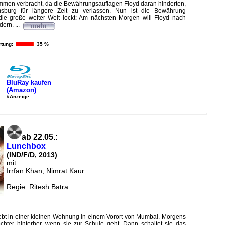
men verbracht, da die Bewährungsauflagen Floyd daran hinderten,
sburg für längere Zeit zu verlassen. Nun ist die Bewährung
ie große weiter Welt lockt: Am nächsten Morgen will Floyd nach
ern. ...
tung:
35 %
BluRay kaufen
(Amazon)
#Anzeige
ab 22.05.:
Lunchbox
(IND/F/D, 2013)
mit
Irrfan Khan, Nimrat Kaur
Regie: Ritesh Batra
lebt in einer kleinen Wohnung in einem Vorort von Mumbai. Morgens
ochter hinterher, wenn sie zur Schule geht. Dann schaltet sie das