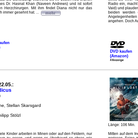
es Dr. Hasnat Khan (Naveen Andrews) und ist sofort
Radio ein, macht
en Herzchirurgen. Mit ihm findet Diana nicht nur das
Vaid) und plauder
h immer gesehnt hat. ...
beiden werden 
Angelegenheiten
angehen. Doch Aun
aufen
)
DVD kaufen
(Amazon)
#Anzeige
22.05.:
dicus
)
e, Stellan Skarsgard
ilipp Stölzl
Länge: 106 Min.
ele Kinder arbeiten in Minen oder auf den Feldern, nur
Mitten auf dem I