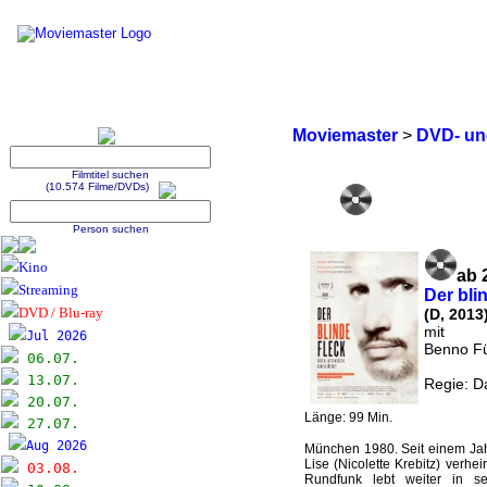
Moviemaster
>
DVD- und
Filmtitel suchen
(10.574 Filme/DVDs)
Person suchen
Kino
ab 
Streaming
Der blin
DVD / Blu-ray
(D, 2013
mit
Jul 2026
Benno Fü
06.07.
13.07.
Regie: Da
20.07.
Länge: 99 Min.
27.07.
Aug 2026
München 1980. Seit einem Jah
Lise (Nicolette Krebitz) verhe
03.08.
Rundfunk lebt weiter in s