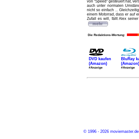
von "Speed" gesteuert hat, ver
auch unter normalen Umstände
nicht so einfach ... Gleichzei
einem Motorrad, dass er auf e
Zufall es will, fällt Alex sei
Die Redaktions-Wertung:
DVD kaufen
BluRay k
(Amazon)
(Amazon
#Anzeige
#Anzeige
© 1996 - 2026 moviemaster.de