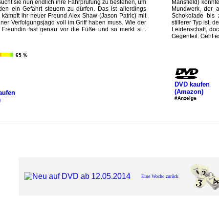
sucht sie nun endlich ihre Fahrprüfung zu bestehen, um
Mansfield) könnte
n ein Gefährt steuern zu dürfen. Das ist allerdings
Mundwerk, der a
tig kämpft ihr neuer Freund Alex Shaw (Jason Patric) mit
Schokolade bis 
iner Verfolgungsjagd voll im Griff haben muss. Wie der
stillerer Typ ist,
ner Freundin fast genau vor die Füße und so merkt si...
Leidenschaft, doc
Gegenteil: Geht es
65 %
DVD kaufen
(Amazon)
aufen
#Anzeige
)
Eine Woche zurück