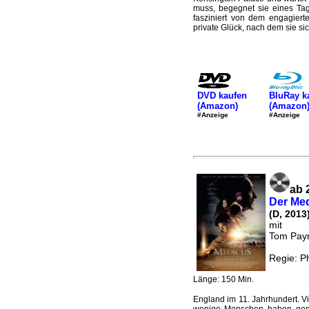
muss, begegnet sie eines Tag
fasziniert von dem engagiert
private Glück, nach dem sie sic
DVD kaufen
BluRay k
(Amazon)
(Amazon
#Anzeige
#Anzeige
ab 
Der Me
(D, 2013
mit
Tom Payn
Regie: Ph
Länge: 150 Min.
England im 11. Jahrhundert. Vi