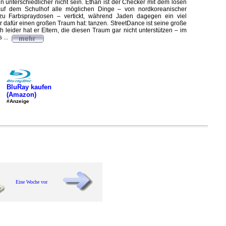
n unterschiedlicher nicht sein. Ethan ist der Checker mit dem losen
uf dem Schulhof alle möglichen Dinge – von nordkoreanischer
zu Farbspraydosen – vertickt, während Jaden dagegen ein viel
 der dafür einen großen Traum hat: tanzen. StreetDance ist seine große
h leider hat er Eltern, die diesen Traum gar nicht unterstützen – im
 ...
BluRay kaufen
(Amazon)
#Anzeige
Eine Woche vor