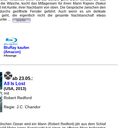
 die Wäsche, kocht das Mittagessen für ihren Mann Rajeev (Nakul
t mit Auntie, ihrer Nachbarin von oben. Die Gespräche zwischen den
durchs geöffnete Fenster geführt. Auch wenn es um delikate
 geht, die eigentlich nicht die gesamte Nachbarschaft etwas
tie ...
BluRay kaufen
(Amazon)
#Anzeige
ab 23.05.:
All Is Lost
(USA, 2013)
mit
Robert Redford
Regie: J.C. Chandor
ndischen Ozean wird ein Mann (Robert Redford) jäh aus dem Schlaf