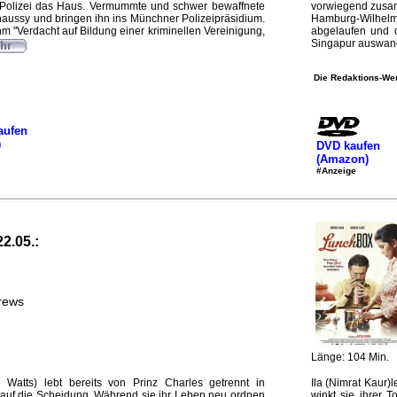
olizei das Haus. Vermummte und schwer bewaffnete
vorwiegend zusam
aussy und bringen ihn ins Münchner Polizeipräsidium.
Hamburg-Wilhelm
 "Verdacht auf Bildung einer kriminellen Vereinigung,
abgelaufen und d
Singapur auswand
Die Redaktions-Wer
aufen
)
DVD kaufen
(Amazon)
#Anzeige
22.05.:
rews
Länge: 104 Min.
atts) lebt bereits von Prinz Charles getrennt in
Ila (Nimrat Kaur)
 auf die Scheidung. Während sie ihr Leben neu ordnen
winkt sie ihrer T