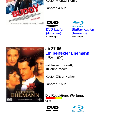
Regie: Michael Herbig
Länge: 94 Min.
DVD kaufen
BluRay kaufen
(Amazon)
(Amazon)
#Anzeige
#Anzeige
ab 27.06.:
Ein perfekter Ehemann
(USA, 1999)
mit Rupert Everett,
Julianne Moore
Regie: Oliver Parker
Länge: 97 Min.
Die Redaktions-Wertung:
65 %