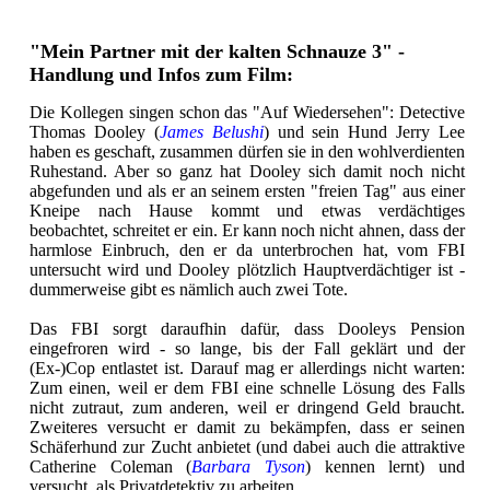
"Mein Partner mit der kalten Schnauze 3" -
Handlung und Infos zum Film:
Die Kollegen singen schon das "Auf Wiedersehen": Detective
Thomas Dooley (
James Belushi
) und sein Hund Jerry Lee
haben es geschaft, zusammen dürfen sie in den wohlverdienten
Ruhestand. Aber so ganz hat Dooley sich damit noch nicht
abgefunden und als er an seinem ersten "freien Tag" aus einer
Kneipe nach Hause kommt und etwas verdächtiges
beobachtet, schreitet er ein. Er kann noch nicht ahnen, dass der
harmlose Einbruch, den er da unterbrochen hat, vom FBI
untersucht wird und Dooley plötzlich Hauptverdächtiger ist -
dummerweise gibt es nämlich auch zwei Tote.
Das FBI sorgt daraufhin dafür, dass Dooleys Pension
eingefroren wird - so lange, bis der Fall geklärt und der
(Ex-)Cop entlastet ist. Darauf mag er allerdings nicht warten:
Zum einen, weil er dem FBI eine schnelle Lösung des Falls
nicht zutraut, zum anderen, weil er dringend Geld braucht.
Zweiteres versucht er damit zu bekämpfen, dass er seinen
Schäferhund zur Zucht anbietet (und dabei auch die attraktive
Catherine Coleman (
Barbara Tyson
) kennen lernt) und
versucht, als Privatdetektiv zu arbeiten.