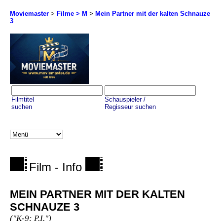
Moviemaster
>
Filme > M
>
Mein Partner mit der kalten Schnauze
3
Filmtitel
Schauspieler /
suchen
Regisseur suchen
Film - Info
MEIN PARTNER MIT DER KALTEN
SCHNAUZE 3
("K-9: P.I.")