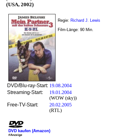
(USA, 2002)
Regie:
Richard J. Lewis
Film-Länge:
90
Min.
DVD/Blu-ray-Start:
19.08.2004
Streaming-Start:
19.01.2004
(WOW (sky))
Free-TV-Start:
20.02.2005
(RTL)
DVD kaufen (Amazon)
#Anzeige