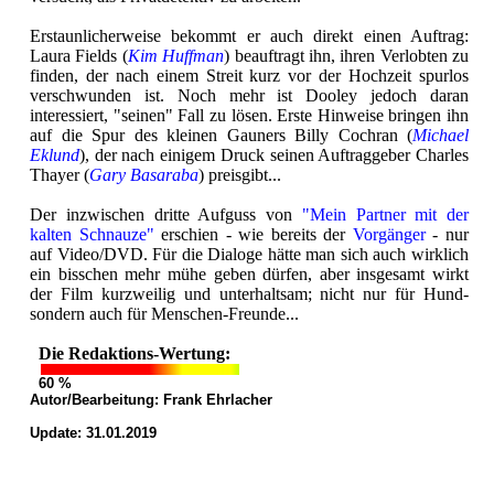
Erstaunlicherweise bekommt er auch direkt einen Auftrag:
Laura Fields (
Kim Huffman
) beauftragt ihn, ihren Verlobten zu
finden, der nach einem Streit kurz vor der Hochzeit spurlos
verschwunden ist. Noch mehr ist Dooley jedoch daran
interessiert, "seinen" Fall zu lösen. Erste Hinweise bringen ihn
auf die Spur des kleinen Gauners Billy Cochran (
Michael
Eklund
), der nach einigem Druck seinen Auftraggeber Charles
Thayer (
Gary Basaraba
) preisgibt...
Der inzwischen dritte Aufguss von
"Mein Partner mit der
kalten Schnauze"
erschien - wie bereits der
Vorgänger
- nur
auf Video/DVD. Für die Dialoge hätte man sich auch wirklich
ein bisschen mehr mühe geben dürfen, aber insgesamt wirkt
der Film kurzweilig und unterhaltsam; nicht nur für Hund-
sondern auch für Menschen-Freunde...
Die Redaktions-Wertung:
60 %
Autor/Bearbeitung:
Frank Ehrlacher
Update: 31.01.2019