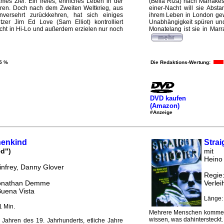
es Ziel: Ein freies, ehrliches Leben in der
(Bella Riza) nach Marrake
hren. Doch nach dem Zweiten Weltkrieg, aus
einer-Nacht will sie Abst
ersehrt zurückkehren, hat sich einiges
ihrem Leben in London gewi
zer Jim Ed Love (Sam Elliot) kontrolliert
Unabhängigkeit spüren und 
ucht in Hi-Lo und außerdem erzielen nur noch
Monatelang ist sie in Marr
5 %
Die Redaktions-Wertung:
DVD kaufen
(Amazon)
#Anzeige
enkind
Strai
d")
mit
Heino
nfrey, Danny Glover
Regie
Jonathan Demme
Verlei
Buena Vista
Länge:
1 Min.
Mehrere Menschen kommen 
wissen, was dahintersteckt
 Jahren des 19. Jahrhunderts, etliche Jahre