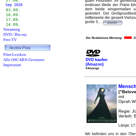
27.08.
guten Freunden. Ihr gemeinsam
Sep 2026
endlosen Weite der Prärie fü
dem beide einigermaßen unv
03.09.
geändert. Der Großgrundbesit
10.09.
mittlerweile die gesamt Viehz
17.09.
große S...
24.09.
Streaming
DVD / Blu-ray
Die Redaktions-Wertung:
2
Free-TV
Film-Lexikon
DVD kaufen
Alle OSCAR®-Gewinner
(Amazon)
Impressum
#Anzeige
Mensch
("Belove
mit
Oprah Wi
Regie: 
Verleih: 
Länge: 17
Wir befinden uns in den 70er