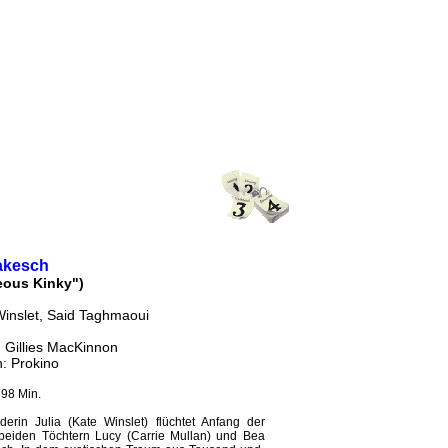
akesch
eous Kinky")
Winslet, Said Taghmaoui
 Gillies MacKinnon
h: Prokino
 98 Min.
erin Julia (Kate Winslet) flüchtet Anfang der
 beiden Töchtern Lucy (Carrie Mullan) und Bea