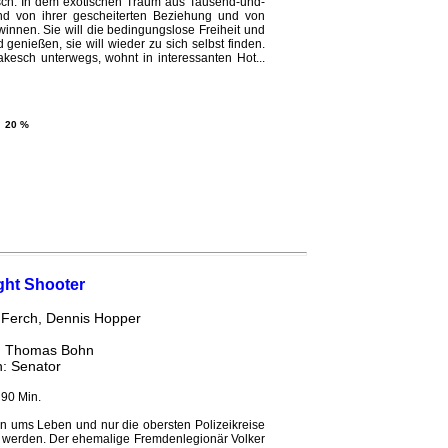
sch. In dem exotischen Traum aus Tausend-und-
and von ihrer gescheiterten Beziehung und von
nnen. Sie will die bedingungslose Freiheit und
genießen, sie will wieder zu sich selbst finden.
akesch unterwegs, wohnt in interessanten Hot...
20 %
ght Shooter
 Ferch, Dennis Hopper
: Thomas Bohn
h: Senator
 90 Min.
ums Leben und nur die obersten Polizeikreise
. werden. Der ehemalige Fremdenlegionär Volker