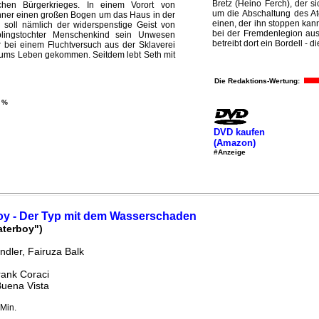
Bretz (Heino Ferch), der si
hen Bürgerkrieges. In einem Vorort von
um die Abschaltung des Ato
hner einen großen Bogen um das Haus in der
einen, der ihn stoppen kan
soll nämlich der widerspenstige Geist von
bei der Fremdenlegion aus
blingstochter Menschenkind sein Unwesen
betreibt dort ein Bordell - di
or bei einem Fluchtversuch aus der Sklaverei
ums Leben gekommen. Seitdem lebt Seth mit
Die Redaktions-Wertung:
 %
DVD kaufen
(Amazon)
#Anzeige
oy - Der Typ mit dem Wasserschaden
aterboy")
dler, Fairuza Balk
rank Coraci
Buena Vista
Min.