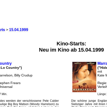
rts
>
15.04.1999
Kino-Starts:
Neu im Kino ab 15.04.1999
ountry
Marr
-Lo Country")
("Hid
mit
rrelson, Billy Crudup
Kate 
tephen Frears
Regie:
Universal
Verlei
7 Min.
Länge:
rdes werden der verschlossene Pete Calder
Die schöne junge Engländ
äulige Big Boy Matson (Woody Harrelson) zu
Siebziger Jahre mit ihren