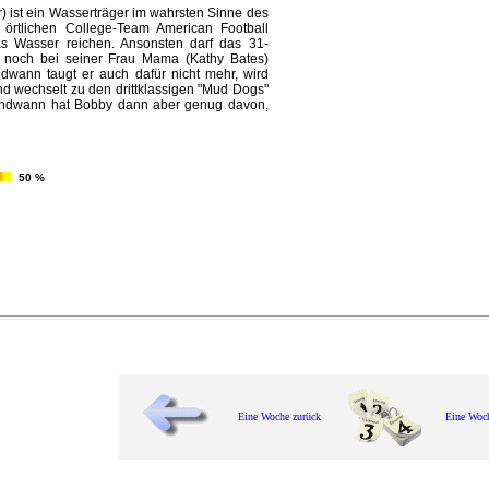
 ist ein Wasserträger im wahrsten Sinne des
örtlichen College-Team American Football
as Wasser reichen. Ansonsten darf das 31-
s noch bei seiner Frau Mama (Kathy Bates)
dwann taugt er auch dafür nicht mehr, wird
d wechselt zu den drittklassigen "Mud Dogs"
gendwann hat Bobby dann aber genug davon,
50 %
Eine Woche zurück
Eine Woc