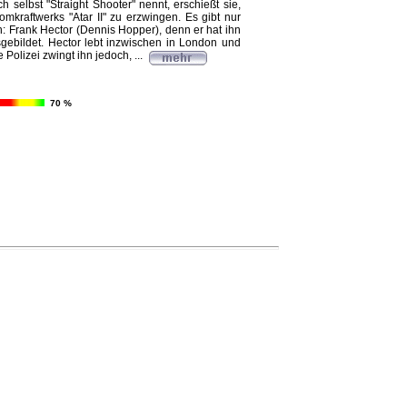
ch selbst "Straight Shooter" nennt, erschießt sie,
mkraftwerks "Atar II" zu erzwingen. Es gibt nur
n: Frank Hector (Dennis Hopper), denn er hat ihn
gebildet. Hector lebt inzwischen in London und
e Polizei zwingt ihn jedoch, ...
70 %