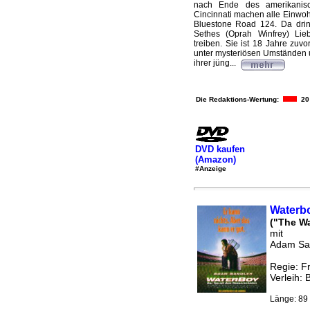
nach Ende des amerikanisc
Cincinnati machen alle Einwo
Bluestone Road 124. Da drin 
Sethes (Oprah Winfrey) Lie
treiben. Sie ist 18 Jahre zuv
unter mysteriösen Umständen 
ihrer jüng...
Die Redaktions-Wertung:
20
DVD kaufen
(Amazon)
#Anzeige
Waterb
("The W
mit
Adam San
Regie: F
Verleih: 
Länge: 89 