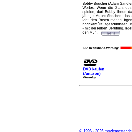
Bobby Boucher (Adam Sandler)
Wortes: Wenn die Stars des 
spielen, darf Bobby ihnen d
jährige Muttersöhnchen, das
lebt, den Rasen mähen. Irgen
hochkant `rausgeschmissen un
- mit derselben Berufung. Ir
den Mun...
Die Redaktions-Wertung:
DVD kaufen
(Amazon)
#Anzeige
© 1996 - 2026 moviemaster.de