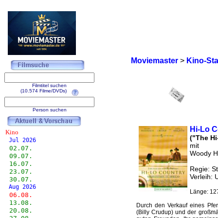
Moviemaster
>
Kino-Sta
Filmtitel suchen
(10.574 Filme/DVDs)
Person suchen
Hi-Lo C
Kino
("The Hi
Jul 2026
mit
02.07.
Woody Ha
09.07.
16.07.
Regie: S
23.07.
Verleih: 
30.07.
Aug 2026
Länge: 12
06.08.
13.08.
Durch den Verkauf eines Pfe
20.08.
(Billy Crudup) und der großm