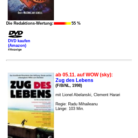
Die Redaktions-Wertung:
55 %
DVD kaufen
(Amazon)
#Anzeige
ab 05.11. auf WOW (sky):
Zug des Lebens
(F/B/NL, 1998)
mit Lionel Abelanski, Clement Harari
Regie: Radu Mihaileanu
Länge: 103 Min.