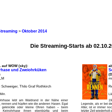
Streaming
>
Oktober 2014
Die Streaming-Starts ab 02.10.
. auf WOW (sky):
a
rhase und Zweiohrküken
S
)
(D
ILM
mi
l Schweiger, Thilo Graf Rothkirch
Re
Min.
Lä
ohrhase lebt am Waldrand in der Nähe einer
19
n, rennen und hüpfen wie die anderen Hasen. Egal
Legende, als er bei d
, geknickte oder kleine Ohren haben – beim
Alter, ist er immer noc
er Keinohrhase ihnen ebenbürtig und beim
letzter Zeit wiederholt