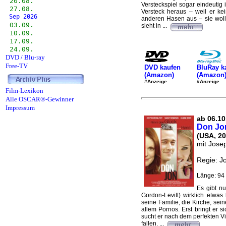
20.08.
Versteckspiel sogar eindeutig 
27.08.
Versteck heraus – weil er k
Sep 2026
anderen Hasen aus – sie woll
03.09.
sieht in ...
10.09.
17.09.
24.09.
DVD / Blu-ray
Free-TV
DVD kaufen
BluRay k
(Amazon)
(Amazon
#Anzeige
#Anzeige
Film-Lexikon
Alle OSCAR®-Gewinner
Impressum
ab 06.10
Don Jo
(USA, 20
mit Jose
Regie: J
Länge: 94 
Es gibt n
Gordon-Levitt) wirklich etwas
seine Familie, die Kirche, se
allem Pornos. Erst bringt er 
sucht er nach dem perfekten Vi
fallen. ...