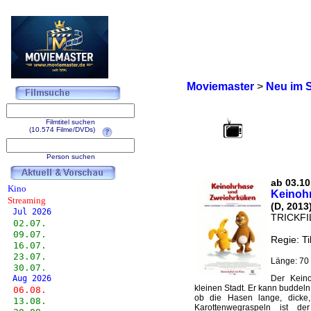
Moviemaster
>
Neu im 
Filmtitel suchen
(10.574 Filme/DVDs)
Person suchen
ab 03.10
Kino
Keinoh
Streaming
(D, 2013
Jul 2026
TRICKF
02.07.
09.07.
Regie: Ti
16.07.
23.07.
Länge: 70 
30.07.
Aug 2026
Der Kein
kleinen Stadt. Er kann buddel
06.08.
ob die Hasen lange, dicke
13.08.
Karottenwegraspeln ist d