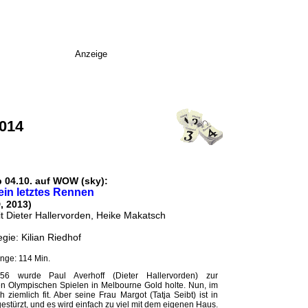
Anzeige
2014
b 04.10. auf WOW (sky):
ein letztes Rennen
, 2013)
t Dieter Hallervorden, Heike Makatsch
gie: Kilian Riedhof
nge: 114 Min.
56 wurde Paul Averhoff (Dieter Hallervorden) zur
en Olympischen Spielen in Melbourne Gold holte. Nun, im
h ziemlich fit. Aber seine Frau Margot (Tatja Seibt) ist in
 gestürzt, und es wird einfach zu viel mit dem eigenen Haus.