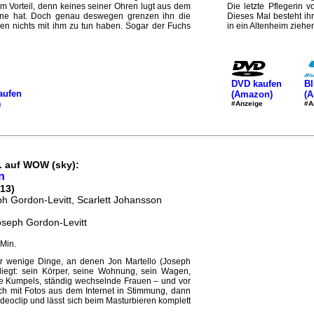
im Vorteil, denn keines seiner Ohren lugt aus dem
Die letzte Pflegerin
eine hat. Doch genau deswegen grenzen ihn die
Dieses Mal besteht ihr
en nichts mit ihm zu tun haben. Sogar der Fuchs
in ein Altenheim ziehen
DVD kaufen
Bl
aufen
(Amazon)
(
)
#Anzeige
#A
. auf WOW (sky):
n
13)
ph Gordon-Levitt, Scarlett Johansson
oseph Gordon-Levitt
Min.
ur wenige Dinge, an denen Jon Martello (Joseph
 liegt: sein Körper, seine Wohnung, sein Wagen,
ine Kumpels, ständig wechselnde Frauen – und vor
sich mit Fotos aus dem Internet in Stimmung, dann
deoclip und lässt sich beim Masturbieren komplett