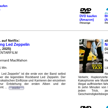
aufen
)
DVD kaufen
Bl
(Amazon)
(
#Anzeige
#A
 auf Netflix:
ab
ng Led Zeppelin
N
, 2025)
(
NTARFILM
mi
Bernard MacMahon
Re
1 Min.
Lä
Led Zeppelin" ist die erste von der Band selbst
Ne
über die legendäre Rockband Led Zeppelin. Der
Verkehr, Hupkonzerte
sikalischen Einflüsse und Karrieren der einzelnen
Kakophonie wie Musik
 zur Entstehung der ersten Alben und der
illegal auffrisierten f
t. ...
In zehn Minuten von 
jeden Trick, j
Geschwindigkeitsbegre