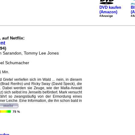
DVD kaufen
Bl
(Amazon)
(
#Anzeige
#A
 auf Netflix:
ent
94)
n Sarandon, Tommy Lee Jones
oel Schumacher
1 Min.
 Gretel verliefen sich im Wald ... nein, in diesem
 (Brad Renfro) und Ricky Sway (David Speck), die
n. Dabei werden sie Zeuge, wie der Mafia-Anwalt
) sich selbst ins Jenseits befördert. Mark versucht
fährt so zwangsläufig von der Ermordung eines
er Leiche. Eine Information, die ihn schon bald in
75 %
aufen