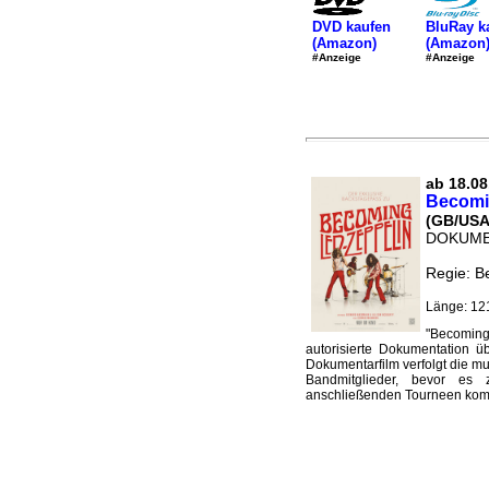
DVD kaufen
BluRay k
(Amazon)
(Amazon
#Anzeige
#Anzeige
ab 18.08.
Becomi
(GB/USA
DOKUME
Regie: 
Länge: 12
"Becoming 
autorisierte Dokumentation 
Dokumentarfilm verfolgt die mu
Bandmitglieder, bevor es
anschließenden Tourneen komm