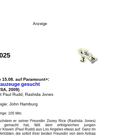
Anzeige
2025
b 15.08. auf Paramount+:
rauzeuge gesucht
USA, 2009)
t Paul Rudd, Rashida Jones
egie: John Hamburg
nge: 105 Min.
chdem er seiner Freundin Zooey Rice (Rashida Jones)
ag gemacht hat, fällt dem erfolgreichen jungen
r Klaven (Paul Rudd) aus Los Angeles etwas auf: Ganz im
erlobten, die sofort ihrer besten Freundin von dem Antrag