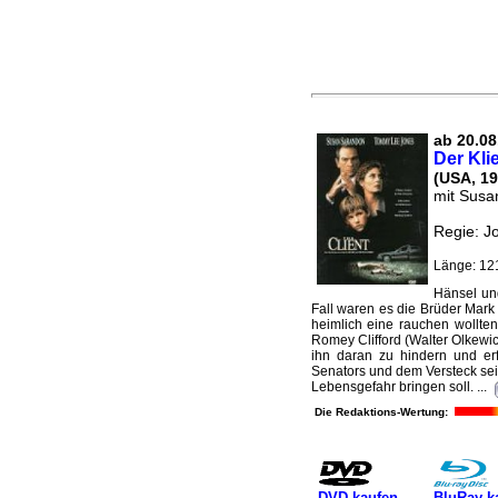
ab 20.08.
Der Kli
(USA, 19
mit Susa
Regie: J
Länge: 12
Hänsel und
Fall waren es die Brüder Mark
heimlich eine rauchen wollte
Romey Clifford (Walter Olkewicz
ihn daran zu hindern und er
Senators und dem Versteck sein
Lebensgefahr bringen soll. ...
Die Redaktions-Wertung:
DVD kaufen
BluRay k