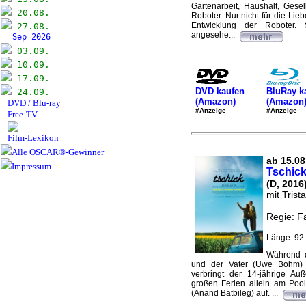
Gartenarbeit, Haushalt, Gesel
20.08.
Roboter. Nur nicht für die Lieb
Entwicklung der Roboter. 
27.08.
angesehe...
Sep 2026
03.09.
10.09.
17.09.
DVD kaufen
BluRay k
24.09.
(Amazon)
(Amazon
DVD / Blu-ray
#Anzeige
#Anzeige
Free-TV
Film-Lexikon
Alle OSCAR®-Gewinner
ab 15.08.
Impressum
Tschic
(D, 2016
mit Trist
Regie: Fa
Länge: 92 
Während d
und der Vater (Uwe Bohm) mi
verbringt der 14-jährige Au
großen Ferien allein am Pool 
(Anand Batbileg) auf. ...