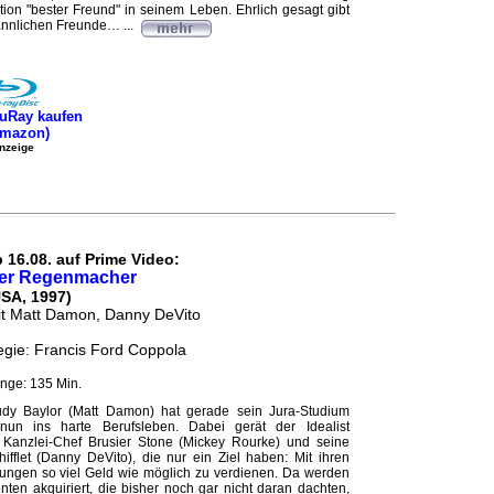
itution "bester Freund" in seinem Leben. Ehrlich gesagt gibt
nnlichen Freunde… ...
uRay kaufen
Amazon)
nzeige
 16.08. auf Prime Video:
er Regenmacher
USA, 1997)
t Matt Damon, Danny DeVito
gie: Francis Ford Coppola
nge: 135 Min.
dy Baylor (Matt Damon) hat gerade sein Jura-Studium
nun ins harte Berufsleben. Dabei gerät der Idealist
Kanzlei-Chef Brusier Stone (Mickey Rourke) und seine
fflet (Danny DeVito), die nur ein Ziel haben: Mit ihren
istungen so viel Geld wie möglich zu verdienen. Da werden
nten akquiriert, die bisher noch gar nicht daran dachten,