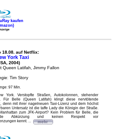
uRay kaufen
Amazon)
nzeige
 18.08. auf Netflix:
ew York Taxi
USA, 2004)
t Queen Latifah, Jimmy Fallon
gie: Tim Story
nge: 97 Min.
w York. Verstopfte Straßen, Autokolonnen, stehender
. Für Belle (Queen Latifah) klingt diese nervtötende
, denn mit ihrer nagelneuen Taxi-Lizenz und dem höchst
ahrbaren Untersatz ist die taffe Lady die Königin der Straße.
Manhattan zum JFK-Airport? Kein Problem für Belle, die
ede Abkürzung und keinen Respekt vor
nzungen kennt. ...