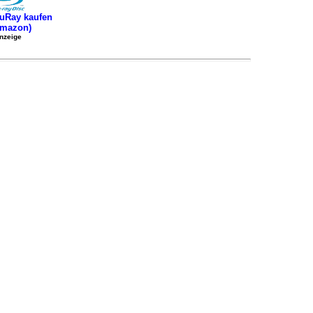
uRay kaufen
Amazon)
nzeige