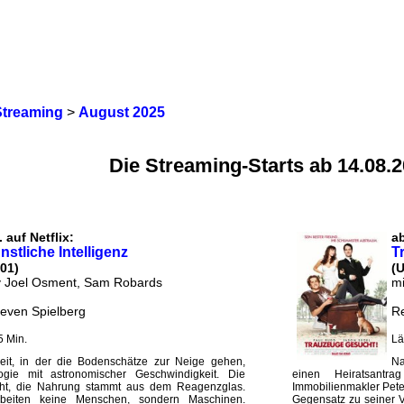
Streaming
>
August 2025
Die Streaming-Starts ab 14.08.
 auf Netflix:
a
ünstliche Intelligenz
T
01)
(
y Joel Osment, Sam Robards
mi
teven Spielberg
R
5 Min.
Lä
Zeit, in der die Bodenschätze zur Neige gehen,
Na
ogie mit astronomischer Geschwindigkeit. Die
einen Heiratsantr
t, die Nahrung stammt aus dem Reagenzglas.
Immobilienmakler Pete
rbeiten keine Menschen, sondern Maschinen.
Gegensatz zu seiner V