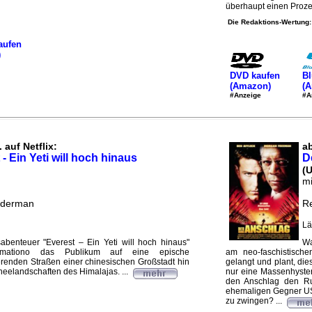
überhaupt einen Prozes
Die Redaktions-Wertung:
aufen
)
DVD kaufen
Bl
(Amazon)
(
#Anzeige
#A
 auf Netflix:
ab
 - Ein Yeti will hoch hinaus
D
(
mi
ilderman
Re
Lä
abenteuer "Everest – Ein Yeti will hoch hinaus"
Wa
imationo das Publikum auf eine epische
am neo-faschistisch
renden Straßen einer chinesischen Großstadt hin
gelangt und plant, di
elandschaften des Himalajas. ...
nur eine Massenhyster
den Anschlag den Ru
ehemaligen Gegner US
zu zwingen? ...