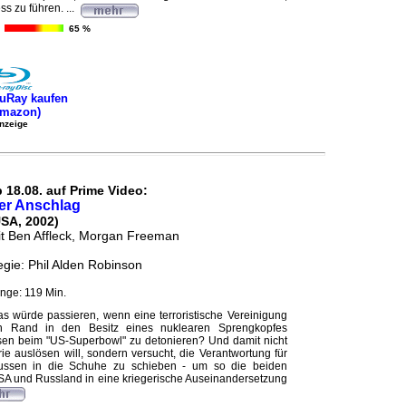
s zu führen. ...
65 %
uRay kaufen
Amazon)
nzeige
 18.08. auf Prime Video:
er Anschlag
USA, 2002)
t Ben Affleck, Morgan Freeman
gie: Phil Alden Robinson
nge: 119 Min.
s würde passieren, wenn eine terroristische Vereinigung
en Rand in den Besitz eines nuklearen Sprengkopfes
esen beim "US-Superbowl" zu detonieren? Und damit nicht
ie auslösen will, sondern versucht, die Verantwortung für
ssen in die Schuhe zu schieben - um so die beiden
A und Russland in eine kriegerische Auseinandersetzung