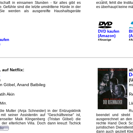
lschaft in einsamen Stunden - für alles gibt es
erzählt, fehlt die Inst
e. Gefühle sind die letzte umstrittene Hürde in der
es überhaupt keine mä
Sie werden als ausgereifte Haushaltsgeräte
DVD kaufen
Bl
(Amazon)
(
aufen
#Anzeige
#A
)
 auf Netflix:
ab
k
D
)
(
an Göbel, Anand Batbileg
mi
tih Akin
Re
Min.
Lä
ie Mutter (Anja Schneider) in der Entzugsklinik
Ru
t seiner Assistentin auf "Geschäftsreise" ist,
beendet und strebt 
ßenseiter Maik Klingenberg (Tristan Göbel) die
ausgerechnet an den 
der elterlichen Villa. Doch dann kreuzt Tschick
rechte Hand Deck Schi
juristischen Dienstle
dann auch gezielt Klie