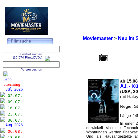
Moviemaster
>
Neu im 
Filmtitel suchen
(10.574 Filme/DVDs)
Person suchen
Kino
ab 15.08.
Streaming
A.I. - K
Jul 2026
(USA, 20
02.07.
mit Hale
09.07.
Regie: S
16.07.
23.07.
Länge: 14
30.07.
In einer 
Aug 2026
entwickelt sich die Technol
06.08.
Wohnungen werden überwach
Und als Hausangestellte a
13.08.