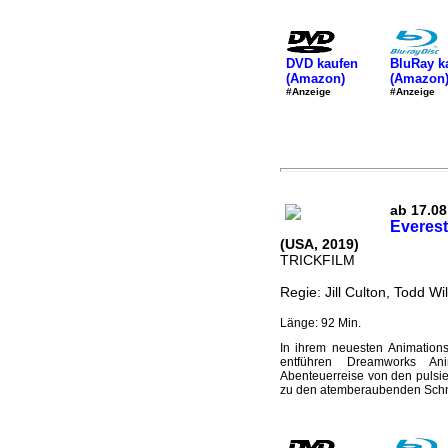
DVD kaufen
BluRay k
(Amazon)
(Amazon
#Anzeige
#Anzeige
ab 17.08.
Everest
(USA, 2019)
TRICKFILM
Regie: Jill Culton, Todd W
Länge: 92 Min.
In ihrem neuesten Animations
entführen Dreamworks An
Abenteuerreise von den pulsie
zu den atemberaubenden Schne