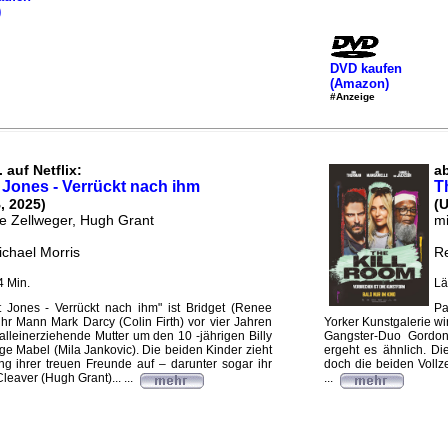
)
DVD kaufen
(Amazon)
#Anzeige
 auf Netflix:
ab
 Jones - Verrückt nach ihm
T
, 2025)
(
e Zellweger, Hugh Grant
m
ichael Morris
Re
4 Min.
Lä
t Jones - Verrückt nach ihm" ist Bridget (Renee
Pa
 ihr Mann Mark Darcy (Colin Firth) vor vier Jahren
Yorker Kunstgalerie w
 alleinerziehende Mutter um den 10 -jährigen Billy
Gangster-Duo Gordon
ge Mabel (Mila Jankovic). Die beiden Kinder zieht
ergeht es ähnlich. Di
zung ihrer treuen Freunde auf – darunter sogar ihr
doch die beiden Vollz
eaver (Hugh Grant)... ...
...