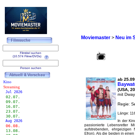
Moviemaster
>
Neu im 
Filmtitel suchen
(10.574 Filme/DVDs)
Person suchen
ab 25.09.
Kino
Baywat
Streaming
(USA, 20
Jul 2026
mit Dway
02.07.
09.07.
Regie: S
16.07.
23.07.
Länge: 116
30.07.
Aug 2026
In der Kin
passionierte Lebensretter
06.08.
aufstrebenden, ehrgeizigen
13.08.
Efron). Als die beiden in eine