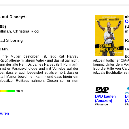
. auf Disney+:
ab
C
95)
(
Pullman, Christina Ricci
mi
ad Silberling
Re
0 Min.
Lä
ihre Mutter gestorben ist, lebt Kat Harvey
Bo
Ricci) alleine mit ihrem Vater - und das ist gar nicht
jetzt ein tödlicher CI
enn der alte Herr, Dr. James Harvey (Bill Pullman),
kommt. Unter dem Vorw
ch ist er Parapsychologe und mit Vorliebe auf der
Bob die Hilfe von Cal
, dass er auch begeistert ist, als er hört, dass er
jetzt als Buchhalter se
taff Manor bewohnen kann - und dass hierin ein
orbesitzer Reißaus nahmen. Diesen soll er nun
90 %
DVD kaufen
Bl
(Amazon)
(
#Anzeige
#A
aufen
)