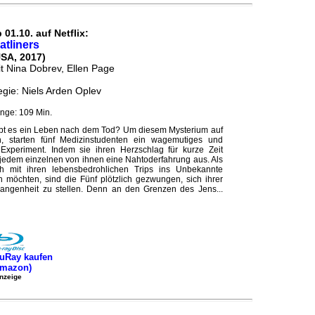
 01.10. auf Netflix:
atliners
USA, 2017)
t Nina Dobrev, Ellen Page
gie: Niels Arden Oplev
nge: 109 Min.
bt es ein Leben nach dem Tod? Um diesem Mysterium auf
 starten fünf Medizinstudenten ein wagemutiges und
 Experiment. Indem sie ihren Herzschlag für kurze Zeit
i jedem einzelnen von ihnen eine Nahtoderfahrung aus. Als
ch mit ihren lebensbedrohlichen Trips ins Unbekannte
n möchten, sind die Fünf plötzlich gezwungen, sich ihrer
angenheit zu stellen. Denn an den Grenzen des Jens...
uRay kaufen
Amazon)
nzeige