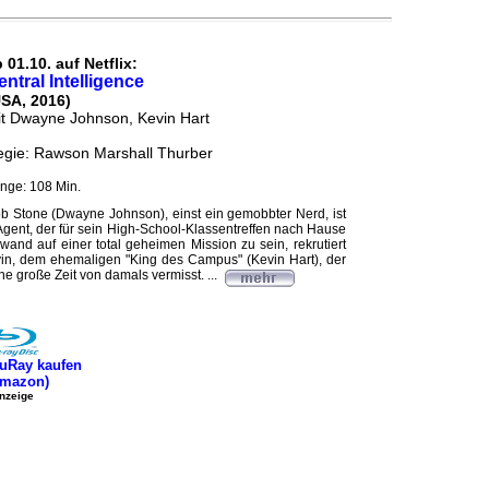
 01.10. auf Netflix:
entral Intelligence
USA, 2016)
t Dwayne Johnson, Kevin Hart
gie: Rawson Marshall Thurber
nge: 108 Min.
b Stone (Dwayne Johnson), einst ein gemobbter Nerd, ist
A-Agent, der für sein High-School-Klassentreffen nach Hause
and auf einer total geheimen Mission zu sein, rekrutiert
vin, dem ehemaligen "King des Campus" (Kevin Hart), der
ine große Zeit von damals vermisst. ...
uRay kaufen
Amazon)
nzeige