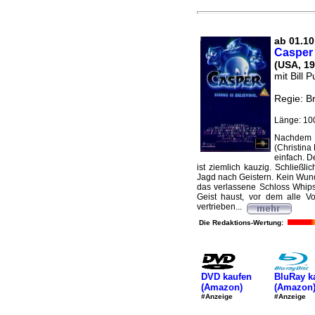
ab 01.10
Casper
(USA, 19
mit Bill 
Regie: Br
Länge: 10
Nachdem 
(Christina 
einfach. D
ist ziemlich kauzig. Schließli
Jagd nach Geistern. Kein Wunder
das verlassene Schloss Whips
Geist haust, vor dem alle V
vertrieben...
Die Redaktions-Wertung:
DVD kaufen
BluRay k
(Amazon)
(Amazon
#Anzeige
#Anzeige