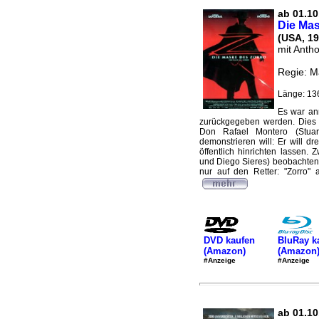
ab 01.10.
Die Mas
(USA, 19
mit Anth
Regie: M
Länge: 13
Es war ann
zurückgegeben werden. Dies 
Don Rafael Montero (Stuar
demonstrieren will: Er will d
öffentlich hinrichten lassen.
und Diego Sieres) beobachte
nur auf den Retter: "Zorro"
DVD kaufen
BluRay k
(Amazon)
(Amazon
#Anzeige
#Anzeige
ab 01.10.