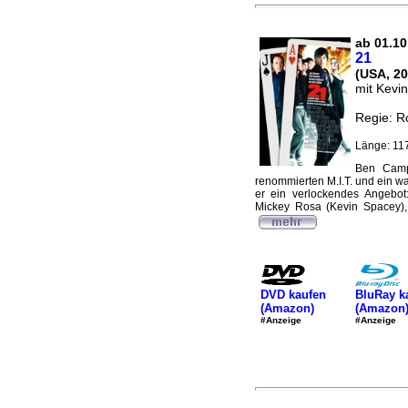
ab 01.10.
21
(USA, 20
mit Kevi
Regie: R
Länge: 117
Ben Campb
renommierten M.I.T. und ein w
er ein verlockendes Angebot:
Mickey Rosa (Kevin Spacey), w
DVD kaufen
BluRay k
(Amazon)
(Amazon
#Anzeige
#Anzeige