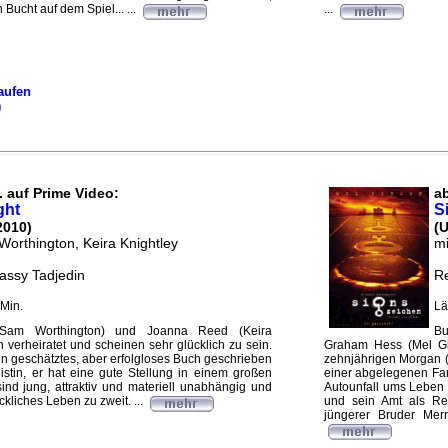
n Bucht auf dem Spiel... ...
...
aufen
)
. auf Prime Video:
ab
ght
S
2010)
(
Worthington, Keira Knightley
mi
assy Tadjedin
Re
Min.
Lä
(Sam Worthington) und Joanna Reed (Keira
Bu
en verheiratet und scheinen sehr glücklich zu sein.
Graham Hess (Mel Gi
en geschätztes, aber erfolgloses Buch geschrieben
zehnjährigen Morgan (R
istin, er hat eine gute Stellung in einem großen
einer abgelegenen Far
nd jung, attraktiv und materiell unabhängig und
Autounfall ums Leben
kliches Leben zu zweit. ...
und sein Amt als Re
jüngerer Bruder Merr