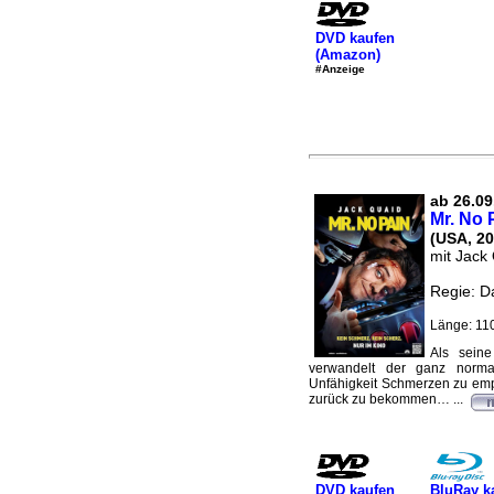
DVD kaufen
(Amazon)
#Anzeige
ab 26.09
Mr. No 
(USA, 20
mit Jack
Regie: D
Länge: 110
Als seine
verwandelt der ganz norma
Unfähigkeit Schmerzen zu empf
zurück zu bekommen… ...
DVD kaufen
BluRay k