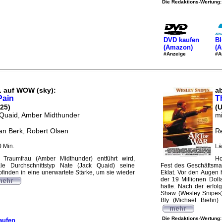
Die Redaktions-Wertung:
DVD kaufen
Bl
(Amazon)
(
#Anzeige
#A
. auf WOW (sky):
ab
Pain
T
25)
(
 Quaid, Amber Midthunder
mi
an Berk, Robert Olsen
Re
 Min.
Lä
 Traumfrau (Amber Midthunder) entführt wird,
Ho
le Durchschnittstyp Nate (Jack Quaid) seine
Fest des Geschäftsm
inden in eine unerwartete Stärke, um sie wieder
Eklat. Vor den Augen h
der 19 Millionen Doll
hatte. Nach der erfo
Shaw (Wesley Snipes)
Bly (Michael Biehn)
Die Redaktions-Wertung:
aufen