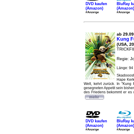
DVD kaufen
BluRay k
(Amazon)
(Amazon
#Anzeige
#Anzeige
ab 29.09
Kung F
(USA, 20
TRICKF
Regie: J
Länge: 94 
Skadooosh
Hape Kerk
Welt, kehrt zurück. In "Kung
gesegneten Appetit sein bisher 
des Friedens bekommt er es m
DVD kaufen
BluRay k
(Amazon)
(Amazon
#Anzeige
#Anzeige