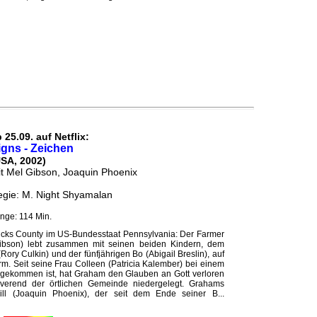
 25.09. auf Netflix:
igns - Zeichen
USA, 2002)
t Mel Gibson, Joaquin Phoenix
gie: M. Night Shyamalan
nge: 114 Min.
cks County im US-Bundesstaat Pennsylvania: Der Farmer
bson) lebt zusammen mit seinen beiden Kindern, dem
ory Culkin) und der fünfjährigen Bo (Abigail Breslin), auf
m. Seit seine Frau Colleen (Patricia Kalember) bei einem
 gekommen ist, hat Graham den Glauben an Gott verloren
verend der örtlichen Gemeinde niedergelegt. Grahams
ill (Joaquin Phoenix), der seit dem Ende seiner B...