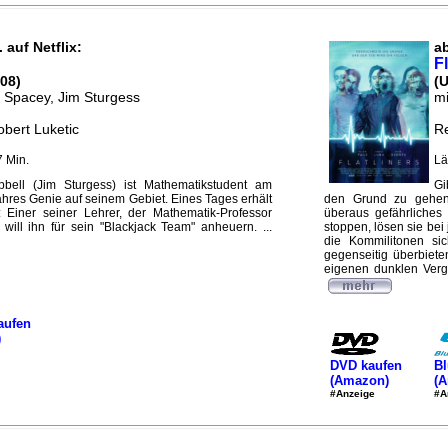
 auf Netflix:
ab
Fl
08)
(
n Spacey, Jim Sturgess
mi
obert Luketic
Re
 Min.
Lä
ell (Jim Sturgess) ist Mathematikstudent am
Gi
ahres Genie auf seinem Gebiet. Eines Tages erhält
den Grund zu gehen,
 Einer seiner Lehrer, der Mathematik-Professor
überaus gefährliches
ill ihn für sein "Blackjack Team" anheuern. ...
stoppen, lösen sie be
die Kommilitonen si
gegenseitig überbiete
eigenen dunklen Verg
aufen
)
DVD kaufen
Bl
(Amazon)
(
#Anzeige
#A