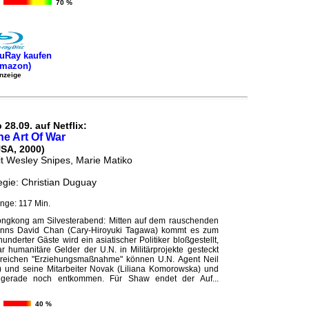
70 %
uRay kaufen
Amazon)
nzeige
 28.09. auf Netflix:
he Art Of War
USA, 2000)
t Wesley Snipes, Marie Matiko
gie: Christian Duguay
nge: 117 Min.
ngkong am Silvesterabend: Mitten auf dem rauschenden
anns David Chan (Cary-Hiroyuki Tagawa) kommt es zum
underter Gäste wird ein asiatischer Politiker bloßgestellt,
ar humanitäre Gelder der U.N. in Militärprojekte gesteckt
lgreichen "Erziehungsmaßnahme" können U.N. Agent Neil
 und seine Mitarbeiter Novak (Liliana Komorowska) und
 gerade noch entkommen. Für Shaw endet der Auf...
40 %