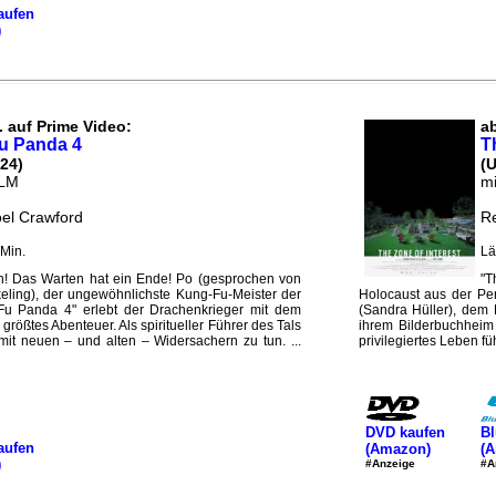
aufen
)
. auf Prime Video:
ab
u Panda 4
T
24)
(
ILM
mi
oel Crawford
Re
Min.
Lä
! Das Warten hat ein Ende! Po (gesprochen von
"T
eling), der ungewöhnlichste Kung-Fu-Meister der
Holocaust aus der Per
 Fu Panda 4" erlebt der Drachenkrieger mit dem
(Sandra Hüller), dem
größtes Abenteuer. Als spiritueller Führer des Tals
ihrem Bilderbuchheim
it neuen – und alten – Widersachern zu tun. ...
privilegiertes Leben füh
DVD kaufen
Bl
aufen
(Amazon)
(
)
#Anzeige
#A