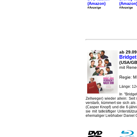
(Amazon)
(Amazon
#Anzeige
#Anzeige
ab 29.09.
Bridget
(USA/GB
mit Rene
Regie: M
Länge: 12
In "Bridge
Zellweger) wieder allein: Seit
verstarb, kümmert sie sich als
(Casper Knopf) und die 6-jähri
sie mit tatkräftiger Unterstüt
ehemaliger Liebhaber Daniel Cl