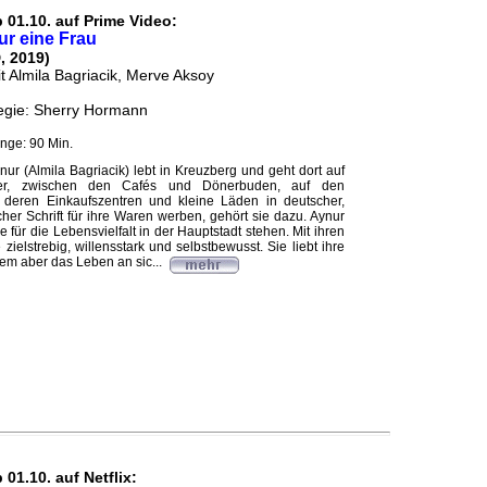
 01.10. auf Prime Video:
ur eine Frau
, 2019)
t Almila Bagriacik, Merve Aksoy
egie: Sherry Hormann
nge: 90 Min.
nur (Almila Bagriacik) lebt in Kreuzberg und geht dort auf
er, zwischen den Cafés und Dönerbuden, auf den
, deren Einkaufszentren und kleine Läden in deutscher,
cher Schrift für ihre Waren werben, gehört sie dazu. Aynur
die für die Lebensvielfalt in der Hauptstadt stehen. Mit ihren
 zielstrebig, willensstark und selbstbewusst. Sie liebt ihre
lem aber das Leben an sic...
 01.10. auf Netflix: