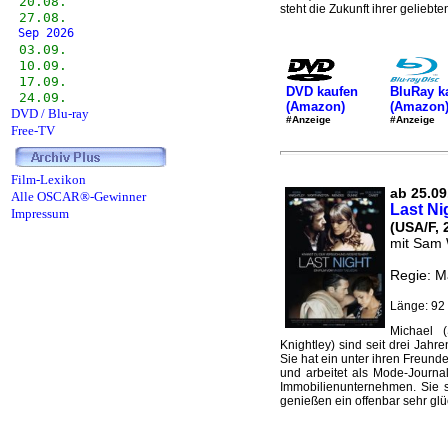
20.08.
steht die Zukunft ihrer geliebte
27.08.
Sep 2026
03.09.
10.09.
17.09.
DVD kaufen
BluRay k
24.09.
(Amazon)
(Amazon
DVD / Blu-ray
#Anzeige
#Anzeige
Free-TV
Film-Lexikon
ab 25.09
Alle OSCAR®-Gewinner
Last Ni
Impressum
(USA/F, 
mit Sam 
Regie: M
Länge: 92 
Michael 
Knightley) sind seit drei Jahr
Sie hat ein unter ihren Freund
und arbeitet als Mode-Journal
Immobilienunternehmen. Sie si
genießen ein offenbar sehr glüc