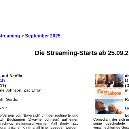
Streaming
>
September 2025
Die Streaming-Starts ab 25.09.
 auf Netflix:
a
ch
D
17)
(D
ne Johnson, Zac Efron
mi
eth Gordon
Re
 Min.
Lä
o-Version von "Baywatch" trifft der routinierte und
Ed
 Mitch Buchannon (Dwayne Johnson) auf einen
Comedian, der sich i
 Nachwuchsrettungsschwimmer Matt Brody (Zac
seine gescheiterte
n dramatischen Kriminalfall hineingezogen werden,
verschlechternde Gesu