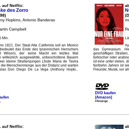
 auf Netflix:
ab
ke des Zorro
N
98)
(D
ony Hopkins, Antonio Banderas
mi
artin Campbell
R
6 Min.
Lä
o 1821. Der Staat Alta California soll an Mexico
Ay
bedeutet das Ende des tyrannischen Herrschers
das Gymnasium. Hi
t Wilson), der seine Macht ein letztes Mal
geschäftigen Straßen
rei willkürlich ausgewählte, unbescholtene Bauern
türkischer oder arabis
 Zwei kleine Straßenjungen (Jode Maria de Tavira
ist eine unter vielen, 
n die Menschenmenge aus der Distanz und warten
fünfzehn Jahren ist sie
 alias Don Diego De La Vega (Anthony Hopki...
Freunde, Musik, vor al
DVD kaufen
aufen
(Amazon)
)
#Anzeige
 auf Netflix:
ab