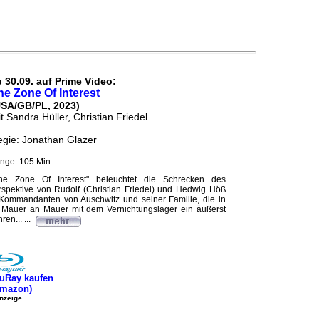
 30.09. auf Prime Video:
he Zone Of Interest
USA/GB/PL, 2023)
t Sandra Hüller, Christian Friedel
gie: Jonathan Glazer
nge: 105 Min.
he Zone Of Interest" beleuchtet die Schrecken des
spektive von Rudolf (Christian Friedel) und Hedwig Höß
 Kommandanten von Auschwitz und seiner Familie, die in
 Mauer an Mauer mit dem Vernichtungslager ein äußerst
ren... ...
uRay kaufen
Amazon)
nzeige