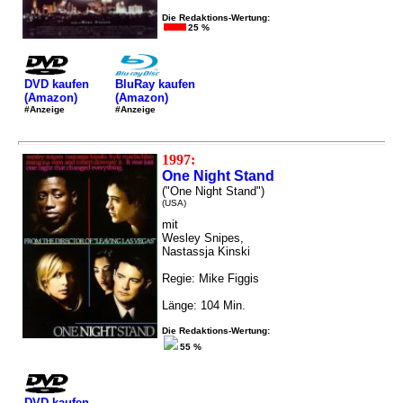
Die Redaktions-Wertung:
25 %
DVD kaufen
BluRay kaufen
(Amazon)
(Amazon)
#Anzeige
#Anzeige
1997:
One Night Stand
("One Night Stand")
(USA)
mit
Wesley Snipes,
Nastassja Kinski
Regie: Mike Figgis
Länge: 104 Min.
Die Redaktions-Wertung:
55 %
DVD kaufen