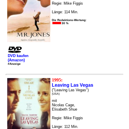
Regie: Mike Figgis
Länge: 114 Min.
Die Redaktions-Wertung:
30 %
DVD kaufen
(Amazon)
#Anzeige
1995:
Leaving Las Vegas
("Leaving Las Vegas")
(USA)
mit
Nicolas Cage,
Elisabeth Shue
Regie: Mike Figgis
Länge: 112 Min.