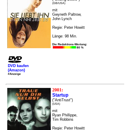
(GB/USA)
mit
Gwyneth Paltrow,
John Lynch
Regie: Peter Howitt
Länge: 98 Min.
Die Redaktions-Wertung:
80 %
DVD kaufen
(Amazon)
#Anzeige
2001:
Startup
("AntiTrust")
(USA)
mit
Ryan Phillippe,
Tim Robbins
Regie: Peter Howitt