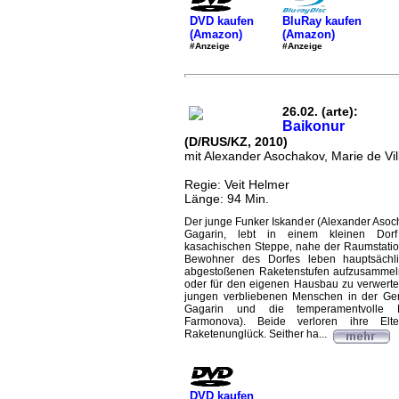
DVD kaufen
BluRay kaufen
(Amazon)
(Amazon)
#Anzeige
#Anzeige
26.02. (arte):
Baikonur
(D/RUS/KZ, 2010)
mit Alexander Asochakov, Marie de Vil
Regie: Veit Helmer
Länge: 94 Min.
Der junge Funker Iskander (Alexander Asoc
Gagarin, lebt in einem kleinen Dorf
kasachischen Steppe, nahe der Raumstatio
Bewohner des Dorfes leben hauptsächl
abgestoßenen Raketenstufen aufzusammeln
oder für den eigenen Hausbau zu verwerte
jungen verbliebenen Menschen in der Gem
Gagarin und die temperamentvolle N
Farmonova). Beide verloren ihre Elt
Raketenunglück. Seither ha...
DVD kaufen