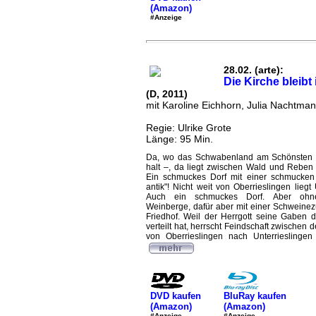
(Amazon)
#Anzeige
28.02. (arte):
Die Kirche bleibt
(D, 2011)
mit Karoline Eichhorn, Julia Nachtma
Regie: Ulrike Grote
Länge: 95 Min.
Da, wo das Schwabenland am Schönsten i
halt –, da liegt zwischen Wald und Reben 
Ein schmuckes Dorf mit einer schmucken 
antik"! Nicht weit von Oberrieslingen liegt 
Auch ein schmuckes Dorf. Aber ohn
Weinberge, dafür aber mit einer Schweine
Friedhof. Weil der Herrgott seine Gaben d
verteilt hat, herrscht Feindschaft zwischen 
von Oberrieslingen nach Unterrieslingen 
DVD kaufen
BluRay kaufen
(Amazon)
(Amazon)
#Anzeige
#Anzeige