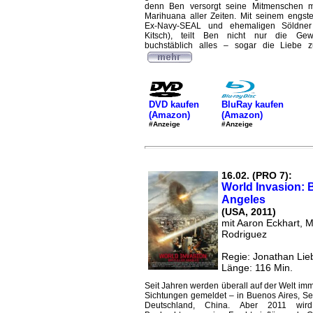
denn Ben versorgt seine Mitmenschen 
Marihuana aller Zeiten. Mit seinem engs
Ex-Navy-SEAL und ehemaligen Söldner
Kitsch), teilt Ben nicht nur die Gew
buchstäblich alles – sogar die Liebe z
DVD kaufen
BluRay kaufen
(Amazon)
(Amazon)
#Anzeige
#Anzeige
16.02. (PRO 7):
World Invasion: B
Angeles
(USA, 2011)
mit Aaron Eckhart, M
Rodriguez
Regie: Jonathan Li
Länge: 116 Min.
Seit Jahren werden überall auf der Welt im
Sichtungen gemeldet – in Buenos Aires, Seo
Deutschland, China. Aber 2011 wir