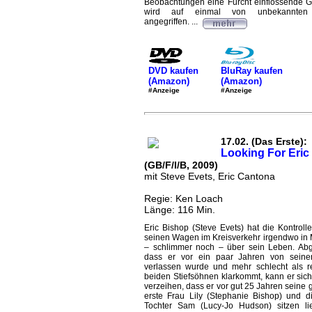
Beobachtungen eine Furcht einflössende G
wird auf einmal von unbekannten S
angegriffen. ...
DVD kaufen
BluRay kaufen
(Amazon)
(Amazon)
#Anzeige
#Anzeige
17.02. (Das Erste):
Looking For Eric
(GB/F/I/B, 2009)
mit Steve Evets, Eric Cantona
Regie: Ken Loach
Länge: 116 Min.
Eric Bishop (Steve Evets) hat die Kontroll
seinen Wagen im Kreisverkehr irgendwo in
– schlimmer noch – über sein Leben. Ab
dass er vor ein paar Jahren von seine
verlassen wurde und mehr schlecht als r
beiden Stiefsöhnen klarkommt, kann er sich
verzeihen, dass er vor gut 25 Jahren seine
erste Frau Lily (Stephanie Bishop) und 
Tochter Sam (Lucy-Jo Hudson) sitzen ließ.