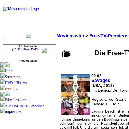
Moviemaster
>
Free-TV-Premiere
Filmtitel suchen
(10.574 Filme/DVDs)
Die Free-
Person suchen
Kino
02.02. :
Streaming
Savages
DVD / Blu-ray
(USA, 2012)
Free-TV
mit Benicio Del Toro,
Regie: Oliver Stone
Film-Lexikon
Länge: 131 Min.
Alle OSCAR®-Gewinner
Laguna Beach ist ein i
Impressum
im kalifornischen Süden
richtige Umgebung für den Buddhisten Ben
Johnson), der sich die Nächstenliebe a
gewählt hat. Und die wirft sogar sehr lukra