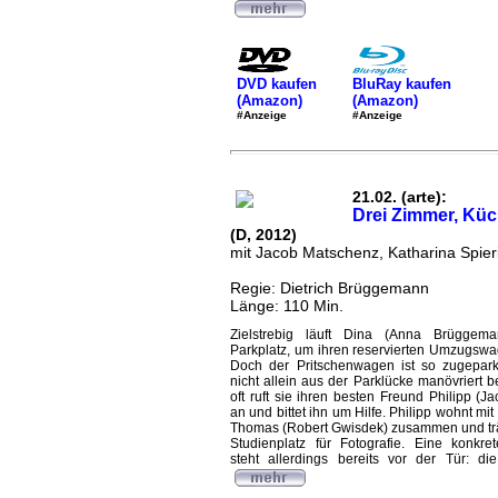
DVD kaufen
BluRay kaufen
(Amazon)
(Amazon)
#Anzeige
#Anzeige
21.02. (arte):
Drei Zimmer, Küc
(D, 2012)
mit Jacob Matschenz, Katharina Spier
Regie: Dietrich Brüggemann
Länge: 110 Min.
Zielstrebig läuft Dina (Anna Brüggem
Parkplatz, um ihren reservierten Umzugsw
Doch der Pritschenwagen ist so zugepark
nicht allein aus der Parklücke manövriert 
oft ruft sie ihren besten Freund Philipp (
an und bittet ihn um Hilfe. Philipp wohnt m
Thomas (Robert Gwisdek) zusammen und tr
Studienplatz für Fotografie. Eine konkr
steht allerdings bereits vor der Tür: die