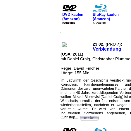
DVD kaufen
BluRay kaufen
(Amazon)
(Amazon)
#Anzeige
#Anzeige
23.02. (PRO 7):
Verblendung
(USA, 2011)
mit Daniel Craig, Christopher Plumme
Regie: David Fincher
Länge: 155 Min.
Im Labyrinth der Geschichte versteckt fi
Korruption, Familiengeheimnisse un
Dämonen der zwei unerwarteten Partner, d
in einem 40 Jahre zurückliegenden Verbr
wollen. Mikael Blomkvist (Daniel Craig) ist e
Wirtschaftsjournalist, der fest entschlossen
wiederherzustellen, nachdem er wegen 
verurteilt wurde. Er wird von einem 
Industriellen Schwedens angeheuert, 
(Christop...