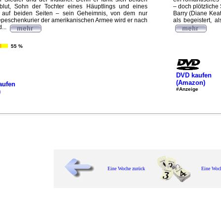
bblut, Sohn der Tochter eines Häuptlings und eines
– doch plötzliche
 auf beiden Seiten – sein Geheimnis, von dem nur
Barry (Diane Keat
epeschenkurier der amerikanischen Armee wird er nach
als begeistert, a
...
55 %
DVD kaufen
(Amazon)
aufen
#Anzeige
)
Eine Woche zurück
Eine Woc