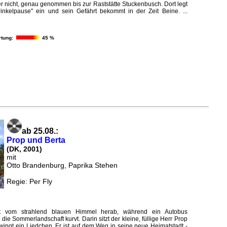
r nicht, genau genommen bis zur Raststätte Stuckenbusch. Dort legt
Pinkelpause" ein und sein Gefährt bekommt in der Zeit Beine. ...
tung:
45 %
ab 25.08.:
Prop und Berta
(DK, 2001)
mit
Otto Brandenburg, Paprika Stehen
Regie: Per Fly
t vom strahlend blauen Himmel herab, während ein Autobus
die Sommerlandschaft kurvt. Darin sitzt der kleine, füllige Herr Prop
hwingt ein Liedchen. Er ist auf dem Weg in seine neue Heimatstadt -