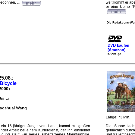
begonnen. ...
weit kommt er abe
er eine kleine "
Die Redaktions-Wer
DVD kaufen
(Amazon)
#Anzeige
25.08.:
 Bicycle
2000)
in Li
iaoshuai Wang
Länge: 73 Min.
), ein 16-jähriger Junge vom Land, kommt mit großen
Die Sonne lach
indet Arbeit bei einem Kurierdienst, der ihn einkleidet
gemächlich durch 
gung stellt: Ein neues, silberfarbenes Mountainbike.
und trällert besc