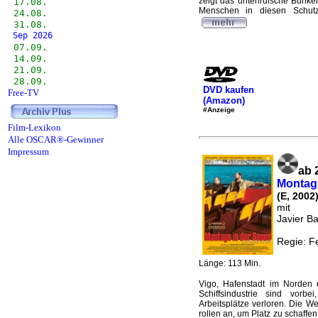
zeigt das unterirdische Bunke
17.08.
Menschen in diesen Schutz
24.08.
31.08.
Sep 2026
07.09.
14.09.
21.09.
28.09.
DVD kaufen
Free-TV
(Amazon)
#Anzeige
Film-Lexikon
Alle OSCAR®-Gewinner
Impressum
ab 
Montag
(E, 2002
mit
Javier B
Regie: F
Länge: 113 Min.
Vigo, Hafenstadt im Norden d
Schiffsindustrie sind vor
Arbeitsplätze verloren. Die We
rollen an, um Platz zu schaffen