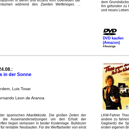
rlabyrinth in Berlin und erzählt vom Überleben der
dem Grundstücksm
räumen während des Zweiten Weltkrieges. ...
ihn gefunden zu 
und neues Lebensg
DVD kaufen
(Amazon)
#Anzeige
24.08.:
s in der Sonne
)
ardem, Luis Tosar
ernando Leon de Aranoa
er spanischen Atlantikküste. Die großen Zeiten der
LKW-Fahrer Theo
bei, die Auseinandersetzungen um den Erhalt der
andere zu fahren
rften liegen verlassen in bester Küstenlage. Bulldozer
Gagliardi) die S
 für rentable Neubauten. Für die Werftarbeiter von einst
ersten eigenen B