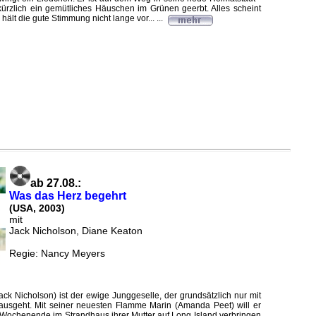
kürzlich ein gemütliches Häuschen im Grünen geerbt. Alles scheint
 hält die gute Stimmung nicht lange vor... ...
ab 27.08.:
Was das Herz begehrt
(USA, 2003)
mit
Jack Nicholson, Diane Keaton
Regie: Nancy Meyers
ck Nicholson) ist der ewige Junggeselle, der grundsätzlich nur mit
ausgeht. Mit seiner neuesten Flamme Marin (Amanda Peet) will er
 Wochenende im Strandhaus ihrer Mutter auf Long Island verbringen