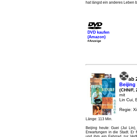
hat längst ein anderes Leben 
DVD kaufen
(Amazon)
#Anzeige
ab 
Beijing
(CHN/F, 
mit
Lin Cui, B
Regie: X
Länge: 113 Min.
Beijing heute: Guei (Jui Lin
Erwartungen in die Stadt. Er f
und ihm ein Fahrrad zur Verfü