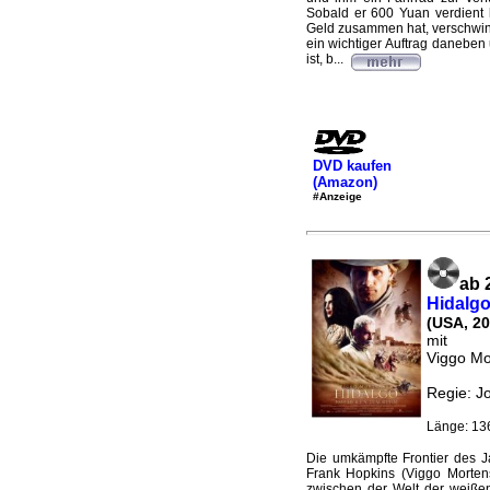
Sobald er 600 Yuan verdient 
Geld zusammen hat, verschwind
ein wichtiger Auftrag daneben 
ist, b...
DVD kaufen
(Amazon)
#Anzeige
ab 
Hidalgo
(USA, 20
mit
Viggo Mo
Regie: J
Länge: 13
Die umkämpfte Frontier des 
Frank Hopkins (Viggo Morten
zwischen der Welt der weißen