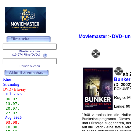
Moviemaster
>
DVD- und
Filmtitel suchen
(10.574 Filme/DVDs)
Person suchen
ab 
Bunker 
Kino
Streaming
(D, 2002
DOKUMEN
DVD / Blu-ray
Jul 2026
Regie: M
06.07.
13.07.
Länge: 90 
20.07.
27.07.
1940 veranlassten die Nation
Aug 2026
Bunkerbauprogramm. Dieses 
03.08.
und Fürsorge suggerieren, de
10.08.
auf die Stadt - eine fatale Ar