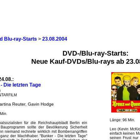
 Blu-ray-Starts
>
23.08.2004
DVD-/Blu-ray-Starts:
Neue Kauf-DVDs/Blu-rays ab 23.0
24.08.:
- Die letzten Tage
)
TARFILM
artina Reuter, Gavin Hodge
Min.
Länge: 96 Min.
alsozialisten für die Reichshauptstadt Berlin ein
Bauprogramm sollte der Bevölkerung Sicherheit
Leo (Kevin McKidd
nn niemand rechnete wirklich mit Bombenangriffen
einfach keinen M
roganz der Machthaber. "Bunker - Die letzten Tage"
seinen Frust nur