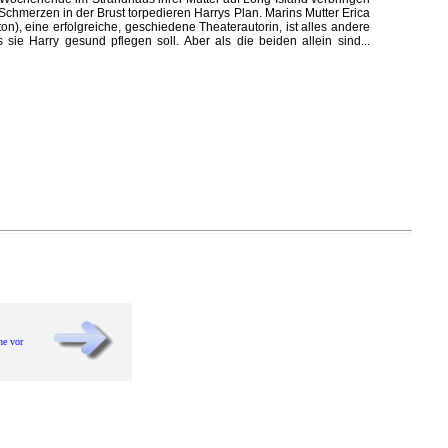
 Schmerzen in der Brust torpedieren Harrys Plan. Marins Mutter Erica
on), eine erfolgreiche, geschiedene Theaterautorin, ist alles andere
ls sie Harry gesund pflegen soll. Aber als die beiden allein sind...
he vor