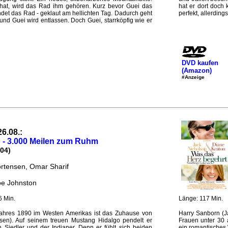
hat, wird das Rad ihm gehören. Kurz bevor Guei das
hat er dort doch 
et das Rad - geklaut am hellichten Tag. Dadurch geht
perfekt, allerdings
und Guei wird entlassen. Doch Guei, starrköpfig wie er
DVD kaufen
(Amazon)
#Anzeige
26.08.:
 - 3.000 Meilen zum Ruhm
04)
rtensen, Omar Sharif
oe Johnston
6 Min.
Länge: 117 Min.
Jahres 1890 im Westen Amerikas ist das Zuhause von
Harry Sanborn (Ja
sen). Auf seinem treuen Mustang Hidalgo pendelt er
Frauen unter 30 
 Siedler und der Indianer. Denn er fühlt sich beiden
ein romantisches