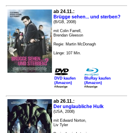
ab 24.11.:
Brügge sehen... und sterben?
(B/GB, 2008)
mit Colin Farrell,
Brendan Gleeson
Regie: Martin McDonagh
Länge: 107 Min.
DVD kaufen
BluRay kaufen
(Amazon)
(Amazon)
#Anzeige
#Anzeige
ab 26.11.:
Der unglaubliche Hulk
(USA, 2008)
mit Edward Norton,
Liv Tyler