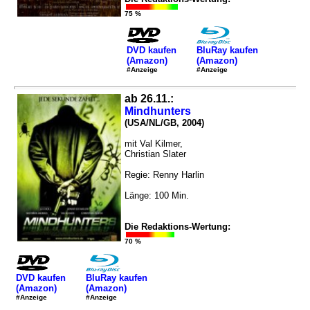
75 %
DVD kaufen
BluRay kaufen
(Amazon)
(Amazon)
#Anzeige
#Anzeige
ab 26.11.:
Mindhunters
(USA/NL/GB, 2004)
mit Val Kilmer,
Christian Slater
Regie: Renny Harlin
Länge: 100 Min.
Die Redaktions-Wertung:
70 %
DVD kaufen
BluRay kaufen
(Amazon)
(Amazon)
#Anzeige
#Anzeige