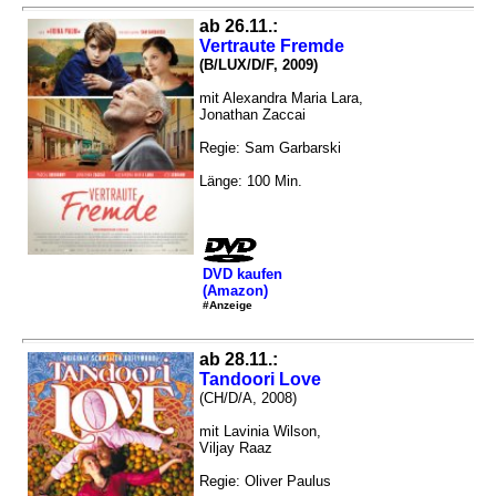
ab 26.11.:
Vertraute Fremde
(B/LUX/D/F, 2009)
mit Alexandra Maria Lara,
Jonathan Zaccai
Regie: Sam Garbarski
Länge: 100 Min.
DVD kaufen
(Amazon)
#Anzeige
ab 28.11.:
Tandoori Love
(CH/D/A, 2008)
mit Lavinia Wilson,
Viljay Raaz
Regie: Oliver Paulus