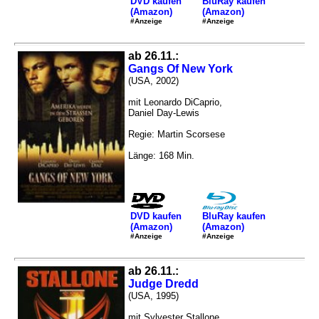
DVD kaufen
BluRay kaufen
(Amazon)
(Amazon)
#Anzeige
#Anzeige
ab 26.11.:
Gangs Of New York
(USA, 2002)
mit Leonardo DiCaprio,
Daniel Day-Lewis
Regie: Martin Scorsese
Länge: 168 Min.
DVD kaufen
BluRay kaufen
(Amazon)
(Amazon)
#Anzeige
#Anzeige
ab 26.11.:
Judge Dredd
(USA, 1995)
mit Sylvester Stallone,