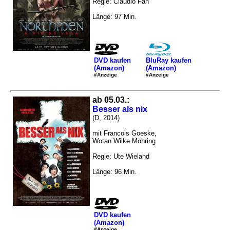
Regie: Claudio Fäh
Länge: 97 Min.
DVD kaufen
BluRay kaufen
(Amazon)
(Amazon)
#Anzeige
#Anzeige
ab 05.03.:
Besser als nix
(D, 2014)
mit Francois Goeske,
Wotan Wilke Möhring
Regie: Ute Wieland
Länge: 96 Min.
DVD kaufen
(Amazon)
#Anzeige