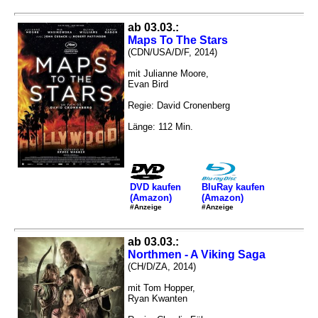
ab 03.03.:
Maps To The Stars
(CDN/USA/D/F, 2014)
mit Julianne Moore,
Evan Bird
Regie: David Cronenberg
Länge: 112 Min.
DVD kaufen
BluRay kaufen
(Amazon)
(Amazon)
#Anzeige
#Anzeige
ab 03.03.:
Northmen - A Viking Saga
(CH/D/ZA, 2014)
mit Tom Hopper,
Ryan Kwanten