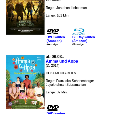
Will Arnett
Regie: Jonathan Liebesman
Länge: 101 Min.
DVD kaufen
BluRay kaufen
(Amazon)
(Amazon)
#Anzeige
#Anzeige
ab 06.03.:
Amma und Appa
(D, 2014)
DOKUMENTARFILM
Regie: Franziska Schönenberger,
Jayakrishnan Subramanian
Länge: 89 Min.
DVD kaufen