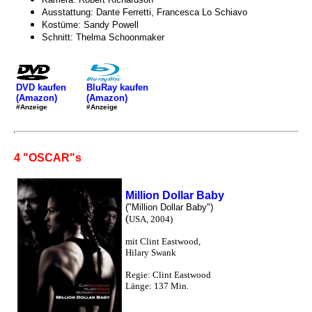
Ausstattung: Dante Ferretti, Francesca Lo Schiavo
Kostüme: Sandy Powell
Schnitt: Thelma Schoonmaker
DVD kaufen
BluRay kaufen
(Amazon)
(Amazon)
#Anzeige
#Anzeige
4 "OSCAR"s
Million Dollar Baby
("Million Dollar Baby")
(
USA, 2004)
mit Clint Eastwood,
Hilary Swank
Regie: Clint Eastwood
Länge: 137 Min.