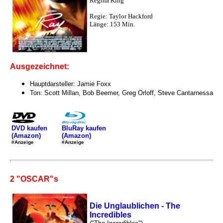
Regina King
Regie: Taylor Hackford
Länge: 153 Min.
Ausgezeichnet:
Hauptdarsteller: Jamie Foxx
Ton: Scott Millan, Bob Beemer, Greg Orloff, Steve Cantarnessa
DVD kaufen
BluRay kaufen
(Amazon)
(Amazon)
#Anzeige
#Anzeige
2 "OSCAR"s
Die Unglaublichen - The
Incredibles