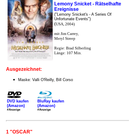
Lemony Snicket - Rätselhafte
Ereignisse
("Lemony Snicket's - A Series Of
Unfortunate Events")
(
USA, 2004)
mit Jim Carrey,
Meryl Streep
Regie: Brad Silberling
Länge: 107 Min.
Ausgezeichnet:
Maske: Valli O'Reilly, Bill Corso
DVD kaufen
BluRay kaufen
(Amazon)
(Amazon)
#Anzeige
#Anzeige
1 "OSCAR"