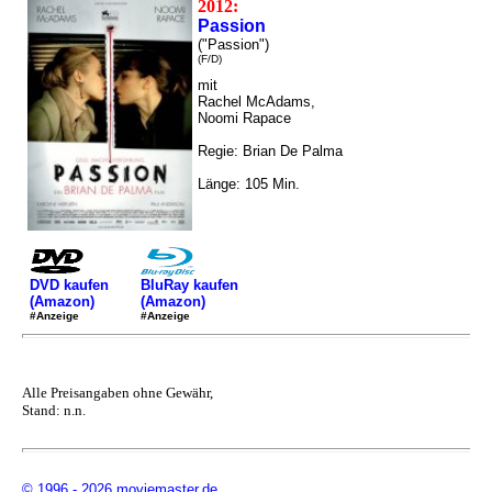
2012:
Passion
("Passion")
(F/D)
mit
Rachel McAdams,
Noomi Rapace
Regie: Brian De Palma
Länge: 105 Min.
DVD kaufen
BluRay kaufen
(Amazon)
(Amazon)
#Anzeige
#Anzeige
Alle Preisangaben ohne Gewähr,
Stand: n.n.
© 1996 - 2026 moviemaster.de