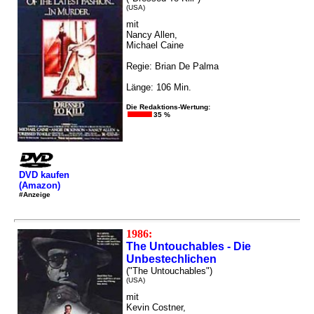
(USA)
mit
Nancy Allen,
Michael Caine
Regie: Brian De Palma
Länge: 106 Min.
Die Redaktions-Wertung:
35 %
DVD kaufen
(Amazon)
#Anzeige
1986:
The Untouchables - Die
Unbestechlichen
("The Untouchables")
(USA)
mit
Kevin Costner,