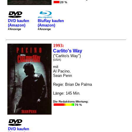
20 %
DVD kaufen
BluRay kaufen
(Amazon)
(Amazon)
#Anzeige
#Anzeige
1993:
Carlito's Way
("Carlito's Way")
(USA)
mit
Al Pacino,
Sean Penn
Regie: Brian De Palma
Länge: 145 Min.
Die Redaktions-Wertung:
70 %
DVD kaufen