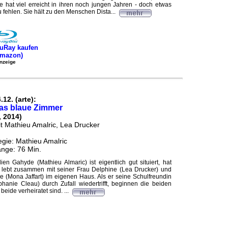
ie hat viel erreicht in ihren noch jungen Jahren - doch etwas
 fehlen. Sie hält zu den Menschen Dista...
uRay kaufen
Amazon)
nzeige
.12. (arte):
as blaue Zimmer
, 2014)
t Mathieu Amalric, Lea Drucker
gie: Mathieu Amalric
nge: 76 Min.
lien Gahyde (Mathieu Almaric) ist eigentlich gut situiert, hat
 lebt zusammen mit seiner Frau Delphine (Lea Drucker) und
e (Mona Jaffart) im eigenen Haus. Als er seine Schulfreundin
phanie Cleau) durch Zufall wiedertrifft, beginnen die beiden
beide verheiratet sind. ...