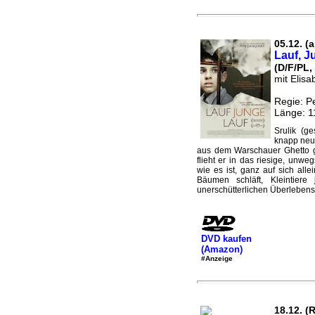
05.12. (a
Lauf, J
(D/F/PL,
mit Elisa
Regie: P
Länge: 1
Srulik (g
knapp neun
aus dem Warschauer Ghetto g
flieht er in das riesige, un
wie es ist, ganz auf sich all
Bäumen schläft, Kleintier
unerschütterlichen Überlebensin
DVD kaufen
(Amazon)
#Anzeige
18.12. (