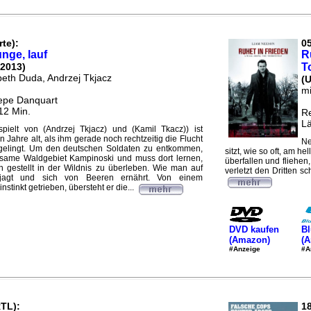
rte):
05
unge, lauf
R
 2013)
T
beth Duda, Andrzej Tkjacz
(
mi
epe Danquart
12 Min.
Re
Lä
espielt von (Andrzej Tkjacz) und (Kamil Tkacz)) ist
 Jahre alt, als ihm gerade noch rechtzeitig die Flucht
Ne
elingt. Um den deutschen Soldaten zu entkommen,
sitzt, wie so oft, am h
wegsame Waldgebiet Kampinoski und muss dort lernen,
überfallen und fliehen
ein gestellt in der Wildnis zu überleben. Wie man auf
verletzt den Dritten sc
e jagt und sich von Beeren ernährt. Von einem
stinkt getrieben, übersteht er die...
DVD kaufen
Bl
(Amazon)
(
#Anzeige
#A
RTL):
18