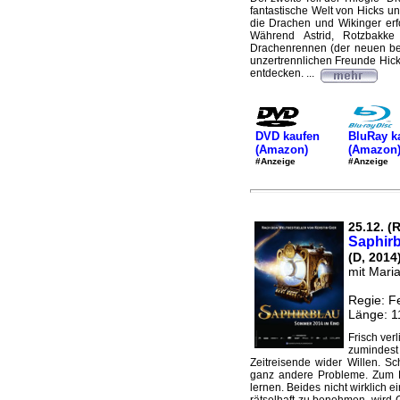
fantastische Welt von Hicks u
die Drachen und Wikinger erf
Während Astrid, Rotzbakk
Drachenrennen (der neuen beli
unzertrennlichen Freunde Hic
entdecken. ...
DVD kaufen
BluRay k
(Amazon)
(Amazon
#Anzeige
#Anzeige
25.12. (
Saphirb
(D, 2014
mit Mari
Regie: F
Länge: 1
Frisch ver
zumindes
Zeitreisende wider Willen. S
ganz andere Probleme. Zum Be
lernen. Beides nicht wirklich e