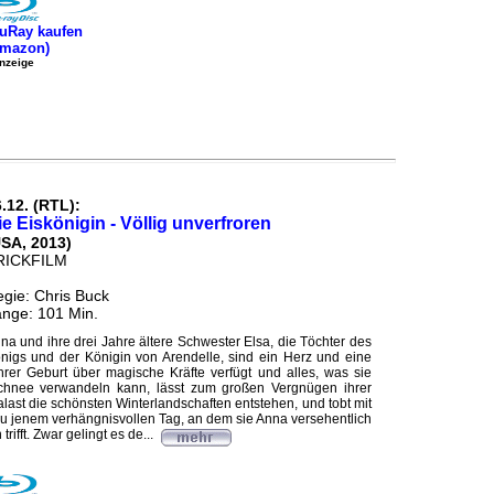
uRay kaufen
Amazon)
nzeige
.12. (RTL):
ie Eiskönigin - Völlig unverfroren
USA, 2013)
RICKFILM
gie: Chris Buck
nge: 101 Min.
na und ihre drei Jahre ältere Schwester Elsa, die Töchter des
nigs und der Königin von Arendelle, sind ein Herz und eine
ihrer Geburt über magische Kräfte verfügt und alles, was sie
Schnee verwandeln kann, lässt zum großen Vergnügen ihrer
ast die schönsten Winterlandschaften entstehen, und tobt mit
zu jenem verhängnisvollen Tag, an dem sie Anna versehentlich
trifft. Zwar gelingt es de...