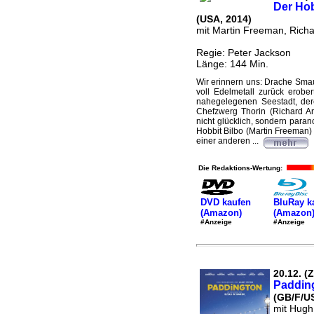
Der Hob
(USA, 2014)
mit Martin Freeman, Richa
Regie: Peter Jackson
Länge: 144 Min.
Wir erinnern uns: Drache Smaug
voll Edelmetall zurück erob
nahegelegenen Seestadt, dere
Chefzwerg Thorin (Richard Ar
nicht glücklich, sondern paran
Hobbit Bilbo (Martin Freeman)
einer anderen ...
Die Redaktions-Wertung:
DVD kaufen
BluRay k
(Amazon)
(Amazon
#Anzeige
#Anzeige
20.12. (
Paddin
(GB/F/U
mit Hugh