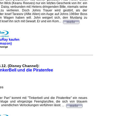
hn Wick (Keanu Reeves) nur ein letztes Geschenk von ihr: ein
Daisy, verbunden mit Helens dringenden Bitte, niemals seine
 zu verlieren. Doch Johns Trauer wird gestört, als der
r Iosef Tarasov (Alfie Allen) ein Auge auf Johns 1969er Boss
en Wagen haben will. John weigert sich, den Mustang zu
 Iosef ihn sich mit Gewalt. Er und ein Kom...
uRay kaufen
Amazon)
nzeige
.12. (Disney Channel):
inkerBell und die Piratenfee
es
er Pan" kommt mit "Tinkerbell und die Piratenfee" ein neues
 kluge und ehrgeizige Feenglanzfee, die sich von blauem
unendlichen Verlockungen verführen lässt. ...