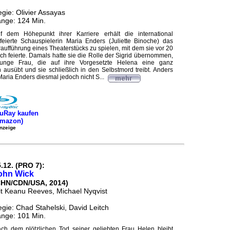
gie: Olivier Assayas
nge: 124 Min.
f dem Höhepunkt ihrer Karriere erhält die international
feierte Schauspielerin Maria Enders (Juliette Binoche) das
aufführung eines Theaterstücks zu spielen, mit dem sie vor 20
h feierte. Damals hatte sie die Rolle der Sigrid übernommen,
 junge Frau, die auf ihre Vorgesetzte Helena eine ganz
 ausübt und sie schließlich in den Selbstmord treibt. Anders
 Maria Enders diesmal jedoch nicht S...
uRay kaufen
Amazon)
nzeige
.12. (PRO 7):
ohn Wick
CHN/CDN/USA, 2014)
t Keanu Reeves, Michael Nyqvist
gie: Chad Stahelski, David Leitch
nge: 101 Min.
ch dem plötzlichen Tod seiner geliebten Frau Helen bleibt