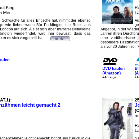
aul King
Re
5 Min.
Lä
 Schwäche für alles Britische hat, nimmt der ebenso
Au
hige wie liebenswerte Bär Paddington die Reise aus
ge
London auf sich. Als er sich aber mutterseelenalleine
Angebot, in der Wieder
ington wiederfindet, wird ihm bewusst, dass das
Jahren ihren Durchbruc
 er es sich vorgestellt hat. ...
eine verführerische
besondere Faszination
als vor 20 Jahren soll
aufen
)
DVD kaufen
Bl
(Amazon)
(
#Anzeige
#A
AT.1):
25
nzähmen leicht gemacht 2
J
(
mi
Re
Lä
Drachenzähmen leicht gemacht" bringt uns zurück in die
Na