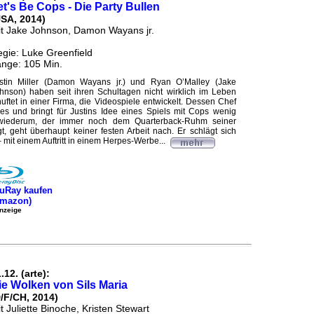
et's Be Cops - Die Party Bullen
USA, 2014)
t Jake Johnson, Damon Wayans jr.
gie: Luke Greenfield
nge: 105 Min.
stin Miller (Damon Wayans jr.) und Ryan O’Malley (Jake
hnson) haben seit ihren Schultagen nicht wirklich im Leben
huftet in einer Firma, die Videospiele entwickelt. Dessen Chef
s und bringt für Justins Idee eines Spiels mit Cops wenig
 wiederum, der immer noch dem Quarterback-Ruhm seiner
, geht überhaupt keiner festen Arbeit nach. Er schlägt sich
 mit einem Auftritt in einem Herpes-Werbe...
uRay kaufen
Amazon)
nzeige
.12. (arte):
ie Wolken von Sils Maria
/F/CH, 2014)
t Juliette Binoche, Kristen Stewart