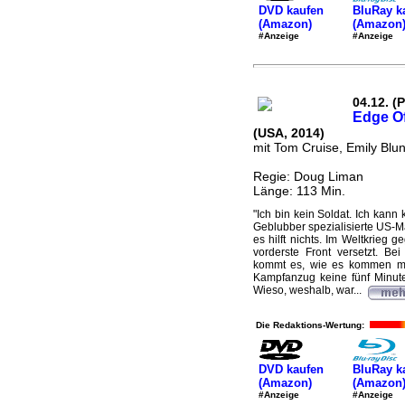
DVD kaufen
BluRay k
(Amazon)
(Amazon
#Anzeige
#Anzeige
04.12. (
Edge O
(USA, 2014)
mit Tom Cruise, Emily Blun
Regie: Doug Liman
Länge: 113 Min.
"Ich bin kein Soldat. Ich kann 
Geblubber spezialisierte US-
es hilft nichts. Im Weltkrieg 
vorderste Front versetzt. Be
kommt es, wie es kommen mus
Kampfanzug keine fünf Minute
Wieso, weshalb, war...
Die Redaktions-Wertung:
DVD kaufen
BluRay k
(Amazon)
(Amazon
#Anzeige
#Anzeige