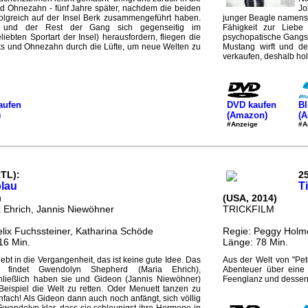
nd Ohnezahn - fünf Jahre später, nachdem die beiden
Jo
olgreich auf der Insel Berk zusammengeführt haben.
junger Beagle namens 
e und der Rest der Gang sich gegenseitig im
Fähigkeit zur Liebe
ebten Sportart der Insel) herausfordern, fliegen die
psychopatische Gangste
ks und Ohnezahn durch die Lüfte, um neue Welten zu
Mustang wirft und d
verkaufen, deshalb holt
aufen
DVD kaufen
Bl
)
(Amazon)
(
#Anzeige
#A
RTL):
25
lau
T
)
(USA, 2014)
a Ehrich, Jannis Niewöhner
TRICKFILM
elix Fuchssteiner, Katharina Schöde
Regie: Peggy Holm
16 Min.
Länge: 78 Min.
liebt in die Vergangenheit, das ist keine gute Idee. Das
Aus der Welt von "Pet
t findet Gwendolyn Shepherd (Maria Ehrich),
Abenteuer über eine
chließlich haben sie und Gideon (Jannis Niewöhner)
Feenglanz und dessen 
ispiel die Welt zu retten. Oder Menuett tanzen zu
infach! Als Gideon dann auch noch anfängt, sich völlig