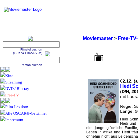
Moviemaster
>
Free-TV
Filmtitel suchen
(10.574 Filme/DVDs)
Person suchen
Kino
02.12. (a
Streaming
Hedi Sc
DVD / Blu-ray
(D/N, 20
Free-TV
mit Laur
Regie: S
Film-Lexikon
Länge: 9
Alle OSCAR®-Gewinner
Hedi Schne
Impressum
Hedi und 
eine junge, glückliche Famili
Leben in Afrika und Hedi trä
ohnehin nicht aus Leidenschaf