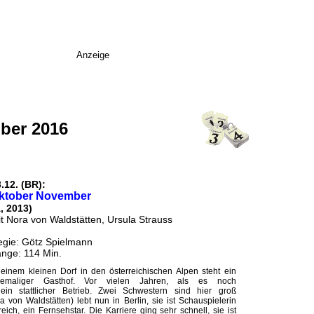
Anzeige
ber 2016
.12. (BR):
ktober November
, 2013)
t Nora von Waldstätten, Ursula Strauss
gie: Götz Spielmann
nge: 114 Min.
 einem kleinen Dorf in den österreichischen Alpen steht ein
emaliger Gasthof. Vor vielen Jahren, als es noch
ein stattlicher Betrieb. Zwei Schwestern sind hier groß
 von Waldstätten) lebt nun in Berlin, sie ist Schauspielerin
eich, ein Fernsehstar. Die Karriere ging sehr schnell, sie ist