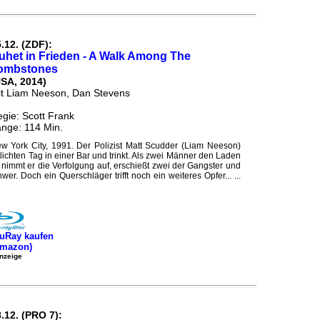
.12. (ZDF):
uhet in Frieden - A Walk Among The
ombstones
USA, 2014)
t Liam Neeson, Dan Stevens
gie: Scott Frank
nge: 114 Min.
w York City, 1991. Der Polizist Matt Scudder (Liam Neeson)
elllichten Tag in einer Bar und trinkt. Als zwei Männer den Laden
, nimmt er die Verfolgung auf, erschießt zwei der Gangster und
hwer. Doch ein Querschläger trifft noch ein weiteres Opfer... ...
uRay kaufen
Amazon)
nzeige
.12. (PRO 7):