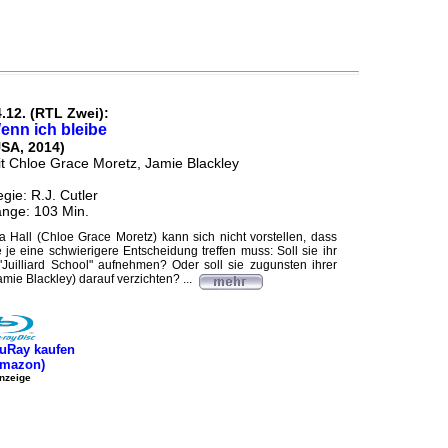
.12. (RTL Zwei):
enn ich bleibe
USA, 2014)
t Chloe Grace Moretz, Jamie Blackley
gie: R.J. Cutler
nge: 103 Min.
a Hall (Chloe Grace Moretz) kann sich nicht vorstellen, dass
e je eine schwierigere Entscheidung treffen muss: Soll sie ihr
Juilliard School" aufnehmen? Oder soll sie zugunsten ihrer
ie Blackley) darauf verzichten? ...
uRay kaufen
Amazon)
nzeige