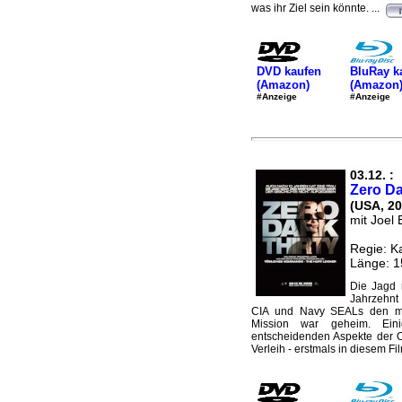
was ihr Ziel sein könnte. ...
DVD kaufen
BluRay k
(Amazon)
(Amazon
#Anzeige
#Anzeige
03.12. :
Zero Da
(USA, 20
mit Joel 
Regie: K
Länge: 1
Die Jagd 
Jahrzehnt
CIA und Navy SEALs den meis
Mission war geheim. Einig
entscheidenden Aspekte der O
Verleih - erstmals in diesem Film