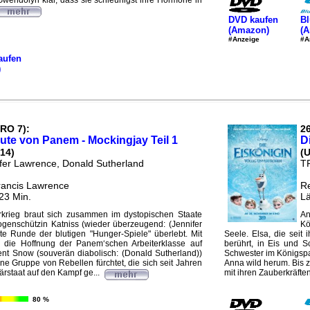
Gwendolyn klar, dass sie schleunigst ihre Hormone in
DVD kaufen
Bl
(Amazon)
(
#Anzeige
#A
aufen
)
PRO 7):
26
bute von Panem - Mockingjay Teil 1
D
14)
(
ifer Lawrence, Donald Sutherland
T
rancis Lawrence
Re
23 Min.
Lä
rkrieg braut sich zusammen im dystopischen Staate
An
genschützin Katniss (wieder überzeugend: (Jennifer
Kö
te Runde der blutigen "Hunger-Spiele" überlebt. Mit
Seele. Elsa, die seit 
 die Hoffnung der Panem‘schen Arbeiterklasse auf
berührt, in Eis und 
ent Snow (souverän diabolisch: (Donald Sutherland))
Schwester im Königspal
eine Gruppe von Rebellen fürchtet, die sich seit Jahren
Anna wild herum. Bis 
tärstaat auf den Kampf ge...
mit ihren Zauberkräften 
80 %