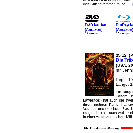
rätselhaft zu benehmen, wird 
den Griff bekommen muss. ...
DVD kaufen
BluRay k
(Amazon)
(Amazon
#Anzeige
#Anzeige
25.12. (
Die Tri
(USA, 20
mit Jenn
Regie: F
Länge: 1
Ein Bürge
Panem. Bo
Lawrence)) hat auch die zwei
ihrem mutigen Kampf hat sie
Veränderung geschürt. Präsid
reagiert brutal - auch weil er 
in einer Art unterirdischem Mili
Die Redaktions-Wertung: