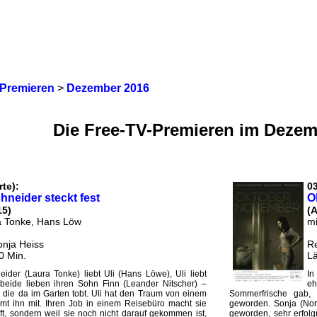
-Premieren
>
Dezember 2016
Die Free-TV-Premieren im Dezem
rte):
03
hneider steckt fest
O
15)
(A
a Tonke, Hans Löw
mi
onja Heiss
Re
0 Min.
Lä
ider (Laura Tonke) liebt Uli (Hans Löwe), Uli liebt
In
beide lieben ihren Sohn Finn (Leander Nitscher) –
eh
e, die da im Garten tobt. Uli hat den Traum von einem
Sommerfrische gab, 
umt ihn mit. Ihren Job in einem Reisebüro macht sie
geworden. Sonja (Nora
t, sondern weil sie noch nicht darauf gekommen ist,
geworden, sehr erfolgr