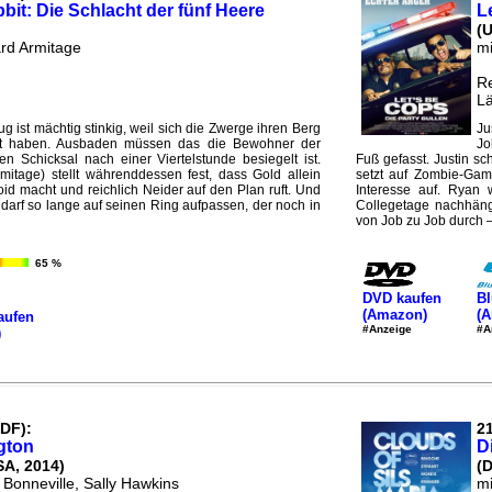
bit: Die Schlacht der fünf Heere
L
(
rd Armitage
mi
Re
Lä
 ist mächtig stinkig, weil sich die Zwerge ihren Berg
Ju
ert haben. Ausbaden müssen das die Bewohner der
Jo
n Schicksal nach einer Viertelstunde besiegelt ist.
Fuß gefasst. Justin sc
mitage) stellt währenddessen fest, dass Gold allein
setzt auf Zombie-Game
oid macht und reichlich Neider auf den Plan ruft. Und
Interesse auf. Ryan
 darf so lange auf seinen Ring aufpassen, der noch in
Collegetage nachhängt
von Job zu Job durch –
65 %
DVD kaufen
Bl
(Amazon)
(
aufen
#Anzeige
#A
)
ZDF):
21
gton
D
SA, 2014)
(D
 Bonneville, Sally Hawkins
mi