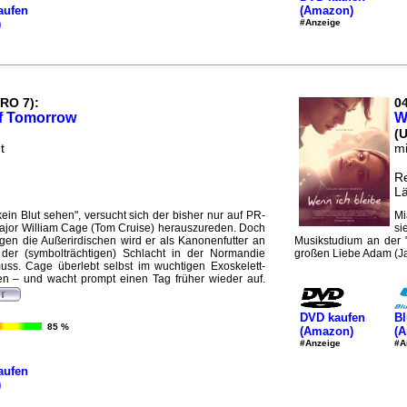
aufen
(Amazon)
)
#Anzeige
PRO 7):
04
f Tomorrow
W
(
t
mi
Re
Lä
kein Blut sehen", versucht sich der bisher nur auf PR-
Mi
Major William Cage (Tom Cruise) herauszureden. Doch
si
gegen die Außerirdischen wird er als Kanonenfutter an
Musikstudium an der "
i der (symbolträchtigen) Schlacht in der Normandie
großen Liebe Adam (Jam
s. Cage überlebt selbst im wuchtigen Exoskelett-
n – und wacht prompt einen Tag früher wieder auf.
DVD kaufen
Bl
85 %
(Amazon)
(
#Anzeige
#A
aufen
)