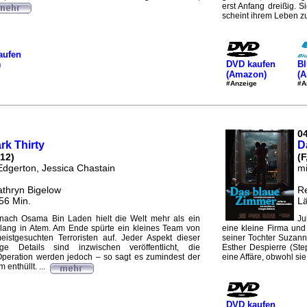
erst Anfang dreißig. S
scheint ihrem Leben zu
aufen
DVD kaufen
Bl
)
(Amazon)
(
#Anzeige
#A
04
rk Thirty
D
12)
(F
Edgerton, Jessica Chastain
mi
athryn Bigelow
Re
56 Min.
Lä
nach Osama Bin Laden hielt die Welt mehr als ein
Ju
 lang in Atem. Am Ende spürte ein kleines Team von
eine kleine Firma und
tgesuchten Terroristen auf. Jeder Aspekt dieser
seiner Tochter Suzann
e Details sind inzwischen veröffentlicht, die
Esther Despierre (Ste
peration werden jedoch – so sagt es zumindest der
eine Affäre, obwohl sie 
 enthüllt. ...
DVD kaufen