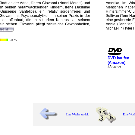
Stadt an der Adria, führen Giovanni (Nanni Moretti) und
Amerika, im Wint
ren beiden heranwachsenden Kindern, Irene (Jasmine
Menschen haben
iuseppe Sanfelice), ein relativ sorgenfreies und
Hinterzimmer-Cl
iovanni ist Psychoanalytiker - in seiner Praxis in der
Sullivan (Tom Han
n offenbart, die in scharfem Kontrast zu seinem
eine gesicherte E
n stehen. Giovanni pflegt zahlreiche Gewohnheiten,
Annie (Jennifer
Michael jr. (Tyler 
65 %
DVD kaufen
(Amazon)
#Anzeige
Eine Woche zurück
Eine Woc