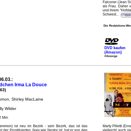
Falconer (Jean S
als Frau. Daher 
und ihrem "Hofsta
Schwest...
Die Redaktions-Wer
DVD kaufen
(Amazon)
#Anzeige
06.03.:
dchen Irma La Douce
63)
mon, Shirley MacLaine
lly Wilder
2 Min.
Lemmon) ist neu im Bezirk - sein Bezirk, das ist das
Marty Pilletti (Er
el der Prostituierten. Naiv wie Nestor ist, hat er von den
vielleicht auch n