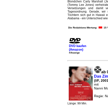
Blondchen Carly Marshall (J
(Tommy Lee Jones) verheiratet
Versetzungen und damit v
Tagesordnung. Gerade, wir
Töchtern sich gut in Hawaii 
Alabama - ein Unterschied wie 
Die Redaktions-Wertung:
15 
DVD kaufen
(Amazon)
#Anzeige
ab 
Das Zi
(I/F, 200
mit
Nanni Mo
Regie: N
Länge: 99 Min.