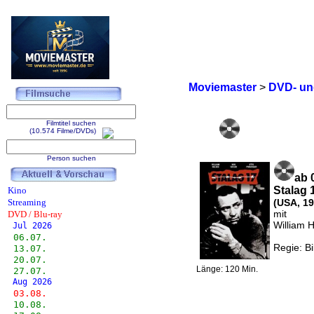
Moviemaster
>
DVD- und
Filmtitel suchen
(10.574 Filme/DVDs)
Person suchen
ab 
Stalag 
Kino
Streaming
(USA, 19
mit
DVD / Blu-ray
William 
Jul 2026
06.07.
Regie: Bi
13.07.
20.07.
Länge: 120 Min.
27.07.
Aug 2026
03.08.
10.08.