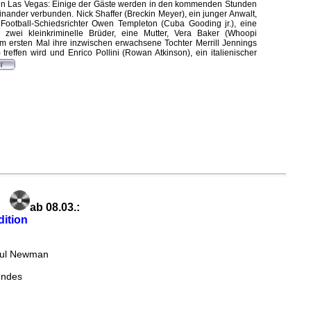
 in Las Vegas: Einige der Gäste werden in den kommenden Stunden
einander verbunden. Nick Shaffer (Breckin Meyer), ein junger Anwalt,
 Football-Schiedsrichter Owen Templeton (Cuba Gooding jr.), eine
, zwei kleinkriminelle Brüder, eine Mutter, Vera Baker (Whoopi
um ersten Mal ihre inzwischen erwachsene Tochter Merrill Jennings
reffen wird und Enrico Pollini (Rowan Atkinson), ein italienischer
ab 08.03.:
ition
aul Newman
endes