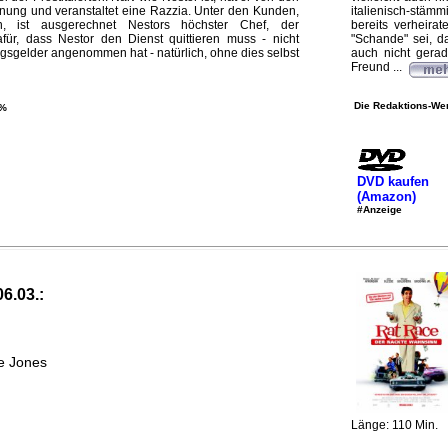
nung und veranstaltet eine Razzia. Unter den Kunden,
italienisch-stäm
n, ist ausgerechnet Nestors höchster Chef, der
bereits verheir
afür, dass Nestor den Dienst quittieren muss - nicht
"Schande" sei, d
ngsgelder angenommen hat - natürlich, ohne dies selbst
auch nicht gerad
Freund ...
Die Redaktions-Wer
 %
DVD kaufen
(Amazon)
#Anzeige
06.03.:
e Jones
Länge: 110 Min.