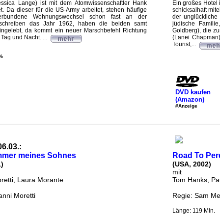
essica Lange) ist mit dem Atomwissenschaftler Hank
Ein großes Hotel
. Da dieser für die US-Army arbeitet, stehen häufige
schicksalhaft mit
erbundene Wohnungswechsel schon fast an der
der unglückliche
 schreiben das Jahr 1962, haben die beiden samt
jüdische Familie
eingelebt, da kommt ein neuer Marschbefehl Richtung
Goldberg), die z
Tag und Nacht. ...
(Lanei Chapman) t
Tourist,...
%
DVD kaufen
(Amazon)
#Anzeige
06.03.:
mmer meines Sohnes
Road To Perd
1)
(USA, 2002)
mit
retti, Laura Morante
Tom Hanks, P
anni Moretti
Regie: Sam M
Länge: 119 Min.