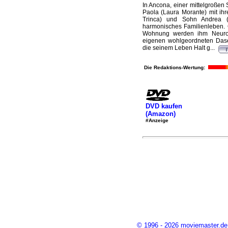
In Ancona, einer mittelgroßen 
Paola (Laura Morante) mit ih
Trinca) und Sohn Andrea (G
harmonisches Familienleben. G
Wohnung werden ihm Neurose
eigenen wohlgeordneten Dasei
die seinem Leben Halt g...
Die Redaktions-Wertung:
DVD kaufen
(Amazon)
#Anzeige
© 1996 - 2026 moviemaster.de