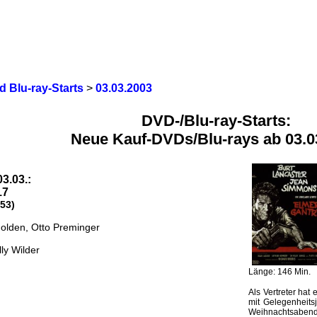
 Blu-ray-Starts
>
03.03.2003
DVD-/Blu-ray-Starts:
Neue Kauf-DVDs/Blu-rays ab 03.0
03.03.:
17
53)
Holden, Otto Preminger
lly Wilder
Länge: 146 Min.
Als Vertreter hat 
mit Gelegenheits
Weihnachtsabend