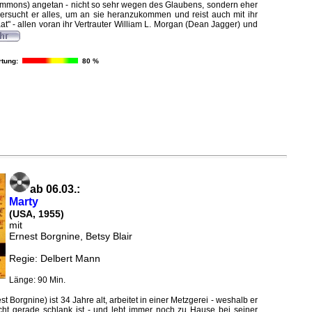
immons) angetan - nicht so sehr wegen des Glaubens, sondern eher
versucht er alles, um an sie heranzukommen und reist auch mit ihr
at" - allen voran ihr Vertrauter William L. Morgan (Dean Jagger) und
tung:
80 %
ab 06.03.:
Marty
(USA, 1955)
mit
Ernest Borgnine, Betsy Blair
Regie: Delbert Mann
Länge: 90 Min.
nest Borgnine) ist 34 Jahre alt, arbeitet in einer Metzgerei - weshalb er
icht gerade schlank ist - und lebt immer noch zu Hause bei seiner