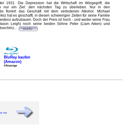
er 1931. Die Depression hat die Wirtschaft im Würgegriff, die
 nur ein Ziel: den nächsten Tag zu überleben. Nur in den
ubs floriert das Geschäft mit dem verbotenen Alkohol. Michael
ks) hat es geschafft, in diesen schwierigen Zeiten für seine Familie
xistenz aufzubauen. Doch der Preis ist hoch - und weder seine Frau
 Jason Leigh) noch seine beiden Söhne Peter (Liam Aiken) und
Hoechlin)...
BluRay kaufen
(Amazon)
#Anzeige
he vor