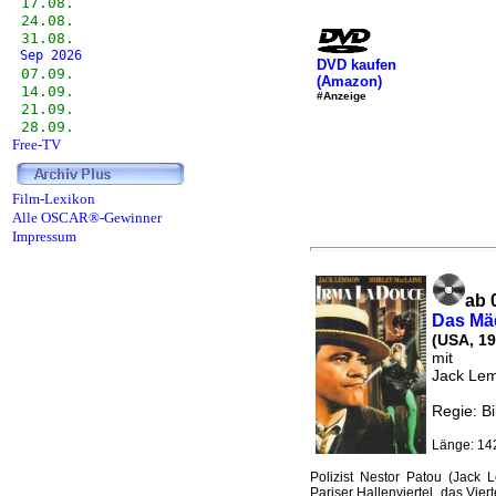
17.08.
24.08.
31.08.
Sep 2026
DVD kaufen
07.09.
(Amazon)
14.09.
#Anzeige
21.09.
28.09.
Free-TV
Film-Lexikon
Alle OSCAR®-Gewinner
Impressum
ab 
Das Mä
(USA, 19
mit
Jack Lem
Regie: Bi
Länge: 14
Polizist Nestor Patou (Jack 
Pariser Hallenviertel, das Viert